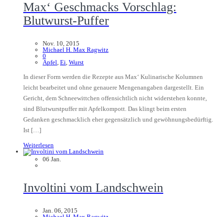
Max‘ Geschmacks Vorschlag:
Blutwurst-Puffer
Nov. 10, 2015
Michael H. Max Ragwitz
0
Apfel
,
Ei
,
Wurst
In dieser Form werden die Rezepte aus Max‘ Kulinarische Kolumnen
leicht bearbeitet und ohne genauere Mengenangaben dargestellt. Ein
Gericht, dem Schneewittchen offensichtlich nicht widerstehen konnte,
sind Blutwurstpuffer mit Apfelkompott. Das klingt beim ersten
Gedanken geschmacklich eher gegensätzlich und gewöhnungsbedürftig.
Ist […]
Weiterlesen
06
Jan.
Involtini vom Landschwein
Jan. 06, 2015
Michael H. Max Ragwitz