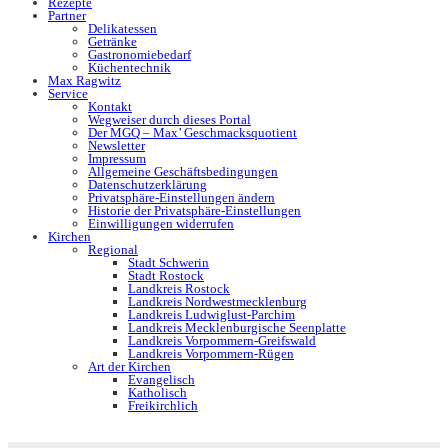
Rezepte
Partner
Delikatessen
Getränke
Gastronomiebedarf
Küchentechnik
Max Ragwitz
Service
Kontakt
Wegweiser durch dieses Portal
Der MGQ – Max’ Geschmacksquotient
Newsletter
Impressum
Allgemeine Geschäftsbedingungen
Datenschutzerklärung
Privatsphäre-Einstellungen ändern
Historie der Privatsphäre-Einstellungen
Einwilligungen widerrufen
Kirchen
Regional
Stadt Schwerin
Stadt Rostock
Landkreis Rostock
Landkreis Nordwestmecklenburg
Landkreis Ludwiglust-Parchim
Landkreis Mecklenburgische Seenplatte
Landkreis Vorpommern-Greifswald
Landkreis Vorpommern-Rügen
Art der Kirchen
Evangelisch
Katholisch
Freikirchlich