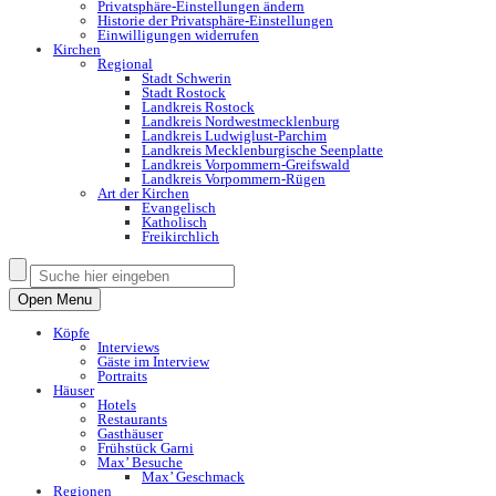
Privatsphäre-Einstellungen ändern
Historie der Privatsphäre-Einstellungen
Einwilligungen widerrufen
Kirchen
Regional
Stadt Schwerin
Stadt Rostock
Landkreis Rostock
Landkreis Nordwestmecklenburg
Landkreis Ludwiglust-Parchim
Landkreis Mecklenburgische Seenplatte
Landkreis Vorpommern-Greifswald
Landkreis Vorpommern-Rügen
Art der Kirchen
Evangelisch
Katholisch
Freikirchlich
Open Menu
Köpfe
Interviews
Gäste im Interview
Portraits
Häuser
Hotels
Restaurants
Gasthäuser
Frühstück Garni
Max’ Besuche
Max’ Geschmack
Regionen