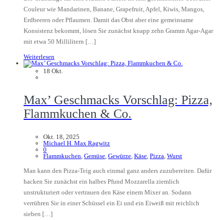
Couleur wie Mandarinen, Banane, Grapefruit, Apfel, Kiwis, Mangos,
Erdbeeren oder Pflaumen. Damit das Obst aber eine gemeinsame
Konsistenz bekommt, lösen Sie zunächst knapp zehn Gramm Agar-Agar
mit etwa 50 Millilitern […]
Weiterlesen
18
Okt.
Max’ Geschmacks Vorschlag: Pizza,
Flammkuchen & Co.
Okt. 18, 2025
Michael H. Max Ragwitz
0
Flammkuchen
,
Gemüse
,
Gewürze
,
Käse
,
Pizza
,
Wurst
Man kann den Pizza-Teig auch einmal ganz anders zuzubereiten. Dafür
hacken Sie zunächst ein halbes Pfund Mozzarella ziemlich
unstrukturiert oder vertrauen den Käse einem Mixer an. Sodann
verrühren Sie in einer Schüssel ein Ei und ein Eiweiß mit reichlich
sieben […]