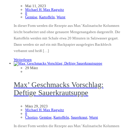
Mai 11, 2023
Michael H. Max Ragwitz
0
Gemüse
,
Kartoffeln
,
Wurst
In dieser Form werden die Rezepte aus Max’ Kulinarische Kolumnen
leicht bearbeitet und ohne genauere Mengenangaben dargestellt. Die
Kartoffeln werden mit Schale etwa 20 Minuten in Salzwasser gegart.
Dann werden sie auf ein mit Backpapier ausgelegtes Backblech
verbannt und heiß […]
Weiterlesen
29
März
Max’ Geschmacks Vorschlag:
Deftige Sauerkrautsuppe
März 29, 2023
Michael H. Max Ragwitz
0
Chorizo
,
Gemüse
,
Kartoffeln
,
Sauerkraut
,
Wurst
In dieser Form werden die Rezepte aus Max’ Kulinarische Kolumnen