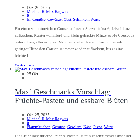
Dez. 20, 2025
Michael H. Max Ragwitz
0
Ei
,
Gemüse
,
Gewürze
,
Obst
,
Schinken
,
Wurst
Für einen vitaminreichen Couscous lassen Sie zunächst Apfelsaft kurz
aufkochen. Runter vom Herd und klein gehackte Minze sowie Couscous
unterrühren, alles ein paar Minuten ziehen lassen. Dann unter sehr
geringer Hitze den Couscous immer wieder auflockern, bis er eine
leichte […]
Weiterlesen
25
Okt.
Max’ Geschmacks Vorschlag:
Früchte-Pastete und essbare Blüten
Okt. 25, 2025
Michael H. Max Ragwitz
0
Flammkuchen
,
Gemüse
,
Gewürze
,
Käse
,
Pizza
,
Wurst
Die Grundlage für eine Früchte-Pastete ist fein geschnittenes Obst aller