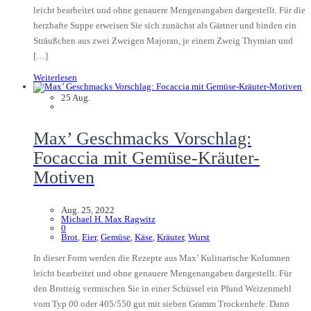
leicht bearbeitet und ohne genauere Mengenangaben dargestellt. Für die
herzhafte Suppe erweisen Sie sich zunächst als Gärtner und binden ein
Sträußchen aus zwei Zweigen Majoran, je einem Zweig Thymian und
[…]
Weiterlesen
25
Aug.
Max’ Geschmacks Vorschlag:
Focaccia mit Gemüse-Kräuter-
Motiven
Aug. 25, 2022
Michael H. Max Ragwitz
0
Brot
,
Eier
,
Gemüse
,
Käse
,
Kräuter
,
Wurst
In dieser Form werden die Rezepte aus Max’ Kulinarische Kolumnen
leicht bearbeitet und ohne genauere Mengenangaben dargestellt. Für
den Brotteig vermischen Sie in einer Schüssel ein Pfund Weizenmehl
vom Typ 00 oder 405/550 gut mit sieben Gramm Trockenhefe. Dann