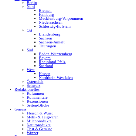
Berlin
Nord
Bremen
Hamburg
Mecklenburg-Vorpommern
Niedersachsen
Schleswig-Holstein
Ost
Brandenburg
Sachsen
Sachsen-Anhalt
Thüringen
Süd
Baden-Württemberg
Bayern
Rheinland-Pfalz
Saarland
West
Hessen
Nordrhein-Westfalen
Österreich
Schweiz
Redaktionelles
Kolumnen
Kommentare
Rezensionen
Seiten-Blicke
Genuss
Fleisch & Wurst
Mehl- & Teigwaren
Milchprodukte
Naturprodukte
Obst & Gemüse
Winzer