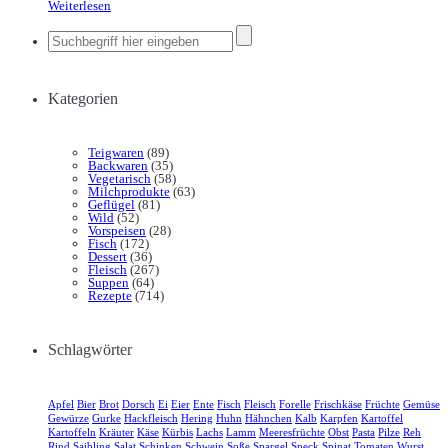
Weiterlesen
Kategorien
Teigwaren
(89)
Backwaren
(35)
Vegetarisch
(58)
Milchprodukte
(63)
Geflügel
(81)
Wild
(52)
Vorspeisen
(28)
Fisch
(172)
Dessert
(36)
Fleisch
(267)
Suppen
(64)
Rezepte
(714)
Schlagwörter
Apfel
Bier
Brot
Dorsch
Ei
Eier
Ente
Fisch
Fleisch
Forelle
Frischkäse
Früchte
Gemüse
Gewürze
Gurke
Hackfleisch
Hering
Huhn
Hähnchen
Kalb
Karpfen
Kartoffel
Kartoffeln
Kräuter
Käse
Kürbis
Lachs
Lamm
Meeresfrüchte
Obst
Pasta
Pilze
Reh
Rind
Saibling
Salat
Schinken
Schwein
Soße
Spargel
Speck
Spinat
Tomaten
Wurst