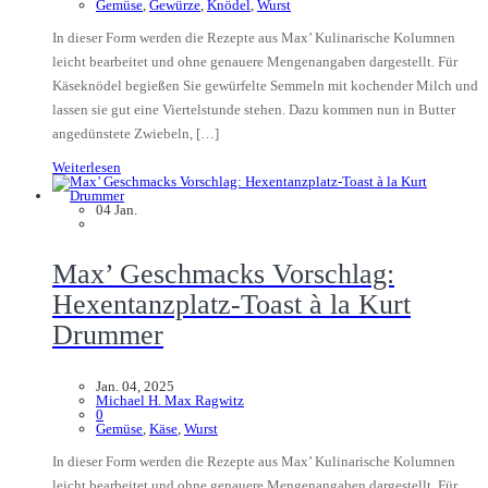
Gemüse
,
Gewürze
,
Knödel
,
Wurst
In dieser Form werden die Rezepte aus Max’ Kulinarische Kolumnen
leicht bearbeitet und ohne genauere Mengenangaben dargestellt. Für
Käseknödel begießen Sie gewürfelte Semmeln mit kochender Milch und
lassen sie gut eine Viertelstunde stehen. Dazu kommen nun in Butter
angedünstete Zwiebeln, […]
Weiterlesen
04
Jan.
Max’ Geschmacks Vorschlag:
Hexentanzplatz-Toast à la Kurt
Drummer
Jan. 04, 2025
Michael H. Max Ragwitz
0
Gemüse
,
Käse
,
Wurst
In dieser Form werden die Rezepte aus Max’ Kulinarische Kolumnen
leicht bearbeitet und ohne genauere Mengenangaben dargestellt. Für