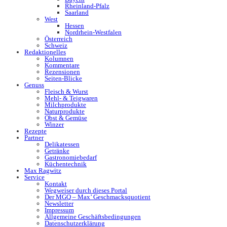
Rheinland-Pfalz
Saarland
West
Hessen
Nordrhein-Westfalen
Österreich
Schweiz
Redaktionelles
Kolumnen
Kommentare
Rezensionen
Seiten-Blicke
Genuss
Fleisch & Wurst
Mehl- & Teigwaren
Milchprodukte
Naturprodukte
Obst & Gemüse
Winzer
Rezepte
Partner
Delikatessen
Getränke
Gastronomiebedarf
Küchentechnik
Max Ragwitz
Service
Kontakt
Wegweiser durch dieses Portal
Der MGQ – Max’ Geschmacksquotient
Newsletter
Impressum
Allgemeine Geschäftsbedingungen
Datenschutzerklärung