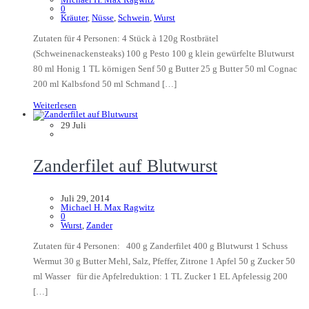
0
Kräuter
,
Nüsse
,
Schwein
,
Wurst
Zutaten für 4 Personen: 4 Stück à 120g Rostbrätel
(Schweinenackensteaks) 100 g Pesto 100 g klein gewürfelte Blutwurst
80 ml Honig 1 TL körnigen Senf 50 g Butter 25 g Butter 50 ml Cognac
200 ml Kalbsfond 50 ml Schmand […]
Weiterlesen
29
Juli
Zanderfilet auf Blutwurst
Juli 29, 2014
Michael H. Max Ragwitz
0
Wurst
,
Zander
Zutaten für 4 Personen: 400 g Zanderfilet 400 g Blutwurst 1 Schuss
Wermut 30 g Butter Mehl, Salz, Pfeffer, Zitrone 1 Apfel 50 g Zucker 50
ml Wasser für die Apfelreduktion: 1 TL Zucker 1 EL Apfelessig 200
[…]