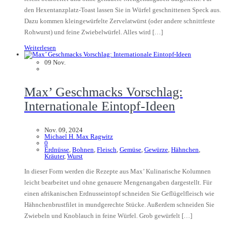
den Hexentanzplatz-Toast lassen Sie in Würfel geschnittenen Speck aus.
Dazu kommen kleingewürfelte Zervelatwürst (oder andere schnittfeste
Rohwurst) und feine Zwiebelwürfel. Alles wird […]
Weiterlesen
09
Nov.
Max’ Geschmacks Vorschlag:
Internationale Eintopf-Ideen
Nov. 09, 2024
Michael H. Max Ragwitz
0
Erdnüsse
,
Bohnen
,
Fleisch
,
Gemüse
,
Gewürze
,
Hähnchen
,
Kräuter
,
Wurst
In dieser Form werden die Rezepte aus Max’ Kulinarische Kolumnen
leicht bearbeitet und ohne genauere Mengenangaben dargestellt. Für
einen afrikanischen Erdnusseintopf schneiden Sie Geflügelfleisch wie
Hähnchenbrustfilet in mundgerechte Stücke. Außerdem schneiden Sie
Zwiebeln und Knoblauch in feine Würfel. Grob gewürfelt […]