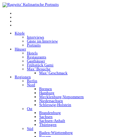
Köpfe
Interviews
Gäste im Interview
Portraits
Häuser
Hotels
Restaurants
Gasthäuser
Frühstück Garni
Max’ Besuche
Max’ Geschmack
Regionen
Berlin
Nord
Bremen
Hamburg
Mecklenburg-Vorpommern
Niedersachsen
Schleswig-Holstein
Ost
Brandenburg
Sachsen
Sachsen-Anhalt
Thüringen
Süd
Baden-Württemberg
Bayern