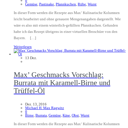
0
Gemüse
,
Pastinake
,
Pfannkuchen
,
Rübe
,
Wurst
In dieser Form werden die Rezepte aus Max‘ Kulinarische Kolumnen
leicht bearbeitet und ohne genauere Mengenangaben dargestellt. Wie
wäre es also mit einem winterlich-gefüllten Pfannkuchen. Gefunden
habe ich das Rezept übrigens in einer virtuellen Broschüre von den
Bayern. […]
Weiterlesen
13
Dez.
Max’ Geschmacks Vorschlag:
Burrata mit Karamell-Birne und
Trüffel-Öl
Dez. 13, 2016
Michael H. Max Ragwitz
0
Birne
,
Burrata
,
Gemüse
,
Käse
,
Obst
,
Wurst
In dieser Form werden die Rezepte aus Max‘ Kulinarische Kolumnen