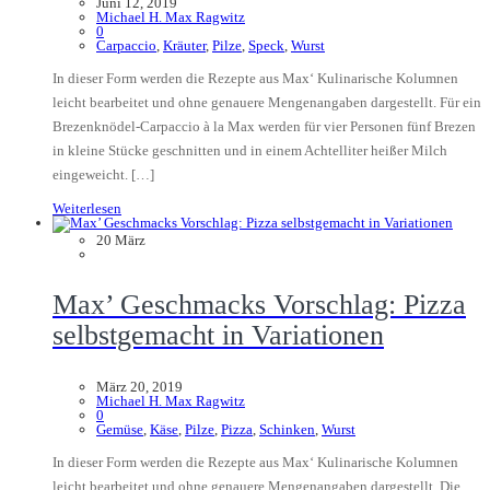
Juni 12, 2019
Michael H. Max Ragwitz
0
Carpaccio
,
Kräuter
,
Pilze
,
Speck
,
Wurst
In dieser Form werden die Rezepte aus Max‘ Kulinarische Kolumnen
leicht bearbeitet und ohne genauere Mengenangaben dargestellt. Für ein
Brezenknödel-Carpaccio à la Max werden für vier Personen fünf Brezen
in kleine Stücke geschnitten und in einem Achtelliter heißer Milch
eingeweicht. […]
Weiterlesen
20
März
Max’ Geschmacks Vorschlag: Pizza
selbstgemacht in Variationen
März 20, 2019
Michael H. Max Ragwitz
0
Gemüse
,
Käse
,
Pilze
,
Pizza
,
Schinken
,
Wurst
In dieser Form werden die Rezepte aus Max‘ Kulinarische Kolumnen
leicht bearbeitet und ohne genauere Mengenangaben dargestellt. Die