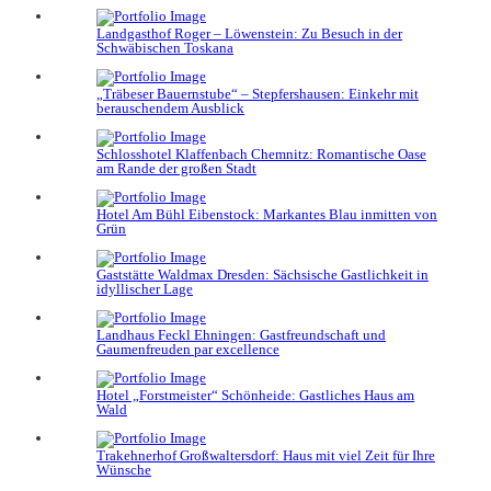
Landgasthof Roger – Löwenstein: Zu Besuch in der
Schwäbischen Toskana
„Träbeser Bauernstube“ – Stepfershausen: Einkehr mit
berauschendem Ausblick
Schlosshotel Klaffenbach Chemnitz: Romantische Oase
am Rande der großen Stadt
Hotel Am Bühl Eibenstock: Markantes Blau inmitten von
Grün
Gaststätte Waldmax Dresden: Sächsische Gastlichkeit in
idyllischer Lage
Landhaus Feckl Ehningen: Gastfreundschaft und
Gaumenfreuden par excellence
Hotel „Forstmeister“ Schönheide: Gastliches Haus am
Wald
Trakehnerhof Großwaltersdorf: Haus mit viel Zeit für Ihre
Wünsche