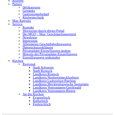
Rezepte
Partner
Delikatessen
Getränke
Gastronomiebedarf
Küchentechnik
Max Ragwitz
Service
Kontakt
Wegweiser durch dieses Portal
Der MGQ – Max’ Geschmacksquotient
Newsletter
Impressum
Allgemeine Geschäftsbedingungen
Datenschutzerklärung
Privatsphäre-Einstellungen ändern
Historie der Privatsphäre-Einstellungen
Einwilligungen widerrufen
Kirchen
Regional
Stadt Schwerin
Stadt Rostock
Landkreis Rostock
Landkreis Nordwestmecklenburg
Landkreis Ludwiglust-Parchim
Landkreis Mecklenburgische Seenplatte
Landkreis Vorpommern-Greifswald
Landkreis Vorpommern-Rügen
Art der Kirchen
Evangelisch
Katholisch
Freikirchlich