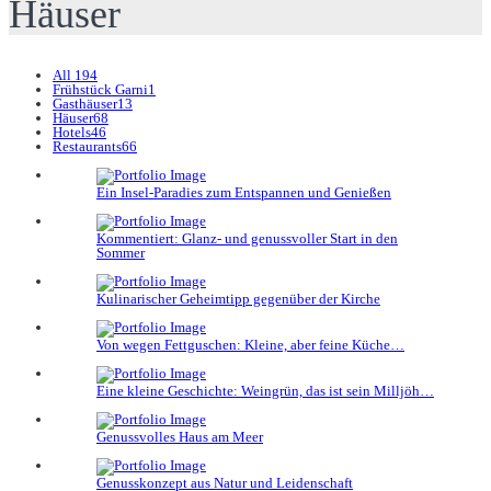
Häuser
All
194
Frühstück Garni
1
Gasthäuser
13
Häuser
68
Hotels
46
Restaurants
66
Ein Insel-Paradies zum Entspannen und Genießen
Kommentiert: Glanz- und genussvoller Start in den
Sommer
Kulinarischer Geheimtipp gegenüber der Kirche
Von wegen Fettguschen: Kleine, aber feine Küche…
Eine kleine Geschichte: Weingrün, das ist sein Milljöh…
Genussvolles Haus am Meer
Genusskonzept aus Natur und Leidenschaft