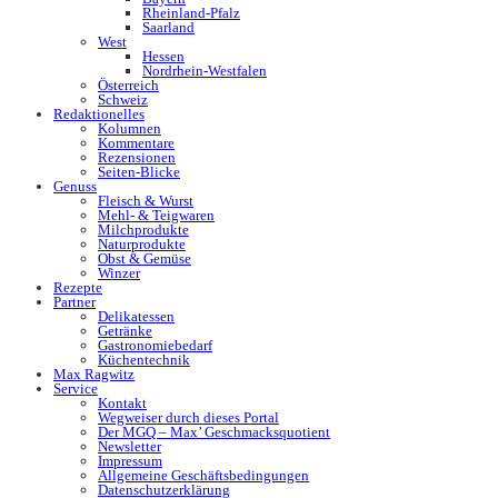
Rheinland-Pfalz
Saarland
West
Hessen
Nordrhein-Westfalen
Österreich
Schweiz
Redaktionelles
Kolumnen
Kommentare
Rezensionen
Seiten-Blicke
Genuss
Fleisch & Wurst
Mehl- & Teigwaren
Milchprodukte
Naturprodukte
Obst & Gemüse
Winzer
Rezepte
Partner
Delikatessen
Getränke
Gastronomiebedarf
Küchentechnik
Max Ragwitz
Service
Kontakt
Wegweiser durch dieses Portal
Der MGQ – Max’ Geschmacksquotient
Newsletter
Impressum
Allgemeine Geschäftsbedingungen
Datenschutzerklärung