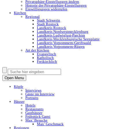
Privatsphäre-Einstellungen ändern
Historie der Privatsphäre-Einstellungen
Einwilligungen widerrufen
Kirchen
Regional
Stadt Schwerin
Stadt Rostock
Landkreis Rostock
Landkreis Nordwestmecklenburg
Landkreis Ludwiglust-Parchim
Landkreis Mecklenburgische Seenplatte
Landkreis Vorpommern-Greifswald
Landkreis Vorpommern-Rügen
Art der Kirchen
Evangelisch
Katholisch
Freikirchlich
Open Menu
Köpfe
Interviews
Gäste im Interview
Portraits
Häuser
Hotels
Restaurants
Gasthäuser
Frühstück Garni
Max’ Besuche
Max’ Geschmack
Regionen