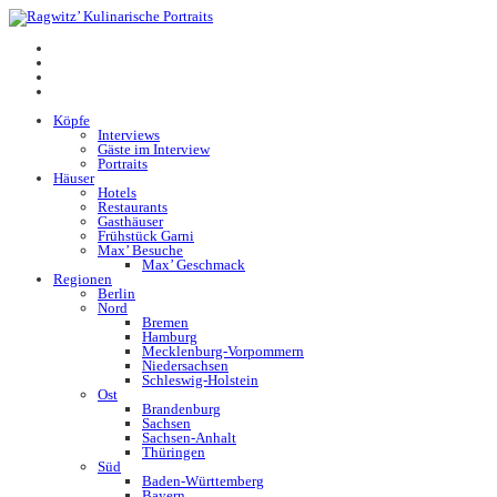
Köpfe
Interviews
Gäste im Interview
Portraits
Häuser
Hotels
Restaurants
Gasthäuser
Frühstück Garni
Max’ Besuche
Max’ Geschmack
Regionen
Berlin
Nord
Bremen
Hamburg
Mecklenburg-Vorpommern
Niedersachsen
Schleswig-Holstein
Ost
Brandenburg
Sachsen
Sachsen-Anhalt
Thüringen
Süd
Baden-Württemberg
Bayern