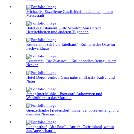
Michaelis: Exzellente Gastlichkeit in der alten, neuen
Messestadt
Hotel & Restaurant „Alte Schule“: Von Herzen,
Herzlichkeiten und anderen Tugenden
Restaurant „Schürers Tafelhaus“: Kulinarische Oase im
Fachwerkhaus
Restaurant „Die Zwiwwel“: Kulinarisches Refugium am
Neckar
Hotel Dorotheenhof: Ganz nahe an Klassik, Kultur und
Natur
Strengliner Mühle – Pronstorf: Ankommen und
Wohlfühlen ist das Motto…
Grenzschänke Friedersdorf: Immer der Spree entlang, und
dann der Nase nach…
Landgasthof „Alte Post“ – Aurich: Ostfriesland, wohin
das Auge schaut…