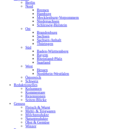
Berlin
Nord
Bremen
Hamburg
Mecklenburg-Vorpommern
Niedersachsen
Schleswig-Holstein
Ost
Brandenburg
Sachsen
Sachsen-Anhalt
Thüringen
Süd
Baden-Württemberg
Bayern
Rheinland-Pfalz
Saarland
West
Hessen
Nordrhein-Westfalen
Österreich
Schweiz
Redaktionelles
Kolumnen
Kommentare
Rezensionen
Seiten-Blicke
Genuss
Fleisch & Wurst
Mehl- & Teigwaren
Milchprodukte
Naturprodukte
Obst & Gemüse
Winzer