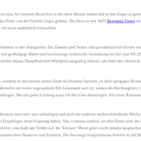
ders sein, bei meinem Besuchen in der alten Heimat immer mal in den Engel zu geh
das Hotel von der Familie Unger geführt. Der Boss ist seit 2005
Benjamin Unger
, d
 ich noch ausführlich beleuchten.
rzimmern in drei Kategorien. Die Zimmer und Suiten sind geschmackvoll-dezent eing
 wie großzügige Bäder und hochwertige technische Ausstattung bis hin zum WLAN 
nnischer Sauna, Dampfbad und Whirlpool ausgiebig relaxen, um dann den Abend in 
sondern zu den besten seiner Zunft im Freistaat Sachsen, ist allen gängigen Restau
chelin nur einen sogenannten Bib Gourmand wert ist, wissen die Küchengötter. Ode
liegen. Nur mit guter Leistung kann ich den Gast überzeugen. Für einen Restaurantt
itionen innovativ neu aufzulegen und auch die tradierte sächsisch-höfische Küche s
s Erzgebirges ihren Ursprung haben. Was er daraus zaubert, ist aller Ehren wert.
 Allerlei vom Kalb mit Trüffel auf. Im "kleinen" Menü geht's nicht minder anspruc
aromatischen Nuancen vom Feinsten. Die Seezunge beispielsweise bereitet er mit Bru