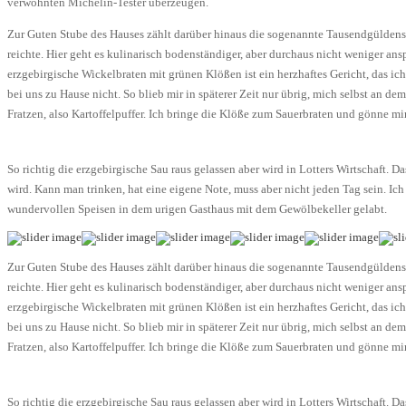
verwöhnten Michelin-Tester überzeugen.
Zur Guten Stube des Hauses zählt darüber hinaus die sogenannte Tausendgüldenst
reichte. Hier geht es kulinarisch bodenständiger, aber durchaus nicht weniger an
erzgebirgische Wickelbraten mit grünen Klößen ist ein herzhaftes Gericht, das 
bei uns zu Hause nicht. So blieb mir in späterer Zeit nur übrig, mich selbst an d
Fratzen, also Kartoffelpuffer. Ich bringe die Klöße zum Sauerbraten und gönne m
So richtig die erzgebirgische Sau raus gelassen aber wird in Lotters Wirtschaft.
wird. Kann man trinken, hat eine eigene Note, muss aber nicht jeden Tag sein. I
wundervollen Speisen in dem urigen Gasthaus mit dem Gewölbekeller gelabt.
Zur Guten Stube des Hauses zählt darüber hinaus die sogenannte Tausendgüldenst
reichte. Hier geht es kulinarisch bodenständiger, aber durchaus nicht weniger an
erzgebirgische Wickelbraten mit grünen Klößen ist ein herzhaftes Gericht, das 
bei uns zu Hause nicht. So blieb mir in späterer Zeit nur übrig, mich selbst an d
Fratzen, also Kartoffelpuffer. Ich bringe die Klöße zum Sauerbraten und gönne m
So richtig die erzgebirgische Sau raus gelassen aber wird in Lotters Wirtschaft.