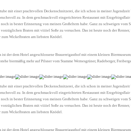
ube mit einer prachtvollen Deckenschnitzerei, die ich schon in meiner Jugendzei
spruchsvoll zu. In dem geschmackvoll eingerichteten Restaurant mit Erzgebirgsflair
ich noch in bester Erinnerung von meinen Großeltern habe. Ganz zu schweigen vom S
em vorzüglichen Braten mit viiiiel Soße zu versuchen. Das ist heute noch der Renne
ir zum Wickelbraten am liebsten Knödel.
 Das ist der dem Hotel angeschlossene Brauereigasthof mit einem kleinen Biermuseum,
ch stehe biermäßig mehr auf Pilsner vom Stamme Wernesgrüner, Radeberger, Freiberge
ube mit einer prachtvollen Deckenschnitzerei, die ich schon in meiner Jugendzei
spruchsvoll zu. In dem geschmackvoll eingerichteten Restaurant mit Erzgebirgsflair
ich noch in bester Erinnerung von meinen Großeltern habe. Ganz zu schweigen vom S
em vorzüglichen Braten mit viiiiel Soße zu versuchen. Das ist heute noch der Renne
ir zum Wickelbraten am liebsten Knödel.
 Das ist der dem Hotel angeschlossene Brauereigasthof mit einem kleinen Biermuseum,