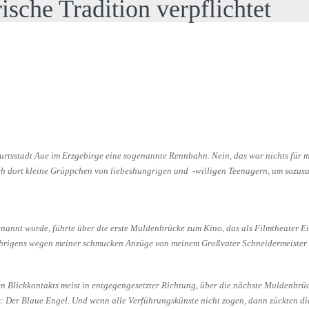
sche Tradition verpflichtet
rtsstadt Aue im Erzgebirge eine sogenannte Rennbahn. Nein, das war nichts für mo
ch dort kleine Grüppchen von liebeshungrigen und -willigen Teenagern, um sozusag
nnt wurde, führte über die erste Muldenbrücke zum Kino, das als Filmtheater Ei
 übrigens wegen meiner schmucken Anzüge von meinem Großvater Schneidermeister 
n Blickkontakts meist in entgegengesetzter Richtung, über die nächste Muldenbrü
atz: Der Blaue Engel. Und wenn alle Verführungskünste nicht zogen, dann zückten d