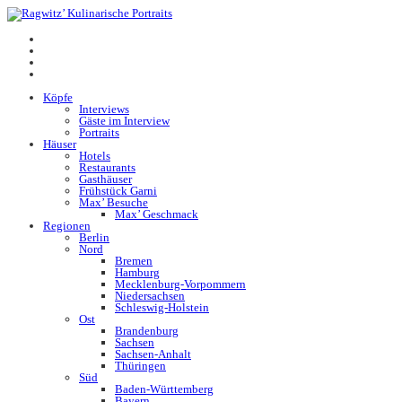
Köpfe
Interviews
Gäste im Interview
Portraits
Häuser
Hotels
Restaurants
Gasthäuser
Frühstück Garni
Max’ Besuche
Max’ Geschmack
Regionen
Berlin
Nord
Bremen
Hamburg
Mecklenburg-Vorpommern
Niedersachsen
Schleswig-Holstein
Ost
Brandenburg
Sachsen
Sachsen-Anhalt
Thüringen
Süd
Baden-Württemberg
Bayern