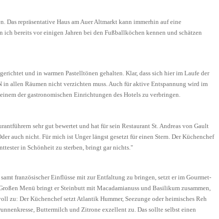
en. Das repräsentative Haus am Auer Altmarkt kann immerhin auf eine
en ich bereits vor einigen Jahren bei den Fußballköchen kennen und schätzen
erichtet und in warmen Pastelltönen gehalten. Klar, dass sich hier im Laufe der
in allen Räumen nicht verzichten muss. Auch für aktive Entspannung wird im
einem der gastronomischen Einrichtungen des Hotels zu verbringen.
rantführern sehr gut bewertet und hat für sein Restaurant St. Andreas von Gault
r auch nicht. Für mich ist Unger längst gesetzt für einen Stern. Der Küchenchef
ester in Schönheit zu sterben, bringt gar nichts."
amt französischer Einflüsse mit zur Entfaltung zu bringen, setzt er im Gourmet-
 Im Großen Menü bringt er Steinbutt mit Macadamianuss und Basilikum zusammen,
hsvoll zu: Der Küchenchef setzt Atlantik Hummer, Seezunge oder heimisches Reh
nnenkresse, Buttermilch und Zitrone exzellent zu. Das sollte selbst einen