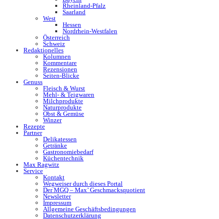
Rheinland-Pfalz
Saarland
West
Hessen
Nordrhein-Westfalen
Österreich
Schweiz
Redaktionelles
Kolumnen
Kommentare
Rezensionen
Seiten-Blicke
Genuss
Fleisch & Wurst
Mehl- & Teigwaren
Milchprodukte
Naturprodukte
Obst & Gemüse
Winzer
Rezepte
Partner
Delikatessen
Getränke
Gastronomiebedarf
Küchentechnik
Max Ragwitz
Service
Kontakt
Wegweiser durch dieses Portal
Der MGQ – Max’ Geschmacksquotient
Newsletter
Impressum
Allgemeine Geschäftsbedingungen
Datenschutzerklärung