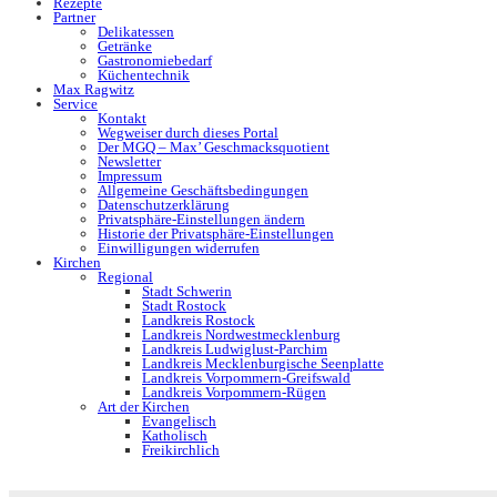
Rezepte
Partner
Delikatessen
Getränke
Gastronomiebedarf
Küchentechnik
Max Ragwitz
Service
Kontakt
Wegweiser durch dieses Portal
Der MGQ – Max’ Geschmacksquotient
Newsletter
Impressum
Allgemeine Geschäftsbedingungen
Datenschutzerklärung
Privatsphäre-Einstellungen ändern
Historie der Privatsphäre-Einstellungen
Einwilligungen widerrufen
Kirchen
Regional
Stadt Schwerin
Stadt Rostock
Landkreis Rostock
Landkreis Nordwestmecklenburg
Landkreis Ludwiglust-Parchim
Landkreis Mecklenburgische Seenplatte
Landkreis Vorpommern-Greifswald
Landkreis Vorpommern-Rügen
Art der Kirchen
Evangelisch
Katholisch
Freikirchlich