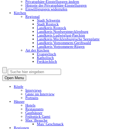
Privatsphäre-Einstellungen ändern
Historie der Privatsphäre-Einstellungen
Einwilligungen widerrufen
Kirchen
Regional
Stadt Schwerin
Stadt Rostock
Landkreis Rostock
Landkreis Nordwestmecklenburg
Landkreis Ludwiglust-Parchim
Landkreis Mecklenburgische Seenplatte
Landkreis Vorpommern-Greifswald
Landkreis Vorpommern-Rügen
Art der Kirchen
Evangelisch
Katholisch
Freikirchlich
Open Menu
Köpfe
Interviews
Gäste im Interview
Portraits
Häuser
Hotels
Restaurants
Gasthäuser
Frühstück Garni
Max’ Besuche
Max’ Geschmack
Regionen