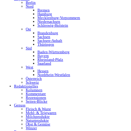
Berlin
Nord
Bremen
Hamburg
Mecklenburg-Vorpommern
Niedersachsen
Schleswig-Holstein
Ost
Brandenburg
Sachsen
Sachsen-Anhalt
Thüringen
Süd
Baden-Württemberg
Bayern
Rheinland-Pfalz
Saarland
West
Hessen
Nordrhein-Westfalen
Österreich
Schweiz
Redaktionelles
Kolumnen
Kommentare
Rezensionen
Seiten-Blicke
Genuss
Fleisch & Wurst
Mehl- & Teigwaren
Milchprodukte
Naturprodukte
Obst & Gemüse
Winzer