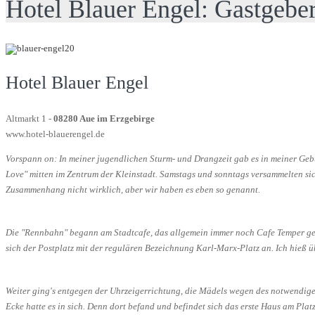
Hotel Blauer Engel: Gastgeberi
Hotel Blauer Engel
Altmarkt 1 -
08280 Aue im Erzgebirge
www.hotel-blauerengel.de
Vorspann on: In meiner jugendlichen Sturm- und Drangzeit gab es in meiner Gebu
Love" mitten im Zentrum der Kleinstadt. Samstags und sonntags versammelten si
Zusammenhang nicht wirklich, aber wir haben es eben so genannt.
Die "Rennbahn" begann am Stadtcafe, das allgemein immer noch Cafe Temper gena
sich der Postplatz mit der regulären Bezeichnung Karl-Marx-Platz an. Ich hieß
Weiter ging's entgegen der Uhrzeigerrichtung, die Mädels wegen des notwendige
Ecke hatte es in sich. Denn dort befand und befindet sich das erste Haus am Pl