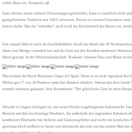
noble Haus ein. Vorspann off.
Ganz diesen, meist schönen Erinnerungen geschuldet, kann es natürlich nicht an
gastgeberische Tradition seit 1663 verweisen. Bereits in zweiter Generation wird 
lernen durfte. Das der "nebenbei" auch noch der Küchenchef des Hauses ist, werde
Erst einmal führt er mich als Geschäftsführer durch das Hotel mit 39 Nichtrauche
Jahre eine Menge verändert hat und der Gast auf den Komfort modernen Wohnens
Hotel gesorgt. In der Wellnesslandschaft "Kaskade" können Frau und Mann in fi
Nun kommt der Koch Benjamin Unger in's Spiel. Denn er ist nicht irgendein Koch, 
Millau gar 17 von 20 Punkten samt drei Hauben erhalten. Warum das dem Guide Mi
nimmt's indessen gelassen. Sein Kommentar: "Der glückliche Gast ist mein Hauptan
Obwohl es Ungers Anliegen ist, mit seiner Küche erzgebirgische kulinarische Trad
Bereich auf eher hochwertige Produkte, die außerhalb des regionalen Rahmens de
kombiniert Bluttaube mit Sellerie und Gänsestopfleber und tischt ein köstliches
geschmacklich trefflich in Szene und überrascht das eine um das andere Mal mit 