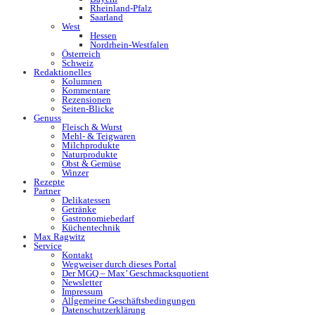
Rheinland-Pfalz
Saarland
West
Hessen
Nordrhein-Westfalen
Österreich
Schweiz
Redaktionelles
Kolumnen
Kommentare
Rezensionen
Seiten-Blicke
Genuss
Fleisch & Wurst
Mehl- & Teigwaren
Milchprodukte
Naturprodukte
Obst & Gemüse
Winzer
Rezepte
Partner
Delikatessen
Getränke
Gastronomiebedarf
Küchentechnik
Max Ragwitz
Service
Kontakt
Wegweiser durch dieses Portal
Der MGQ – Max’ Geschmacksquotient
Newsletter
Impressum
Allgemeine Geschäftsbedingungen
Datenschutzerklärung