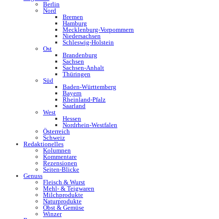
Berlin
Nord
Bremen
Hamburg
Mecklenburg-Vorpommern
Niedersachsen
Schleswig-Holstein
Ost
Brandenburg
Sachsen
Sachsen-Anhalt
Thüringen
Süd
Baden-Württemberg
Bayern
Rheinland-Pfalz
Saarland
West
Hessen
Nordrhein-Westfalen
Österreich
Schweiz
Redaktionelles
Kolumnen
Kommentare
Rezensionen
Seiten-Blicke
Genuss
Fleisch & Wurst
Mehl- & Teigwaren
Milchprodukte
Naturprodukte
Obst & Gemüse
Winzer