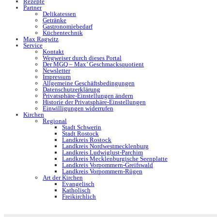
Rezepte
Partner
Delikatessen
Getränke
Gastronomiebedarf
Küchentechnik
Max Ragwitz
Service
Kontakt
Wegweiser durch dieses Portal
Der MGQ – Max’ Geschmacksquotient
Newsletter
Impressum
Allgemeine Geschäftsbedingungen
Datenschutzerklärung
Privatsphäre-Einstellungen ändern
Historie der Privatsphäre-Einstellungen
Einwilligungen widerrufen
Kirchen
Regional
Stadt Schwerin
Stadt Rostock
Landkreis Rostock
Landkreis Nordwestmecklenburg
Landkreis Ludwiglust-Parchim
Landkreis Mecklenburgische Seenplatte
Landkreis Vorpommern-Greifswald
Landkreis Vorpommern-Rügen
Art der Kirchen
Evangelisch
Katholisch
Freikirchlich