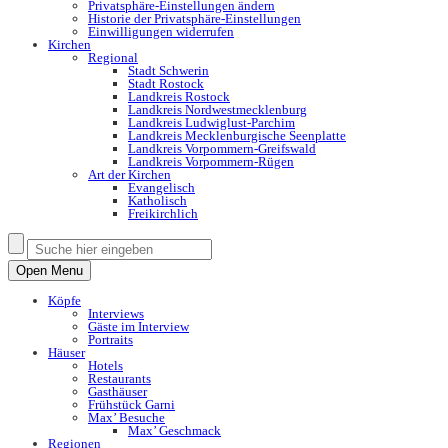
Privatsphäre-Einstellungen ändern
Historie der Privatsphäre-Einstellungen
Einwilligungen widerrufen
Kirchen
Regional
Stadt Schwerin
Stadt Rostock
Landkreis Rostock
Landkreis Nordwestmecklenburg
Landkreis Ludwiglust-Parchim
Landkreis Mecklenburgische Seenplatte
Landkreis Vorpommern-Greifswald
Landkreis Vorpommern-Rügen
Art der Kirchen
Evangelisch
Katholisch
Freikirchlich
Open Menu
Köpfe
Interviews
Gäste im Interview
Portraits
Häuser
Hotels
Restaurants
Gasthäuser
Frühstück Garni
Max’ Besuche
Max’ Geschmack
Regionen