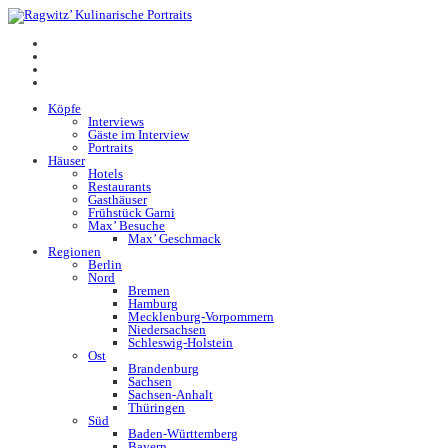
Köpfe
Interviews
Gäste im Interview
Portraits
Häuser
Hotels
Restaurants
Gasthäuser
Frühstück Garni
Max’ Besuche
Max’ Geschmack
Regionen
Berlin
Nord
Bremen
Hamburg
Mecklenburg-Vorpommern
Niedersachsen
Schleswig-Holstein
Ost
Brandenburg
Sachsen
Sachsen-Anhalt
Thüringen
Süd
Baden-Württemberg
Bayern