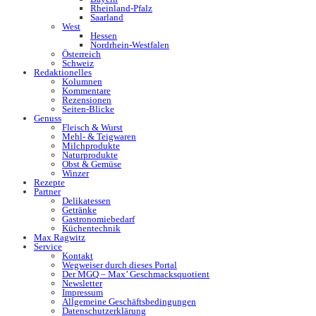
Rheinland-Pfalz
Saarland
West
Hessen
Nordrhein-Westfalen
Österreich
Schweiz
Redaktionelles
Kolumnen
Kommentare
Rezensionen
Seiten-Blicke
Genuss
Fleisch & Wurst
Mehl- & Teigwaren
Milchprodukte
Naturprodukte
Obst & Gemüse
Winzer
Rezepte
Partner
Delikatessen
Getränke
Gastronomiebedarf
Küchentechnik
Max Ragwitz
Service
Kontakt
Wegweiser durch dieses Portal
Der MGQ – Max’ Geschmacksquotient
Newsletter
Impressum
Allgemeine Geschäftsbedingungen
Datenschutzerklärung