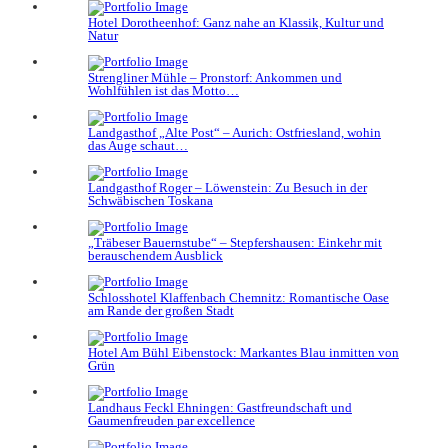
Hotel Dorotheenhof: Ganz nahe an Klassik, Kultur und
Natur
Strengliner Mühle – Pronstorf: Ankommen und
Wohlfühlen ist das Motto…
Landgasthof „Alte Post“ – Aurich: Ostfriesland, wohin
das Auge schaut…
Landgasthof Roger – Löwenstein: Zu Besuch in der
Schwäbischen Toskana
„Träbeser Bauernstube“ – Stepfershausen: Einkehr mit
berauschendem Ausblick
Schlosshotel Klaffenbach Chemnitz: Romantische Oase
am Rande der großen Stadt
Hotel Am Bühl Eibenstock: Markantes Blau inmitten von
Grün
Landhaus Feckl Ehningen: Gastfreundschaft und
Gaumenfreuden par excellence