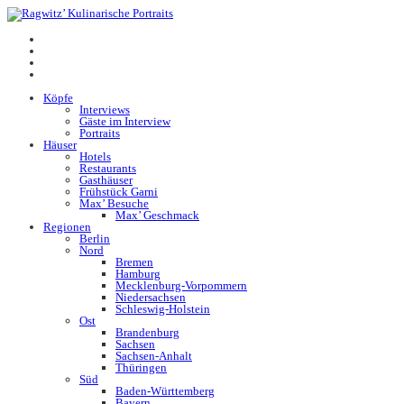
Köpfe
Interviews
Gäste im Interview
Portraits
Häuser
Hotels
Restaurants
Gasthäuser
Frühstück Garni
Max’ Besuche
Max’ Geschmack
Regionen
Berlin
Nord
Bremen
Hamburg
Mecklenburg-Vorpommern
Niedersachsen
Schleswig-Holstein
Ost
Brandenburg
Sachsen
Sachsen-Anhalt
Thüringen
Süd
Baden-Württemberg
Bayern