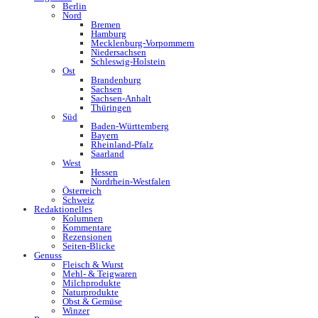
Berlin
Nord
Bremen
Hamburg
Mecklenburg-Vorpommern
Niedersachsen
Schleswig-Holstein
Ost
Brandenburg
Sachsen
Sachsen-Anhalt
Thüringen
Süd
Baden-Württemberg
Bayern
Rheinland-Pfalz
Saarland
West
Hessen
Nordrhein-Westfalen
Österreich
Schweiz
Redaktionelles
Kolumnen
Kommentare
Rezensionen
Seiten-Blicke
Genuss
Fleisch & Wurst
Mehl- & Teigwaren
Milchprodukte
Naturprodukte
Obst & Gemüse
Winzer