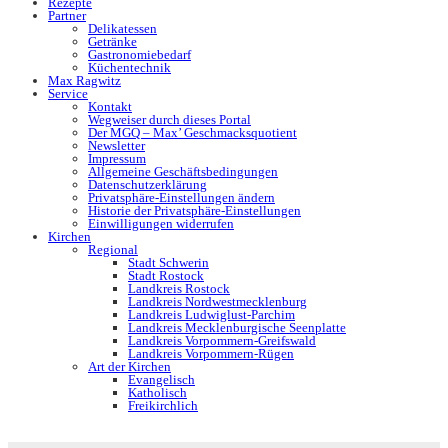
Rezepte
Partner
Delikatessen
Getränke
Gastronomiebedarf
Küchentechnik
Max Ragwitz
Service
Kontakt
Wegweiser durch dieses Portal
Der MGQ – Max’ Geschmacksquotient
Newsletter
Impressum
Allgemeine Geschäftsbedingungen
Datenschutzerklärung
Privatsphäre-Einstellungen ändern
Historie der Privatsphäre-Einstellungen
Einwilligungen widerrufen
Kirchen
Regional
Stadt Schwerin
Stadt Rostock
Landkreis Rostock
Landkreis Nordwestmecklenburg
Landkreis Ludwiglust-Parchim
Landkreis Mecklenburgische Seenplatte
Landkreis Vorpommern-Greifswald
Landkreis Vorpommern-Rügen
Art der Kirchen
Evangelisch
Katholisch
Freikirchlich