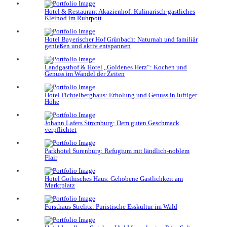
Hotel & Restaurant Akazienhof: Kulinarisch-gastliches
Kleinod im Ruhrpott
Hotel Bayerischer Hof Grünbach: Naturnah und familiär
genießen und aktiv entspannen
Landgasthof & Hotel „Goldenes Herz“: Kochen und
Genuss im Wandel der Zeiten
Hotel Fichtelberghaus: Erholung und Genuss in luftiger
Höhe
Johann Lafers Stromburg: Dem guten Geschmack
verpflichtet
Parkhotel Surenburg: Refugium mit ländlich-noblem
Flair
Hotel Gothisches Haus: Gehobene Gastlichkeit am
Marktplatz
Forsthaus Strelitz: Puristische Esskultur im Wald