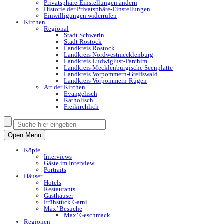
Privatsphäre-Einstellungen ändern
Historie der Privatsphäre-Einstellungen
Einwilligungen widerrufen
Kirchen
Regional
Stadt Schwerin
Stadt Rostock
Landkreis Rostock
Landkreis Nordwestmecklenburg
Landkreis Ludwiglust-Parchim
Landkreis Mecklenburgische Seenplatte
Landkreis Vorpommern-Greifswald
Landkreis Vorpommern-Rügen
Art der Kirchen
Evangelisch
Katholisch
Freikirchlich
Open Menu
Köpfe
Interviews
Gäste im Interview
Portraits
Häuser
Hotels
Restaurants
Gasthäuser
Frühstück Garni
Max’ Besuche
Max’ Geschmack
Regionen