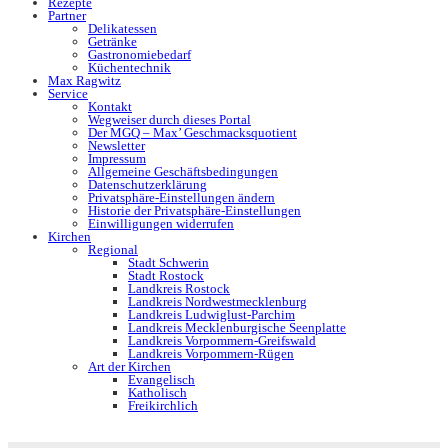
Rezepte
Partner
Delikatessen
Getränke
Gastronomiebedarf
Küchentechnik
Max Ragwitz
Service
Kontakt
Wegweiser durch dieses Portal
Der MGQ – Max’ Geschmacksquotient
Newsletter
Impressum
Allgemeine Geschäftsbedingungen
Datenschutzerklärung
Privatsphäre-Einstellungen ändern
Historie der Privatsphäre-Einstellungen
Einwilligungen widerrufen
Kirchen
Regional
Stadt Schwerin
Stadt Rostock
Landkreis Rostock
Landkreis Nordwestmecklenburg
Landkreis Ludwiglust-Parchim
Landkreis Mecklenburgische Seenplatte
Landkreis Vorpommern-Greifswald
Landkreis Vorpommern-Rügen
Art der Kirchen
Evangelisch
Katholisch
Freikirchlich