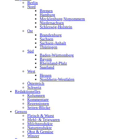
Berlin
Nord
Bremen
Hamburg
Mecklenburg-Vorpommern
Niedersachsen
Schleswig-Holstein
Ost
Brandenburg
Sachsen
Sachsen-Anhalt
Thüringen
Süd
Baden-Württemberg
Bayern
Rheinland-Pfalz
Saarland
West
Hessen
Nordrhein-Westfalen
Österreich
Schweiz
Redaktionelles
Kolumnen
Kommentare
Rezensionen
Seiten-Blicke
Genuss
Fleisch & Wurst
Mehl- & Teigwaren
Milchprodukte
Naturprodukte
Obst & Gemüse
Winzer