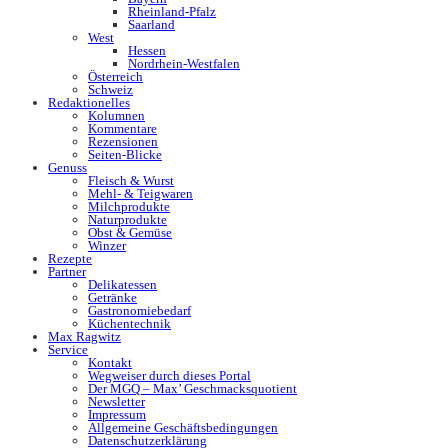
Rheinland-Pfalz
Saarland
West
Hessen
Nordrhein-Westfalen
Österreich
Schweiz
Redaktionelles
Kolumnen
Kommentare
Rezensionen
Seiten-Blicke
Genuss
Fleisch & Wurst
Mehl- & Teigwaren
Milchprodukte
Naturprodukte
Obst & Gemüse
Winzer
Rezepte
Partner
Delikatessen
Getränke
Gastronomiebedarf
Küchentechnik
Max Ragwitz
Service
Kontakt
Wegweiser durch dieses Portal
Der MGQ – Max’ Geschmacksquotient
Newsletter
Impressum
Allgemeine Geschäftsbedingungen
Datenschutzerklärung