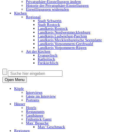
Privatsphäre-Einstellungen ändern
Historie der Privatsphäre-Einstellungen
Einwilligungen widerrufen
Kirchen
Regional
Stadt Schwerin
Stadt Rostock
Landkreis Rostock
Landkreis Nordwestmecklenburg
Landkreis Ludwiglust-Parchim
Landkreis Mecklenburgische Seenplatte
Landkreis Vorpommern-Greifswald
Landkreis Vorpommern-Rügen
Art der Kirchen
Evangelisch
Katholisch
Freikirchlich
Open Menu
Köpfe
Interviews
Gäste im Interview
Portraits
Häuser
Hotels
Restaurants
Gasthäuser
Frühstück Garni
Max’ Besuche
Max’ Geschmack
Regionen