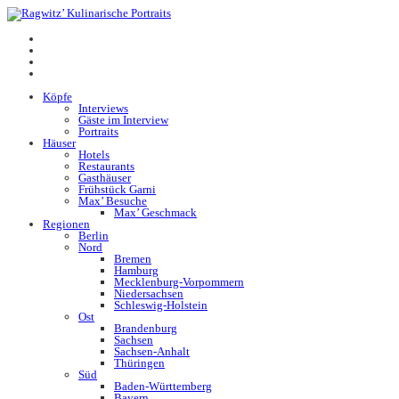
Köpfe
Interviews
Gäste im Interview
Portraits
Häuser
Hotels
Restaurants
Gasthäuser
Frühstück Garni
Max’ Besuche
Max’ Geschmack
Regionen
Berlin
Nord
Bremen
Hamburg
Mecklenburg-Vorpommern
Niedersachsen
Schleswig-Holstein
Ost
Brandenburg
Sachsen
Sachsen-Anhalt
Thüringen
Süd
Baden-Württemberg
Bayern