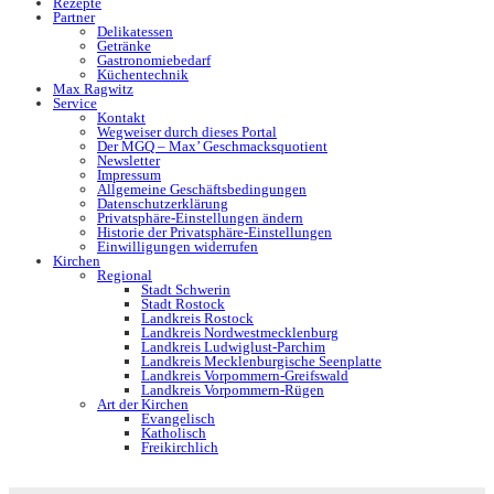
Rezepte
Partner
Delikatessen
Getränke
Gastronomiebedarf
Küchentechnik
Max Ragwitz
Service
Kontakt
Wegweiser durch dieses Portal
Der MGQ – Max’ Geschmacksquotient
Newsletter
Impressum
Allgemeine Geschäftsbedingungen
Datenschutzerklärung
Privatsphäre-Einstellungen ändern
Historie der Privatsphäre-Einstellungen
Einwilligungen widerrufen
Kirchen
Regional
Stadt Schwerin
Stadt Rostock
Landkreis Rostock
Landkreis Nordwestmecklenburg
Landkreis Ludwiglust-Parchim
Landkreis Mecklenburgische Seenplatte
Landkreis Vorpommern-Greifswald
Landkreis Vorpommern-Rügen
Art der Kirchen
Evangelisch
Katholisch
Freikirchlich