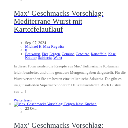
Max’ Geschmacks Vorschlag:
Mediterrane Wurst mit
Kartoffelauflauf
Sep. 07, 2024
Michael H. Max Ragwitz
0
Bratwurst
,
Eier
,
Feigen
,
Gemüse
,
Gewürze
,
Kartoffeln
,
Käse
,
Kräuter
,
Salsiccia
,
Wurst
In dieser Form werden die Rezepte aus Max’ Kulinarische Kolumnen
leicht bearbeitet und ohne genauere Mengenangaben dargestellt. Für die
Wurst verwenden Sie am besten eine italienische Salsiccia. Die gibt es
im gut sortierten Supermarkt oder im Delikatessenladen. Auch Gustini
aus […]
Weiterlesen
23
Okt.
Max’ Geschmacks Vorschlag: