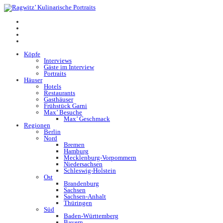
Köpfe
Interviews
Gäste im Interview
Portraits
Häuser
Hotels
Restaurants
Gasthäuser
Frühstück Garni
Max’ Besuche
Max’ Geschmack
Regionen
Berlin
Nord
Bremen
Hamburg
Mecklenburg-Vorpommern
Niedersachsen
Schleswig-Holstein
Ost
Brandenburg
Sachsen
Sachsen-Anhalt
Thüringen
Süd
Baden-Württemberg
Bayern