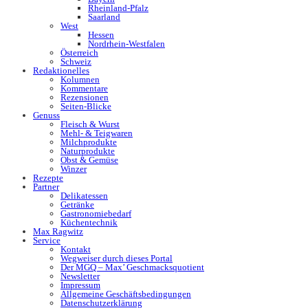
Rheinland-Pfalz
Saarland
West
Hessen
Nordrhein-Westfalen
Österreich
Schweiz
Redaktionelles
Kolumnen
Kommentare
Rezensionen
Seiten-Blicke
Genuss
Fleisch & Wurst
Mehl- & Teigwaren
Milchprodukte
Naturprodukte
Obst & Gemüse
Winzer
Rezepte
Partner
Delikatessen
Getränke
Gastronomiebedarf
Küchentechnik
Max Ragwitz
Service
Kontakt
Wegweiser durch dieses Portal
Der MGQ – Max’ Geschmacksquotient
Newsletter
Impressum
Allgemeine Geschäftsbedingungen
Datenschutzerklärung