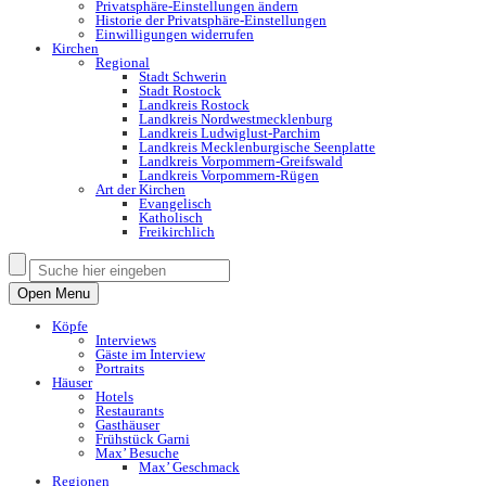
Privatsphäre-Einstellungen ändern
Historie der Privatsphäre-Einstellungen
Einwilligungen widerrufen
Kirchen
Regional
Stadt Schwerin
Stadt Rostock
Landkreis Rostock
Landkreis Nordwestmecklenburg
Landkreis Ludwiglust-Parchim
Landkreis Mecklenburgische Seenplatte
Landkreis Vorpommern-Greifswald
Landkreis Vorpommern-Rügen
Art der Kirchen
Evangelisch
Katholisch
Freikirchlich
Open Menu
Köpfe
Interviews
Gäste im Interview
Portraits
Häuser
Hotels
Restaurants
Gasthäuser
Frühstück Garni
Max’ Besuche
Max’ Geschmack
Regionen