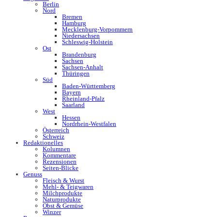
Berlin
Nord
Bremen
Hamburg
Mecklenburg-Vorpommern
Niedersachsen
Schleswig-Holstein
Ost
Brandenburg
Sachsen
Sachsen-Anhalt
Thüringen
Süd
Baden-Württemberg
Bayern
Rheinland-Pfalz
Saarland
West
Hessen
Nordrhein-Westfalen
Österreich
Schweiz
Redaktionelles
Kolumnen
Kommentare
Rezensionen
Seiten-Blicke
Genuss
Fleisch & Wurst
Mehl- & Teigwaren
Milchprodukte
Naturprodukte
Obst & Gemüse
Winzer