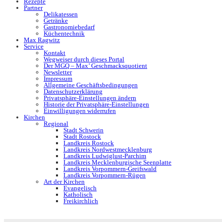
Rezepte
Partner
Delikatessen
Getränke
Gastronomiebedarf
Küchentechnik
Max Ragwitz
Service
Kontakt
Wegweiser durch dieses Portal
Der MGQ – Max’ Geschmacksquotient
Newsletter
Impressum
Allgemeine Geschäftsbedingungen
Datenschutzerklärung
Privatsphäre-Einstellungen ändern
Historie der Privatsphäre-Einstellungen
Einwilligungen widerrufen
Kirchen
Regional
Stadt Schwerin
Stadt Rostock
Landkreis Rostock
Landkreis Nordwestmecklenburg
Landkreis Ludwiglust-Parchim
Landkreis Mecklenburgische Seenplatte
Landkreis Vorpommern-Greifswald
Landkreis Vorpommern-Rügen
Art der Kirchen
Evangelisch
Katholisch
Freikirchlich