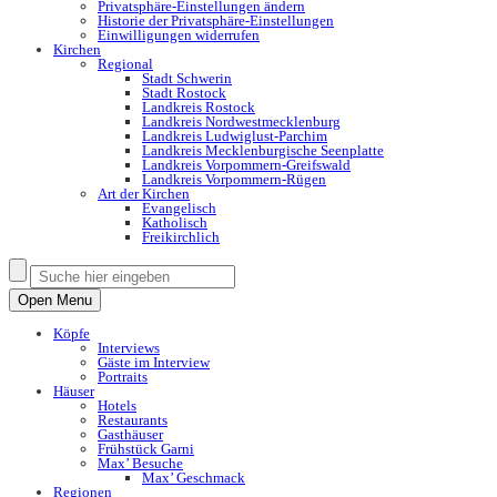
Privatsphäre-Einstellungen ändern
Historie der Privatsphäre-Einstellungen
Einwilligungen widerrufen
Kirchen
Regional
Stadt Schwerin
Stadt Rostock
Landkreis Rostock
Landkreis Nordwestmecklenburg
Landkreis Ludwiglust-Parchim
Landkreis Mecklenburgische Seenplatte
Landkreis Vorpommern-Greifswald
Landkreis Vorpommern-Rügen
Art der Kirchen
Evangelisch
Katholisch
Freikirchlich
Open Menu
Köpfe
Interviews
Gäste im Interview
Portraits
Häuser
Hotels
Restaurants
Gasthäuser
Frühstück Garni
Max’ Besuche
Max’ Geschmack
Regionen