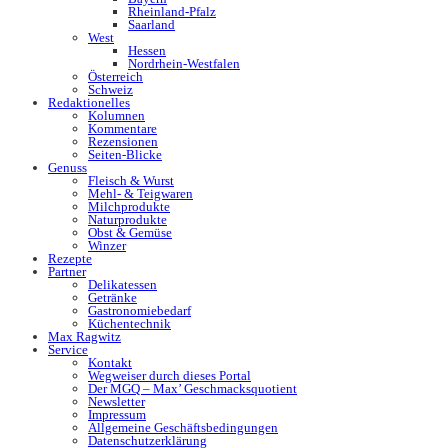
Rheinland-Pfalz
Saarland
West
Hessen
Nordrhein-Westfalen
Österreich
Schweiz
Redaktionelles
Kolumnen
Kommentare
Rezensionen
Seiten-Blicke
Genuss
Fleisch & Wurst
Mehl- & Teigwaren
Milchprodukte
Naturprodukte
Obst & Gemüse
Winzer
Rezepte
Partner
Delikatessen
Getränke
Gastronomiebedarf
Küchentechnik
Max Ragwitz
Service
Kontakt
Wegweiser durch dieses Portal
Der MGQ – Max’ Geschmacksquotient
Newsletter
Impressum
Allgemeine Geschäftsbedingungen
Datenschutzerklärung