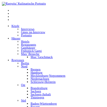
Köpfe
Interviews
Gäste im Interview
Portraits
Häuser
Hotels
Restaurants
Gasthäuser
Frühstück Garni
Max’ Besuche
Max’ Geschmack
Regionen
Berlin
Nord
Bremen
Hamburg
Mecklenburg-Vorpommern
Niedersachsen
Schleswig-Holstein
Ost
Brandenburg
Sachsen
Sachsen-Anhalt
Thüringen
Süd
Baden-Württemberg
Bayern