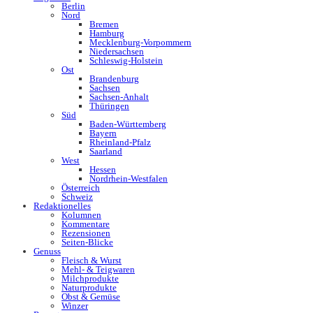
Berlin
Nord
Bremen
Hamburg
Mecklenburg-Vorpommern
Niedersachsen
Schleswig-Holstein
Ost
Brandenburg
Sachsen
Sachsen-Anhalt
Thüringen
Süd
Baden-Württemberg
Bayern
Rheinland-Pfalz
Saarland
West
Hessen
Nordrhein-Westfalen
Österreich
Schweiz
Redaktionelles
Kolumnen
Kommentare
Rezensionen
Seiten-Blicke
Genuss
Fleisch & Wurst
Mehl- & Teigwaren
Milchprodukte
Naturprodukte
Obst & Gemüse
Winzer