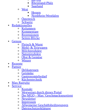
Rheinland-Pfalz
Saarland
West
Hessen
Nordrhein-Westfalen
Österreich
Schweiz
Redaktionelles
Kolumnen
Kommentare
Rezensionen
Seiten-Blicke
Genuss
Fleisch & Wurst
Mehl- & Teigwaren
Milchprodukte
Naturprodukte
Obst & Gemüse
Winzer
Rezepte
Partner
Delikatessen
Getränke
Gastronomiebedarf
Küchentechnik
Max Ragwitz
Service
Kontakt
Wegweiser durch dieses Portal
Der MGQ – Max’ Geschmacksquotient
Newsletter
Impressum
Allgemeine Geschäftsbedingungen
Datenschutzerklärung