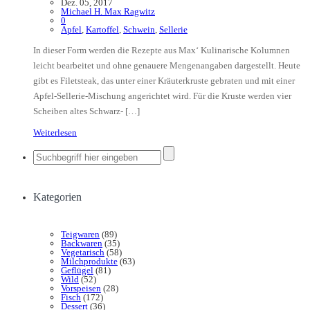
Dez. 05, 2017
Michael H. Max Ragwitz
0
Apfel
,
Kartoffel
,
Schwein
,
Sellerie
In dieser Form werden die Rezepte aus Max‘ Kulinarische Kolumnen
leicht bearbeitet und ohne genauere Mengenangaben dargestellt. Heute
gibt es Filetsteak, das unter einer Kräuterkruste gebraten und mit einer
Apfel-Sellerie-Mischung angerichtet wird. Für die Kruste werden vier
Scheiben altes Schwarz- […]
Weiterlesen
Kategorien
Teigwaren
(89)
Backwaren
(35)
Vegetarisch
(58)
Milchprodukte
(63)
Geflügel
(81)
Wild
(52)
Vorspeisen
(28)
Fisch
(172)
Dessert
(36)