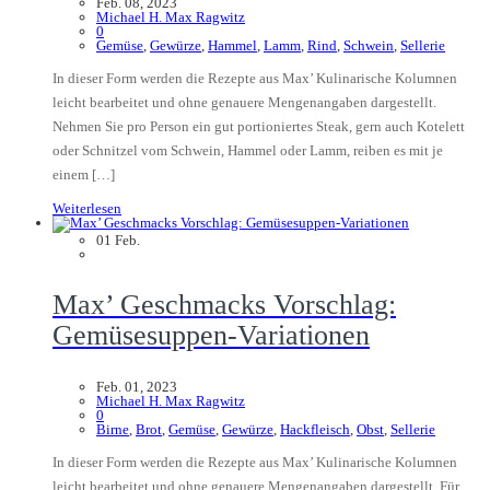
Feb. 08, 2023
Michael H. Max Ragwitz
0
Gemüse
,
Gewürze
,
Hammel
,
Lamm
,
Rind
,
Schwein
,
Sellerie
In dieser Form werden die Rezepte aus Max’ Kulinarische Kolumnen
leicht bearbeitet und ohne genauere Mengenangaben dargestellt.
Nehmen Sie pro Person ein gut portioniertes Steak, gern auch Kotelett
oder Schnitzel vom Schwein, Hammel oder Lamm, reiben es mit je
einem […]
Weiterlesen
01
Feb.
Max’ Geschmacks Vorschlag:
Gemüsesuppen-Variationen
Feb. 01, 2023
Michael H. Max Ragwitz
0
Birne
,
Brot
,
Gemüse
,
Gewürze
,
Hackfleisch
,
Obst
,
Sellerie
In dieser Form werden die Rezepte aus Max’ Kulinarische Kolumnen
leicht bearbeitet und ohne genauere Mengenangaben dargestellt. Für