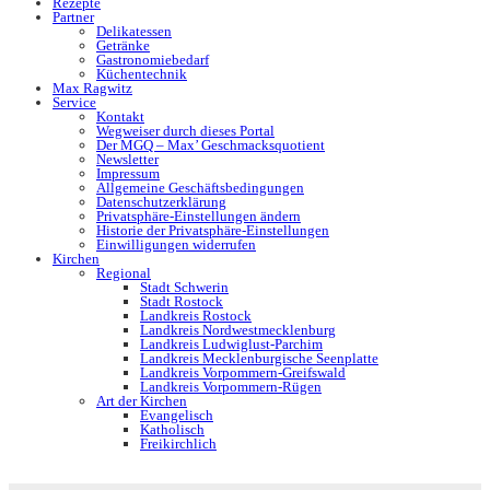
Rezepte
Partner
Delikatessen
Getränke
Gastronomiebedarf
Küchentechnik
Max Ragwitz
Service
Kontakt
Wegweiser durch dieses Portal
Der MGQ – Max’ Geschmacksquotient
Newsletter
Impressum
Allgemeine Geschäftsbedingungen
Datenschutzerklärung
Privatsphäre-Einstellungen ändern
Historie der Privatsphäre-Einstellungen
Einwilligungen widerrufen
Kirchen
Regional
Stadt Schwerin
Stadt Rostock
Landkreis Rostock
Landkreis Nordwestmecklenburg
Landkreis Ludwiglust-Parchim
Landkreis Mecklenburgische Seenplatte
Landkreis Vorpommern-Greifswald
Landkreis Vorpommern-Rügen
Art der Kirchen
Evangelisch
Katholisch
Freikirchlich