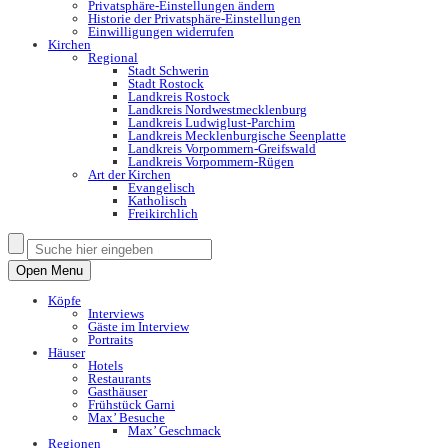
Privatsphäre-Einstellungen ändern
Historie der Privatsphäre-Einstellungen
Einwilligungen widerrufen
Kirchen
Regional
Stadt Schwerin
Stadt Rostock
Landkreis Rostock
Landkreis Nordwestmecklenburg
Landkreis Ludwiglust-Parchim
Landkreis Mecklenburgische Seenplatte
Landkreis Vorpommern-Greifswald
Landkreis Vorpommern-Rügen
Art der Kirchen
Evangelisch
Katholisch
Freikirchlich
Open Menu
Köpfe
Interviews
Gäste im Interview
Portraits
Häuser
Hotels
Restaurants
Gasthäuser
Frühstück Garni
Max’ Besuche
Max’ Geschmack
Regionen