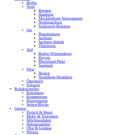
Berlin
Nord
Bremen
Hamburg
Mecklenburg-Vorpommern
Niedersachsen
Schleswig-Holstein
Ost
Brandenburg
Sachsen
Sachsen-Anhalt
Thüringen
Süd
Baden-Württemberg
Bayern
Rheinland-Pfalz
Saarland
West
Hessen
Nordrhein-Westfalen
Österreich
Schweiz
Redaktionelles
Kolumnen
Kommentare
Rezensionen
Seiten-Blicke
Genuss
Fleisch & Wurst
Mehl- & Teigwaren
Milchprodukte
Naturprodukte
Obst & Gemüse
Winzer