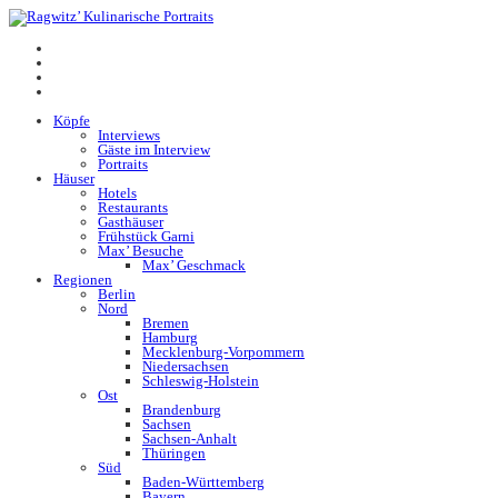
Köpfe
Interviews
Gäste im Interview
Portraits
Häuser
Hotels
Restaurants
Gasthäuser
Frühstück Garni
Max’ Besuche
Max’ Geschmack
Regionen
Berlin
Nord
Bremen
Hamburg
Mecklenburg-Vorpommern
Niedersachsen
Schleswig-Holstein
Ost
Brandenburg
Sachsen
Sachsen-Anhalt
Thüringen
Süd
Baden-Württemberg
Bayern