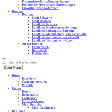
Privatsphäre-Einstellungen ändern
Historie der Privatsphäre-Einstellungen
Einwilligungen widerrufen
Kirchen
Regional
Stadt Schwerin
Stadt Rostock
Landkreis Rostock
Landkreis Nordwestmecklenburg
Landkreis Ludwiglust-Parchim
Landkreis Mecklenburgische Seenplatte
Landkreis Vorpommern-Greifswald
Landkreis Vorpommern-Rügen
Art der Kirchen
Evangelisch
Katholisch
Freikirchlich
Open Menu
Köpfe
Interviews
Gäste im Interview
Portraits
Häuser
Hotels
Restaurants
Gasthäuser
Frühstück Garni
Max’ Besuche
Max’ Geschmack
Regionen