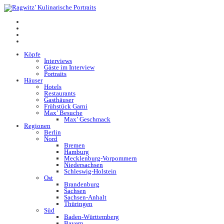
Köpfe
Interviews
Gäste im Interview
Portraits
Häuser
Hotels
Restaurants
Gasthäuser
Frühstück Garni
Max’ Besuche
Max’ Geschmack
Regionen
Berlin
Nord
Bremen
Hamburg
Mecklenburg-Vorpommern
Niedersachsen
Schleswig-Holstein
Ost
Brandenburg
Sachsen
Sachsen-Anhalt
Thüringen
Süd
Baden-Württemberg
Bayern