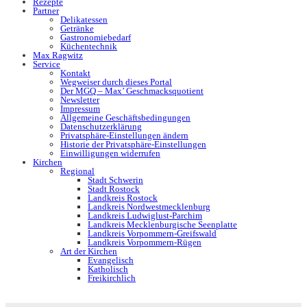
Rezepte
Partner
Delikatessen
Getränke
Gastronomiebedarf
Küchentechnik
Max Ragwitz
Service
Kontakt
Wegweiser durch dieses Portal
Der MGQ – Max’ Geschmacksquotient
Newsletter
Impressum
Allgemeine Geschäftsbedingungen
Datenschutzerklärung
Privatsphäre-Einstellungen ändern
Historie der Privatsphäre-Einstellungen
Einwilligungen widerrufen
Kirchen
Regional
Stadt Schwerin
Stadt Rostock
Landkreis Rostock
Landkreis Nordwestmecklenburg
Landkreis Ludwiglust-Parchim
Landkreis Mecklenburgische Seenplatte
Landkreis Vorpommern-Greifswald
Landkreis Vorpommern-Rügen
Art der Kirchen
Evangelisch
Katholisch
Freikirchlich