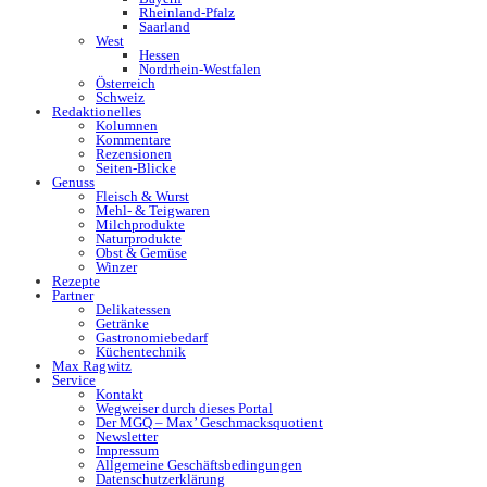
Rheinland-Pfalz
Saarland
West
Hessen
Nordrhein-Westfalen
Österreich
Schweiz
Redaktionelles
Kolumnen
Kommentare
Rezensionen
Seiten-Blicke
Genuss
Fleisch & Wurst
Mehl- & Teigwaren
Milchprodukte
Naturprodukte
Obst & Gemüse
Winzer
Rezepte
Partner
Delikatessen
Getränke
Gastronomiebedarf
Küchentechnik
Max Ragwitz
Service
Kontakt
Wegweiser durch dieses Portal
Der MGQ – Max’ Geschmacksquotient
Newsletter
Impressum
Allgemeine Geschäftsbedingungen
Datenschutzerklärung