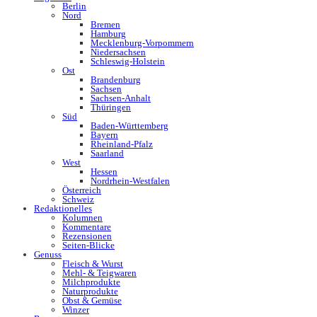
Berlin
Nord
Bremen
Hamburg
Mecklenburg-Vorpommern
Niedersachsen
Schleswig-Holstein
Ost
Brandenburg
Sachsen
Sachsen-Anhalt
Thüringen
Süd
Baden-Württemberg
Bayern
Rheinland-Pfalz
Saarland
West
Hessen
Nordrhein-Westfalen
Österreich
Schweiz
Redaktionelles
Kolumnen
Kommentare
Rezensionen
Seiten-Blicke
Genuss
Fleisch & Wurst
Mehl- & Teigwaren
Milchprodukte
Naturprodukte
Obst & Gemüse
Winzer