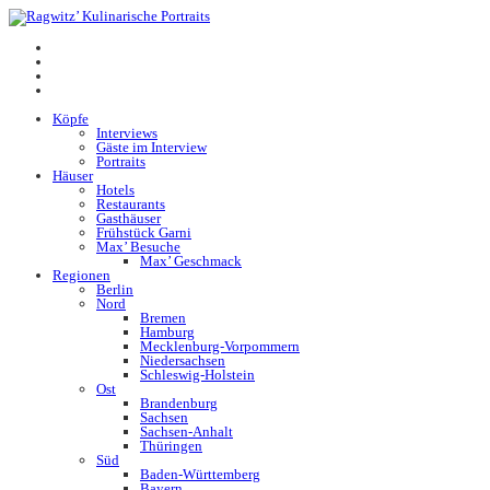
Köpfe
Interviews
Gäste im Interview
Portraits
Häuser
Hotels
Restaurants
Gasthäuser
Frühstück Garni
Max’ Besuche
Max’ Geschmack
Regionen
Berlin
Nord
Bremen
Hamburg
Mecklenburg-Vorpommern
Niedersachsen
Schleswig-Holstein
Ost
Brandenburg
Sachsen
Sachsen-Anhalt
Thüringen
Süd
Baden-Württemberg
Bayern