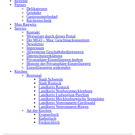
Rezepte
Partner
Delikatessen
Getränke
Gastronomiebedarf
Küchentechnik
Max Ragwitz
Service
Kontakt
Wegweiser durch dieses Portal
Der MGQ – Max’ Geschmacksquotient
Newsletter
Impressum
Allgemeine Geschäftsbedingungen
Datenschutzerklärung
Privatsphäre-Einstellungen ändern
Historie der Privatsphäre-Einstellungen
Einwilligungen widerrufen
Kirchen
Regional
Stadt Schwerin
Stadt Rostock
Landkreis Rostock
Landkreis Nordwestmecklenburg
Landkreis Ludwiglust-Parchim
Landkreis Mecklenburgische Seenplatte
Landkreis Vorpommern-Greifswald
Landkreis Vorpommern-Rügen
Art der Kirchen
Evangelisch
Katholisch
Freikirchlich