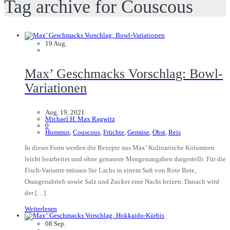
Tag archive for Couscous
19
Aug.
Max’ Geschmacks Vorschlag: Bowl-
Variationen
Aug. 19, 2021
Michael H. Max Ragwitz
0
Hummus
,
Couscous
,
Früchte
,
Gemüse
,
Obst
,
Reis
In dieser Form werden die Rezepte aus Max’ Kulinarische Kolumnen
leicht bearbeitet und ohne genauere Mengenangaben dargestellt. Für die
Fisch-Variante müssen Sie Lachs in einem Saft von Rote Bete,
Orangenabrieb sowie Salz und Zucker eine Nacht beizen. Danach wird
der […]
Weiterlesen
08
Sep.