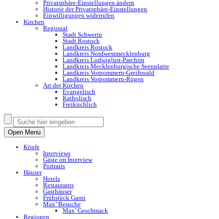
Privatsphäre-Einstellungen ändern
Historie der Privatsphäre-Einstellungen
Einwilligungen widerrufen
Kirchen
Regional
Stadt Schwerin
Stadt Rostock
Landkreis Rostock
Landkreis Nordwestmecklenburg
Landkreis Ludwiglust-Parchim
Landkreis Mecklenburgische Seenplatte
Landkreis Vorpommern-Greifswald
Landkreis Vorpommern-Rügen
Art der Kirchen
Evangelisch
Katholisch
Freikirchlich
Open Menu
Köpfe
Interviews
Gäste im Interview
Portraits
Häuser
Hotels
Restaurants
Gasthäuser
Frühstück Garni
Max’ Besuche
Max’ Geschmack
Regionen