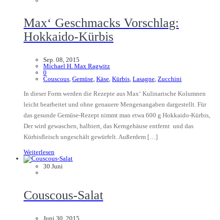
Max‘ Geschmacks Vorschlag:
Hokkaido-Kürbis
Sep. 08, 2015
Michael H. Max Ragwitz
0
Couscous
,
Gemüse
,
Käse
,
Kürbis
,
Lasagne
,
Zucchini
In dieser Form werden die Rezepte aus Max‘ Kulinarische Kolumnen
leicht bearbeitet und ohne genauere Mengenangaben dargestellt. Für
das gesunde Gemüse-Rezept nimmt man etwa 600 g Hokkaido-Kürbis,
Der wird gewaschen, halbiert, das Kerngehäuse entfernt und das
Kürbisfleisch ungeschält gewürfelt. Außerdem […]
Weiterlesen
30
Juni
Couscous-Salat
Juni 30, 2015