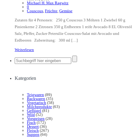
Michael H. Max Ragwitz
0
Couscous
,
Früchte
,
Gemüse
Zutaten für 4 Personen: 250 g Couscous 3 Möhren 1 Zwiebel 60 g
Pinienkerne 2 Zitronen 350 g Erdbeeren 1 reife Avocado 8 EL Olivenöl
Salz, Pfeffer, Zucker Petersilie Couscous-Salat mit Avocado und
Erdbeeren Zubereitung: 300 ml […]
Weiterlesen
Kategorien
Teigwaren
(89)
Backwaren
(35)
Vegetarisch
(58)
Milchprodukte
(63)
Geflügel
(81)
Wild
(52)
Vorspeisen
(28)
Fisch
(172)
Dessert
(36)
Fleisch
(267)
Suppen
(64)