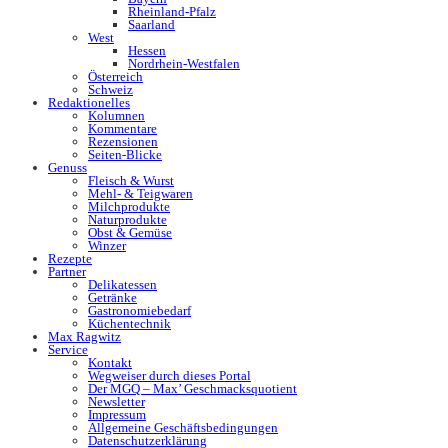
Rheinland-Pfalz
Saarland
West
Hessen
Nordrhein-Westfalen
Österreich
Schweiz
Redaktionelles
Kolumnen
Kommentare
Rezensionen
Seiten-Blicke
Genuss
Fleisch & Wurst
Mehl- & Teigwaren
Milchprodukte
Naturprodukte
Obst & Gemüse
Winzer
Rezepte
Partner
Delikatessen
Getränke
Gastronomiebedarf
Küchentechnik
Max Ragwitz
Service
Kontakt
Wegweiser durch dieses Portal
Der MGQ – Max’ Geschmacksquotient
Newsletter
Impressum
Allgemeine Geschäftsbedingungen
Datenschutzerklärung