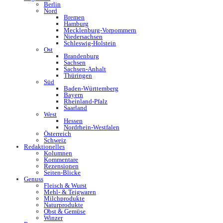
Berlin
Nord
Bremen
Hamburg
Mecklenburg-Vorpommern
Niedersachsen
Schleswig-Holstein
Ost
Brandenburg
Sachsen
Sachsen-Anhalt
Thüringen
Süd
Baden-Württemberg
Bayern
Rheinland-Pfalz
Saarland
West
Hessen
Nordrhein-Westfalen
Österreich
Schweiz
Redaktionelles
Kolumnen
Kommentare
Rezensionen
Seiten-Blicke
Genuss
Fleisch & Wurst
Mehl- & Teigwaren
Milchprodukte
Naturprodukte
Obst & Gemüse
Winzer