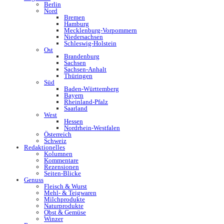
Berlin
Nord
Bremen
Hamburg
Mecklenburg-Vorpommern
Niedersachsen
Schleswig-Holstein
Ost
Brandenburg
Sachsen
Sachsen-Anhalt
Thüringen
Süd
Baden-Württemberg
Bayern
Rheinland-Pfalz
Saarland
West
Hessen
Nordrhein-Westfalen
Österreich
Schweiz
Redaktionelles
Kolumnen
Kommentare
Rezensionen
Seiten-Blicke
Genuss
Fleisch & Wurst
Mehl- & Teigwaren
Milchprodukte
Naturprodukte
Obst & Gemüse
Winzer