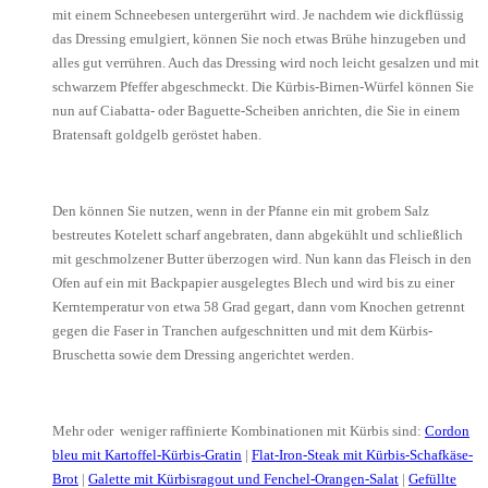
mit einem Schneebesen untergerührt wird. Je nachdem wie dickflüssig
das Dressing emulgiert, können Sie noch etwas Brühe hinzugeben und
alles gut verrühren. Auch das Dressing wird noch leicht gesalzen und mit
schwarzem Pfeffer abgeschmeckt. Die Kürbis-Birnen-Würfel können Sie
nun auf Ciabatta- oder Baguette-Scheiben anrichten, die Sie in einem
Bratensaft goldgelb geröstet haben.
Den können Sie nutzen, wenn in der Pfanne ein mit grobem Salz
bestreutes Kotelett scharf angebraten, dann abgekühlt und schließlich
mit geschmolzener Butter überzogen wird. Nun kann das Fleisch in den
Ofen auf ein mit Backpapier ausgelegtes Blech und wird bis zu einer
Kerntemperatur von etwa 58 Grad gegart, dann vom Knochen getrennt
gegen die Faser in Tranchen aufgeschnitten und mit dem Kürbis-
Bruschetta sowie dem Dressing angerichtet werden.
Mehr oder weniger raffinierte Kombinationen mit Kürbis sind:
Cordon
bleu mit Kartoffel-Kürbis-Gratin
|
Flat-Iron-Steak mit Kürbis-Schafkäse-
Brot
|
Galette mit Kürbisragout und Fenchel-Orangen-Salat
|
Gefüllte