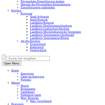
Privatsphäre-Einstellungen ändern
Historie der Privatsphäre-Einstellungen
Einwilligungen widerrufen
Kirchen
Regional
Stadt Schwerin
Stadt Rostock
Landkreis Rostock
Landkreis Nordwestmecklenburg
Landkreis Ludwiglust-Parchim
Landkreis Mecklenburgische Seenplatte
Landkreis Vorpommern-Greifswald
Landkreis Vorpommern-Rügen
Art der Kirchen
Evangelisch
Katholisch
Freikirchlich
Open Menu
Köpfe
Interviews
Gäste im Interview
Portraits
Häuser
Hotels
Restaurants
Gasthäuser
Frühstück Garni
Max’ Besuche
Max’ Geschmack
Regionen