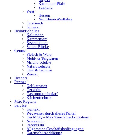
Rheinland-Pfalz
Saarland
West
Hessen
Nordrhein-Westfalen
Österreich
Schweiz
Redaktionelles
Kolumnen
Kommentare
Rezensionen
Seiten-Blicke
Genuss
Fleisch & Wurst
Mehl- & Teigwaren
Milchprodukte
Naturprodukte
Obst & Gemüse
Winzer
Rezepte
Partner
Delikatessen
Getränke
Gastronomiebedarf
Küchentechnik
Max Ragwitz
Service
Kontakt
Wegweiser durch dieses Portal
Der MGQ – Max’ Geschmacksquotient
Newsletter
Impressum
Allgemeine Geschäftsbedingungen
Datenschutzerklärung