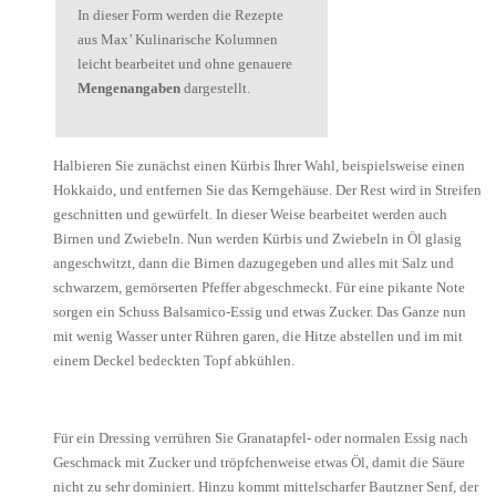
In dieser Form werden die Rezepte
aus Max’ Kulinarische Kolumnen
leicht bearbeitet und ohne genauere
Mengenangaben
dargestellt.
Halbieren Sie zunächst einen Kürbis Ihrer Wahl, beispielsweise einen
Hokkaido, und entfernen Sie das Kerngehäuse. Der Rest wird in Streifen
geschnitten und gewürfelt. In dieser Weise bearbeitet werden auch
Birnen und Zwiebeln. Nun werden Kürbis und Zwiebeln in Öl glasig
angeschwitzt, dann die Birnen dazugegeben und alles mit Salz und
schwarzem, gemörserten Pfeffer abgeschmeckt. Für eine pikante Note
sorgen ein Schuss Balsamico-Essig und etwas Zucker. Das Ganze nun
mit wenig Wasser unter Rühren garen, die Hitze abstellen und im mit
einem Deckel bedeckten Topf abkühlen.
Für ein Dressing verrühren Sie Granatapfel- oder normalen Essig nach
Geschmack mit Zucker und tröpfchenweise etwas Öl, damit die Säure
nicht zu sehr dominiert. Hinzu kommt mittelscharfer Bautzner Senf, der