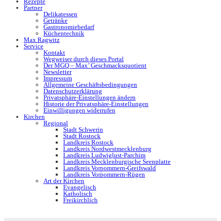
Rezepte
Partner
Delikatessen
Getränke
Gastronomiebedarf
Küchentechnik
Max Ragwitz
Service
Kontakt
Wegweiser durch dieses Portal
Der MGQ – Max’ Geschmacksquotient
Newsletter
Impressum
Allgemeine Geschäftsbedingungen
Datenschutzerklärung
Privatsphäre-Einstellungen ändern
Historie der Privatsphäre-Einstellungen
Einwilligungen widerrufen
Kirchen
Regional
Stadt Schwerin
Stadt Rostock
Landkreis Rostock
Landkreis Nordwestmecklenburg
Landkreis Ludwiglust-Parchim
Landkreis Mecklenburgische Seenplatte
Landkreis Vorpommern-Greifswald
Landkreis Vorpommern-Rügen
Art der Kirchen
Evangelisch
Katholisch
Freikirchlich