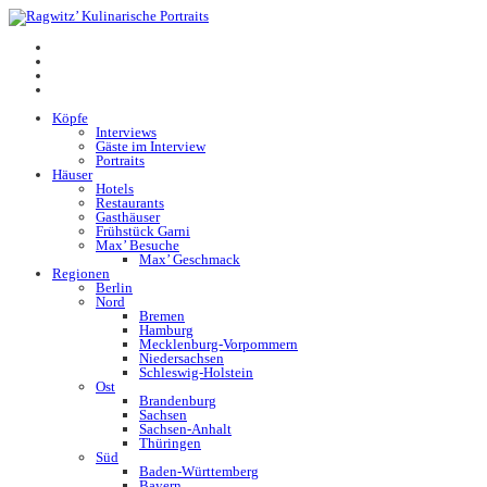
Köpfe
Interviews
Gäste im Interview
Portraits
Häuser
Hotels
Restaurants
Gasthäuser
Frühstück Garni
Max’ Besuche
Max’ Geschmack
Regionen
Berlin
Nord
Bremen
Hamburg
Mecklenburg-Vorpommern
Niedersachsen
Schleswig-Holstein
Ost
Brandenburg
Sachsen
Sachsen-Anhalt
Thüringen
Süd
Baden-Württemberg
Bayern