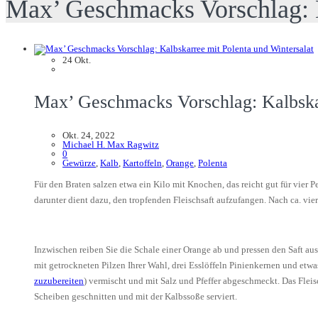
Max’ Geschmacks Vorschlag: K
24
Okt.
Max’ Geschmacks Vorschlag: Kalbskar
Okt. 24, 2022
Michael H. Max Ragwitz
0
Gewürze
,
Kalb
,
Kartoffeln
,
Orange
,
Polenta
Für den Braten salzen etwa ein Kilo mit Knochen, das reicht gut für vier P
darunter dient dazu, den tropfenden Fleischsaft aufzufangen. Nach ca. vier
Inzwischen reiben Sie die Schale einer Orange ab und pressen den Saft a
mit getrockneten Pilzen Ihrer Wahl, drei Esslöffeln Pinienkernen und etw
zuzubereiten
) vermischt und mit Salz und Pfeffer abgeschmeckt. Das Flei
Scheiben geschnitten und mit der Kalbssoße serviert.