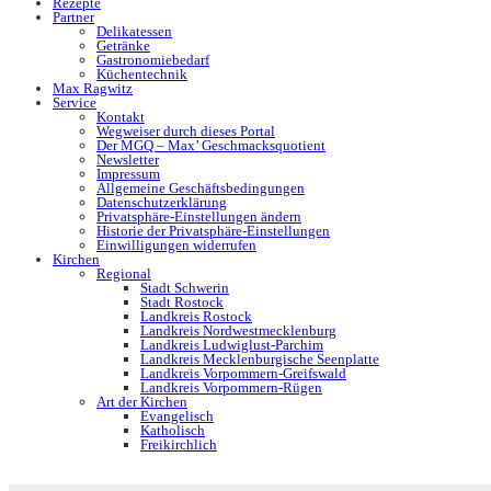
Rezepte
Partner
Delikatessen
Getränke
Gastronomiebedarf
Küchentechnik
Max Ragwitz
Service
Kontakt
Wegweiser durch dieses Portal
Der MGQ – Max’ Geschmacksquotient
Newsletter
Impressum
Allgemeine Geschäftsbedingungen
Datenschutzerklärung
Privatsphäre-Einstellungen ändern
Historie der Privatsphäre-Einstellungen
Einwilligungen widerrufen
Kirchen
Regional
Stadt Schwerin
Stadt Rostock
Landkreis Rostock
Landkreis Nordwestmecklenburg
Landkreis Ludwiglust-Parchim
Landkreis Mecklenburgische Seenplatte
Landkreis Vorpommern-Greifswald
Landkreis Vorpommern-Rügen
Art der Kirchen
Evangelisch
Katholisch
Freikirchlich