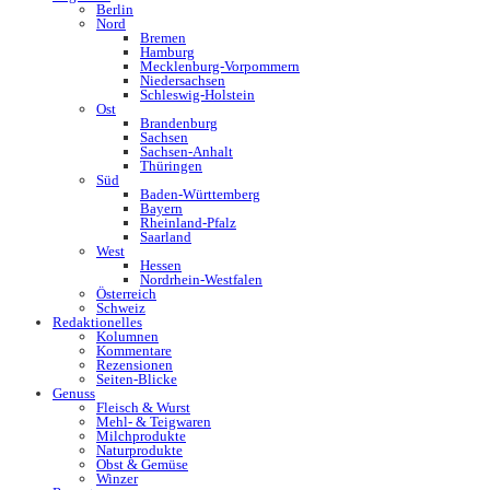
Berlin
Nord
Bremen
Hamburg
Mecklenburg-Vorpommern
Niedersachsen
Schleswig-Holstein
Ost
Brandenburg
Sachsen
Sachsen-Anhalt
Thüringen
Süd
Baden-Württemberg
Bayern
Rheinland-Pfalz
Saarland
West
Hessen
Nordrhein-Westfalen
Österreich
Schweiz
Redaktionelles
Kolumnen
Kommentare
Rezensionen
Seiten-Blicke
Genuss
Fleisch & Wurst
Mehl- & Teigwaren
Milchprodukte
Naturprodukte
Obst & Gemüse
Winzer