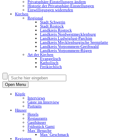
Privatsphäre-Einstellungen ändern
Historie der Privatsphäre-Einstellungen
Einwilligungen widerrufen
Kirchen
Regional
Stadt Schwerin
Stadt Rostock
Landkreis Rostock
Landkreis Nordwestmecklenburg
Landkreis Ludwiglust-Parchim
Landkreis Mecklenburgische Seenplatte
Landkreis Vorpommern-Greifswald
Landkreis Vorpommern-Rügen
Art der Kirchen
Evangelisch
Katholisch
Freikirchlich
Open Menu
Köpfe
Interviews
Gäste im Interview
Portraits
Häuser
Hotels
Restaurants
Gasthäuser
Frühstück Garni
Max’ Besuche
Max’ Geschmack
Regionen