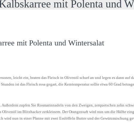
albskarree mit Polenta und Wi
ree mit Polenta und Wintersalat
ersonen, leicht ein, braten das Fleisch in Olivenöl scharf an und legen es dann auf
 Stunden ist das Fleisch rosa gegart, die Kerntemperatur sollte etwa 60 Grad betrag
us. Außerdem zupfen Sie Rosmarinnadeln von den Zweigen, zerquetschen zehn schwar
as Olivenöl im Blitzhacker zerkleinern. Der Orangensaft wird nun um die Hälfte ei
sch wird nun in einer Pfanne mit zwei Esslöffeln Butter und der Gewürzmischung g