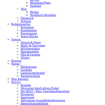
Rheinland-Pfalz
Saarland
West
Hessen
Nordrhein-Westfalen
Österreich
Schweiz
Redaktionelles
Kolumnen
Kommentare
Rezensionen
Seiten-Blicke
Genuss
Fleisch & Wurst
Mehl- & Teigwaren
Milchprodukte
Naturprodukte
Obst & Gemüse
Winzer
Rezepte
Partner
Delikatessen
Getränke
Gastronomiebedarf
Küchentechnik
Max Ragwitz
Service
Kontakt
Wegweiser durch dieses Portal
Der MGQ – Max’ Geschmacksquotient
Newsletter
Impressum
Allgemeine Geschäftsbedingungen
Datenschutzerklärung