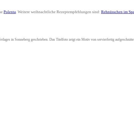
ne
Polenta
. Weitere weihnachtliche Rezeptempfehlungen sind:
Rehnüsschen im Spe
rlages in Sonneberg geschrieben. Das Titelfoto zeigt ein Motiv von servierfertig aufgeschnit