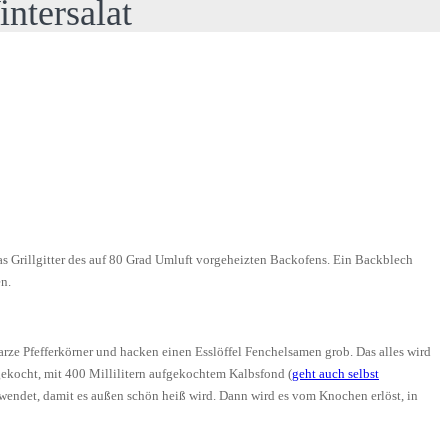
ntersalat
 das Grillgitter des auf 80 Grad Umluft vorgeheizten Backofens. Ein Backblech
en.
ze Pfefferkörner und hacken einen Esslöffel Fenchelsamen grob. Das alles wird
ngekocht, mit 400 Millilitern aufgekochtem Kalbsfond (
geht auch selbst
ewendet, damit es außen schön heiß wird. Dann wird es vom Knochen erlöst, in