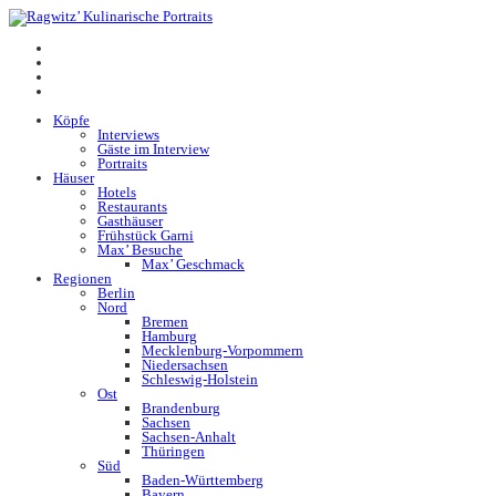
Köpfe
Interviews
Gäste im Interview
Portraits
Häuser
Hotels
Restaurants
Gasthäuser
Frühstück Garni
Max’ Besuche
Max’ Geschmack
Regionen
Berlin
Nord
Bremen
Hamburg
Mecklenburg-Vorpommern
Niedersachsen
Schleswig-Holstein
Ost
Brandenburg
Sachsen
Sachsen-Anhalt
Thüringen
Süd
Baden-Württemberg
Bayern