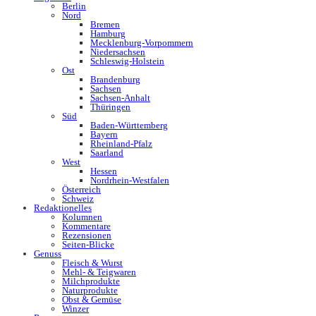
Berlin
Nord
Bremen
Hamburg
Mecklenburg-Vorpommern
Niedersachsen
Schleswig-Holstein
Ost
Brandenburg
Sachsen
Sachsen-Anhalt
Thüringen
Süd
Baden-Württemberg
Bayern
Rheinland-Pfalz
Saarland
West
Hessen
Nordrhein-Westfalen
Österreich
Schweiz
Redaktionelles
Kolumnen
Kommentare
Rezensionen
Seiten-Blicke
Genuss
Fleisch & Wurst
Mehl- & Teigwaren
Milchprodukte
Naturprodukte
Obst & Gemüse
Winzer