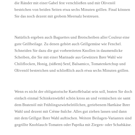
die Ränder mit einer Gabel fest verschließen und mit Olivenöl
bestrichen von beiden Seiten etwa sechs Minuten grillen. Final können
Sie das noch dezent mit grobem Meersalz bestreuen.
Natürlich ergeben auch Baguettes und Brotscheiben aller Couleur eine
gute Grillbeilage. Zu denen gehört auch Grillgemüse wie Fenchel.
Schneiden Sie dazu die gut vorbereiteten Knollen in daumendicke
Scheiben, die Sie mit einer Marinade aus Gewürzen Ihrer Wahl wie
Chiliflocken, Honig, (süßem) Senf, Balsamico, Tomatenketchup und
Olivenöl bestreichen und schließlich auch etwa sechs Minuten grillen.
Wenn es nicht der obligatorische Kartoffelsalat sein soll, braten Sie doch
einfach einmal Schinkenwürfel schön kross an und vermischen sie samt
dem Bratenöl mit Frühlingszwiebelröllchen, geriebenem Hartkäse Ihrer
Wahl und dezent mit Crème fraîche. Alles gut ziehen lassen und dann
mit dem Grillgut Ihrer Wahl auftischen. Weitere Beilagen-Varianten sind
gegrillte Knoblauch-Tomaten oder Paprika mit Ziegen- oder Schafskäse.