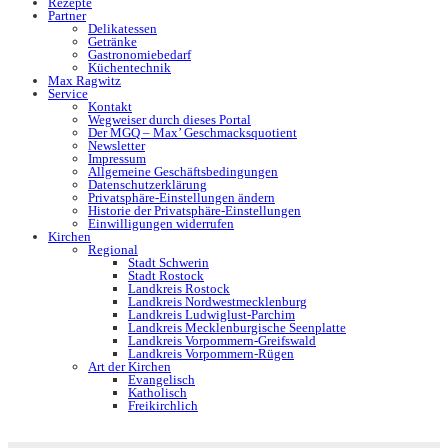
Rezepte
Partner
Delikatessen
Getränke
Gastronomiebedarf
Küchentechnik
Max Ragwitz
Service
Kontakt
Wegweiser durch dieses Portal
Der MGQ – Max’ Geschmacksquotient
Newsletter
Impressum
Allgemeine Geschäftsbedingungen
Datenschutzerklärung
Privatsphäre-Einstellungen ändern
Historie der Privatsphäre-Einstellungen
Einwilligungen widerrufen
Kirchen
Regional
Stadt Schwerin
Stadt Rostock
Landkreis Rostock
Landkreis Nordwestmecklenburg
Landkreis Ludwiglust-Parchim
Landkreis Mecklenburgische Seenplatte
Landkreis Vorpommern-Greifswald
Landkreis Vorpommern-Rügen
Art der Kirchen
Evangelisch
Katholisch
Freikirchlich