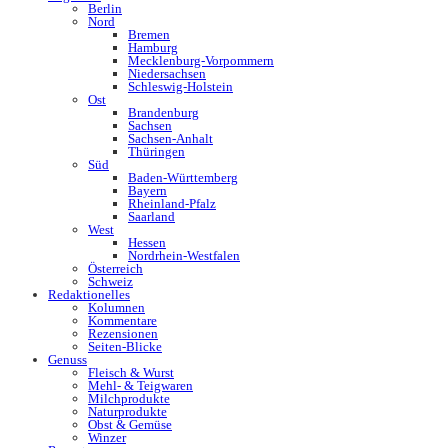
Berlin
Nord
Bremen
Hamburg
Mecklenburg-Vorpommern
Niedersachsen
Schleswig-Holstein
Ost
Brandenburg
Sachsen
Sachsen-Anhalt
Thüringen
Süd
Baden-Württemberg
Bayern
Rheinland-Pfalz
Saarland
West
Hessen
Nordrhein-Westfalen
Österreich
Schweiz
Redaktionelles
Kolumnen
Kommentare
Rezensionen
Seiten-Blicke
Genuss
Fleisch & Wurst
Mehl- & Teigwaren
Milchprodukte
Naturprodukte
Obst & Gemüse
Winzer