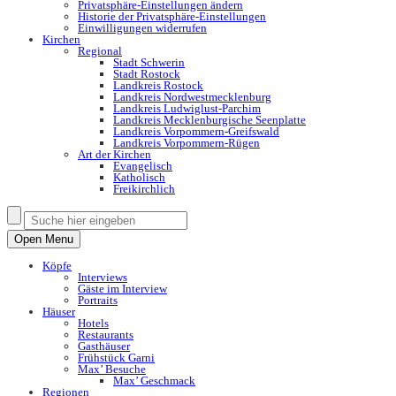
Privatsphäre-Einstellungen ändern
Historie der Privatsphäre-Einstellungen
Einwilligungen widerrufen
Kirchen
Regional
Stadt Schwerin
Stadt Rostock
Landkreis Rostock
Landkreis Nordwestmecklenburg
Landkreis Ludwiglust-Parchim
Landkreis Mecklenburgische Seenplatte
Landkreis Vorpommern-Greifswald
Landkreis Vorpommern-Rügen
Art der Kirchen
Evangelisch
Katholisch
Freikirchlich
Open Menu
Köpfe
Interviews
Gäste im Interview
Portraits
Häuser
Hotels
Restaurants
Gasthäuser
Frühstück Garni
Max’ Besuche
Max’ Geschmack
Regionen