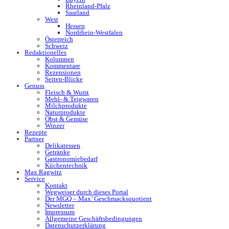
Rheinland-Pfalz
Saarland
West
Hessen
Nordrhein-Westfalen
Österreich
Schweiz
Redaktionelles
Kolumnen
Kommentare
Rezensionen
Seiten-Blicke
Genuss
Fleisch & Wurst
Mehl- & Teigwaren
Milchprodukte
Naturprodukte
Obst & Gemüse
Winzer
Rezepte
Partner
Delikatessen
Getränke
Gastronomiebedarf
Küchentechnik
Max Ragwitz
Service
Kontakt
Wegweiser durch dieses Portal
Der MGQ – Max’ Geschmacksquotient
Newsletter
Impressum
Allgemeine Geschäftsbedingungen
Datenschutzerklärung