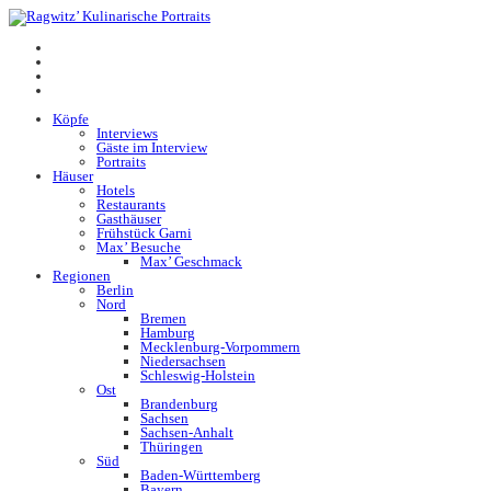
Köpfe
Interviews
Gäste im Interview
Portraits
Häuser
Hotels
Restaurants
Gasthäuser
Frühstück Garni
Max’ Besuche
Max’ Geschmack
Regionen
Berlin
Nord
Bremen
Hamburg
Mecklenburg-Vorpommern
Niedersachsen
Schleswig-Holstein
Ost
Brandenburg
Sachsen
Sachsen-Anhalt
Thüringen
Süd
Baden-Württemberg
Bayern