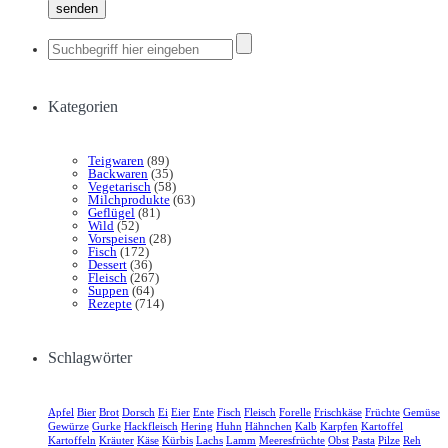
Kategorien
Teigwaren
(89)
Backwaren
(35)
Vegetarisch
(58)
Milchprodukte
(63)
Geflügel
(81)
Wild
(52)
Vorspeisen
(28)
Fisch
(172)
Dessert
(36)
Fleisch
(267)
Suppen
(64)
Rezepte
(714)
Schlagwörter
Apfel
Bier
Brot
Dorsch
Ei
Eier
Ente
Fisch
Fleisch
Forelle
Frischkäse
Früchte
Gemüse
Gewürze
Gurke
Hackfleisch
Hering
Huhn
Hähnchen
Kalb
Karpfen
Kartoffel
Kartoffeln
Kräuter
Käse
Kürbis
Lachs
Lamm
Meeresfrüchte
Obst
Pasta
Pilze
Reh