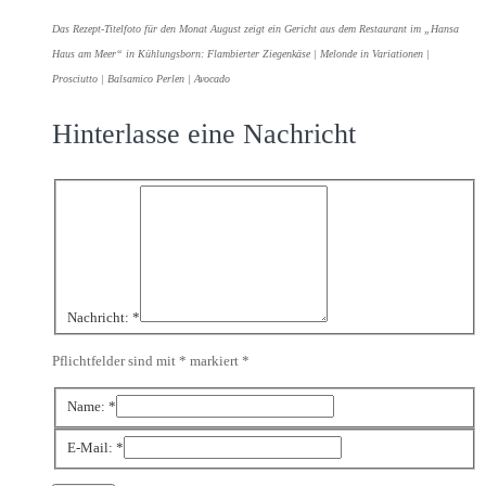
Das Rezept-Titelfoto für den Monat August zeigt ein Gericht aus dem Restaurant im „Hansa
Haus am Meer“ in Kühlungsborn: Flambierter Ziegenkäse | Melonde in Variationen |
Prosciutto | Balsamico Perlen | Avocado
Hinterlasse eine Nachricht
Nachricht:
*
Pflichtfelder sind mit * markiert
*
Name:
*
E-Mail:
*