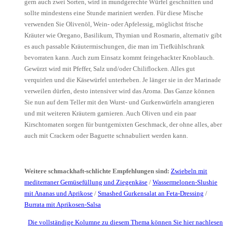
gern auch zwei Sorten, wird in mundgerechte Würfel geschnitten und
sollte mindestens eine Stunde mariniert werden. Für diese Mische
verwenden Sie Olivenöl, Wein- oder Apfelessig, möglichst frische
Kräuter wie Oregano, Basilikum, Thymian und Rosmarin, alternativ gibt
es auch passable Kräutermischungen, die man im Tiefkühlschrank
bevorraten kann. Auch zum Einsatz kommt feingehackter Knoblauch.
Gewürzt wird mit Pfeffer, Salz und/oder Chiliflocken. Alles gut
verquirlen und die Käsewürfel unterheben. Je länger sie in der Marinade
verweilen dürfen, desto intensiver wird das Aroma. Das Ganze können
Sie nun auf dem Teller mit den Wurst- und Gurkenwürfeln arrangieren
und mit weiteren Kräutern garnieren. Auch Oliven und ein paar
Kirschtomaten sorgen für buntgemixten Geschmack, der ohne alles, aber
auch mit Crackern oder Baguette schnabuliert werden kann.
Weitere schmackhaft-schlichte Empfehlungen sind:
Zwiebeln mit
mediterraner Gemüsefüllung und Ziegenkäse
/
Wassermelonen-Slushie
mit Ananas und Aprikose
/
Smashed Gurkensalat an Feta-Dressing
/
Burrata mit Aprikosen-Salsa
Die vollständige Kolumne zu diesem Thema können Sie hier nachlesen