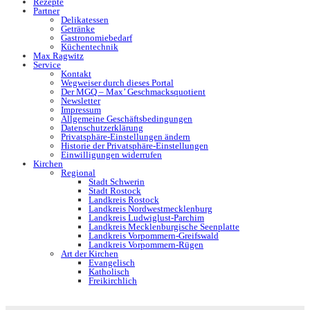
Rezepte
Partner
Delikatessen
Getränke
Gastronomiebedarf
Küchentechnik
Max Ragwitz
Service
Kontakt
Wegweiser durch dieses Portal
Der MGQ – Max’ Geschmacksquotient
Newsletter
Impressum
Allgemeine Geschäftsbedingungen
Datenschutzerklärung
Privatsphäre-Einstellungen ändern
Historie der Privatsphäre-Einstellungen
Einwilligungen widerrufen
Kirchen
Regional
Stadt Schwerin
Stadt Rostock
Landkreis Rostock
Landkreis Nordwestmecklenburg
Landkreis Ludwiglust-Parchim
Landkreis Mecklenburgische Seenplatte
Landkreis Vorpommern-Greifswald
Landkreis Vorpommern-Rügen
Art der Kirchen
Evangelisch
Katholisch
Freikirchlich