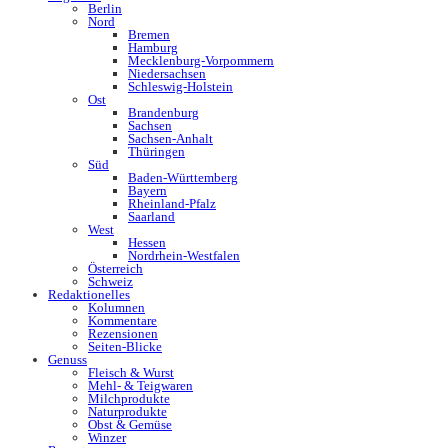
Berlin
Nord
Bremen
Hamburg
Mecklenburg-Vorpommern
Niedersachsen
Schleswig-Holstein
Ost
Brandenburg
Sachsen
Sachsen-Anhalt
Thüringen
Süd
Baden-Württemberg
Bayern
Rheinland-Pfalz
Saarland
West
Hessen
Nordrhein-Westfalen
Österreich
Schweiz
Redaktionelles
Kolumnen
Kommentare
Rezensionen
Seiten-Blicke
Genuss
Fleisch & Wurst
Mehl- & Teigwaren
Milchprodukte
Naturprodukte
Obst & Gemüse
Winzer