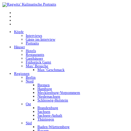
Köpfe
Interviews
Gäste im Interview
Portraits
Häuser
Hotels
Restaurants
Gasthäuser
Frühstück Garni
Max’ Besuche
Max’ Geschmack
Regionen
Berlin
Nord
Bremen
Hamburg
Mecklenburg-Vorpommern
Niedersachsen
Schleswig-Holstein
Ost
Brandenburg
Sachsen
Sachsen-Anhalt
Thüringen
Süd
Baden-Württemberg
Bayern