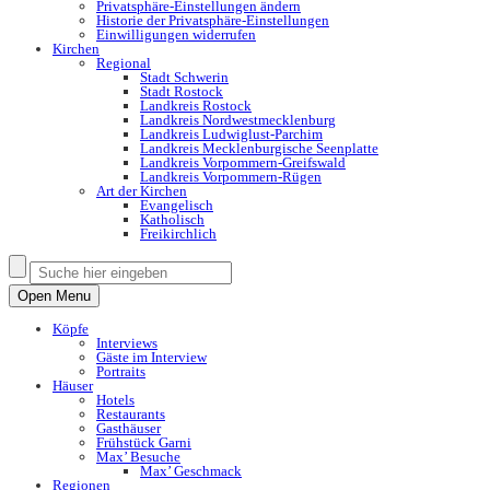
Privatsphäre-Einstellungen ändern
Historie der Privatsphäre-Einstellungen
Einwilligungen widerrufen
Kirchen
Regional
Stadt Schwerin
Stadt Rostock
Landkreis Rostock
Landkreis Nordwestmecklenburg
Landkreis Ludwiglust-Parchim
Landkreis Mecklenburgische Seenplatte
Landkreis Vorpommern-Greifswald
Landkreis Vorpommern-Rügen
Art der Kirchen
Evangelisch
Katholisch
Freikirchlich
Open Menu
Köpfe
Interviews
Gäste im Interview
Portraits
Häuser
Hotels
Restaurants
Gasthäuser
Frühstück Garni
Max’ Besuche
Max’ Geschmack
Regionen