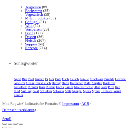
Teigwaren
(89)
Backwaren
(35)
Vegetarisch
(58)
Milchprodukte
(63)
Geflügel
(81)
Wild
(52)
Vorspeisen
(28)
Fisch
(172)
Dessert
(36)
Fleisch
(267)
Suppen
(64)
Rezepte
(714)
Schlagwörter
Apfel
Bier
Brot
Dorsch
Ei
Eier
Ente
Fisch
Fleisch
Forelle
Frischkäse
Früchte
Gemüse
Gewürze
Gurke
Hackfleisch
Hering
Huhn
Hähnchen
Kalb
Karpfen
Kartoffel
Kartoffeln
Kräuter
Käse
Kürbis
Lachs
Lamm
Meeresfrüchte
Obst
Pasta
Pilze
Reh
Rind
Saibling
Salat
Schinken
Schwein
Soße
Spargel
Speck
Spinat
Tomaten
Wurst
Zander
Max Ragwitz’ kulinarische Portraits ©
Impressum
·
AGB
·
Datenschutzerklärung
Scroll