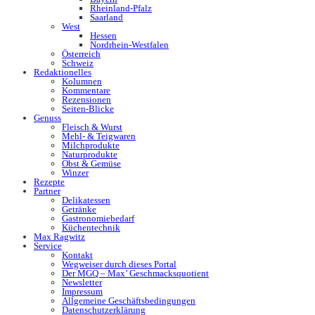
Rheinland-Pfalz
Saarland
West
Hessen
Nordrhein-Westfalen
Österreich
Schweiz
Redaktionelles
Kolumnen
Kommentare
Rezensionen
Seiten-Blicke
Genuss
Fleisch & Wurst
Mehl- & Teigwaren
Milchprodukte
Naturprodukte
Obst & Gemüse
Winzer
Rezepte
Partner
Delikatessen
Getränke
Gastronomiebedarf
Küchentechnik
Max Ragwitz
Service
Kontakt
Wegweiser durch dieses Portal
Der MGQ – Max’ Geschmacksquotient
Newsletter
Impressum
Allgemeine Geschäftsbedingungen
Datenschutzerklärung