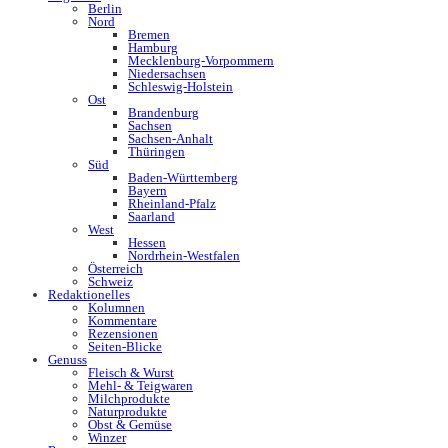
Berlin
Nord
Bremen
Hamburg
Mecklenburg-Vorpommern
Niedersachsen
Schleswig-Holstein
Ost
Brandenburg
Sachsen
Sachsen-Anhalt
Thüringen
Süd
Baden-Württemberg
Bayern
Rheinland-Pfalz
Saarland
West
Hessen
Nordrhein-Westfalen
Österreich
Schweiz
Redaktionelles
Kolumnen
Kommentare
Rezensionen
Seiten-Blicke
Genuss
Fleisch & Wurst
Mehl- & Teigwaren
Milchprodukte
Naturprodukte
Obst & Gemüse
Winzer