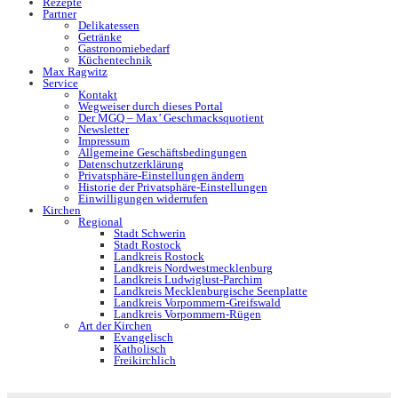
Rezepte
Partner
Delikatessen
Getränke
Gastronomiebedarf
Küchentechnik
Max Ragwitz
Service
Kontakt
Wegweiser durch dieses Portal
Der MGQ – Max’ Geschmacksquotient
Newsletter
Impressum
Allgemeine Geschäftsbedingungen
Datenschutzerklärung
Privatsphäre-Einstellungen ändern
Historie der Privatsphäre-Einstellungen
Einwilligungen widerrufen
Kirchen
Regional
Stadt Schwerin
Stadt Rostock
Landkreis Rostock
Landkreis Nordwestmecklenburg
Landkreis Ludwiglust-Parchim
Landkreis Mecklenburgische Seenplatte
Landkreis Vorpommern-Greifswald
Landkreis Vorpommern-Rügen
Art der Kirchen
Evangelisch
Katholisch
Freikirchlich