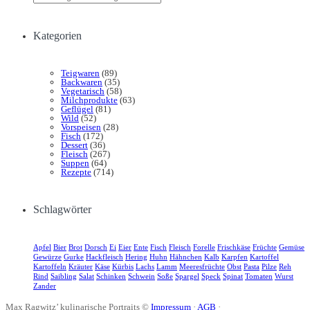
Kategorien
Teigwaren
(89)
Backwaren
(35)
Vegetarisch
(58)
Milchprodukte
(63)
Geflügel
(81)
Wild
(52)
Vorspeisen
(28)
Fisch
(172)
Dessert
(36)
Fleisch
(267)
Suppen
(64)
Rezepte
(714)
Schlagwörter
Apfel
Bier
Brot
Dorsch
Ei
Eier
Ente
Fisch
Fleisch
Forelle
Frischkäse
Früchte
Gemüse
Gewürze
Gurke
Hackfleisch
Hering
Huhn
Hähnchen
Kalb
Karpfen
Kartoffel
Kartoffeln
Kräuter
Käse
Kürbis
Lachs
Lamm
Meeresfrüchte
Obst
Pasta
Pilze
Reh
Rind
Saibling
Salat
Schinken
Schwein
Soße
Spargel
Speck
Spinat
Tomaten
Wurst
Zander
Max Ragwitz’ kulinarische Portraits ©
Impressum
·
AGB
·