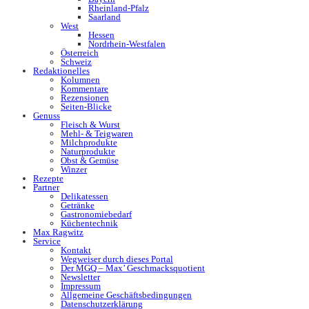
Rheinland-Pfalz
Saarland
West
Hessen
Nordrhein-Westfalen
Österreich
Schweiz
Redaktionelles
Kolumnen
Kommentare
Rezensionen
Seiten-Blicke
Genuss
Fleisch & Wurst
Mehl- & Teigwaren
Milchprodukte
Naturprodukte
Obst & Gemüse
Winzer
Rezepte
Partner
Delikatessen
Getränke
Gastronomiebedarf
Küchentechnik
Max Ragwitz
Service
Kontakt
Wegweiser durch dieses Portal
Der MGQ – Max’ Geschmacksquotient
Newsletter
Impressum
Allgemeine Geschäftsbedingungen
Datenschutzerklärung