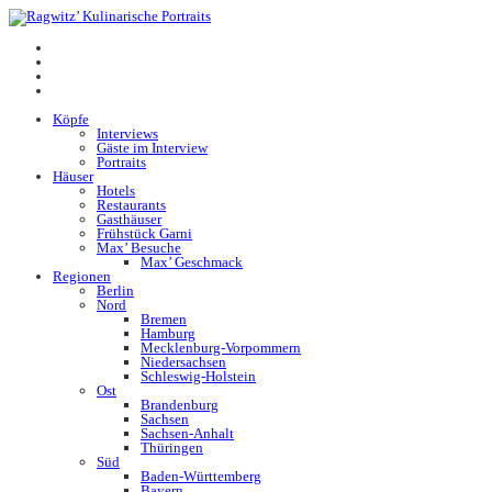
Köpfe
Interviews
Gäste im Interview
Portraits
Häuser
Hotels
Restaurants
Gasthäuser
Frühstück Garni
Max’ Besuche
Max’ Geschmack
Regionen
Berlin
Nord
Bremen
Hamburg
Mecklenburg-Vorpommern
Niedersachsen
Schleswig-Holstein
Ost
Brandenburg
Sachsen
Sachsen-Anhalt
Thüringen
Süd
Baden-Württemberg
Bayern