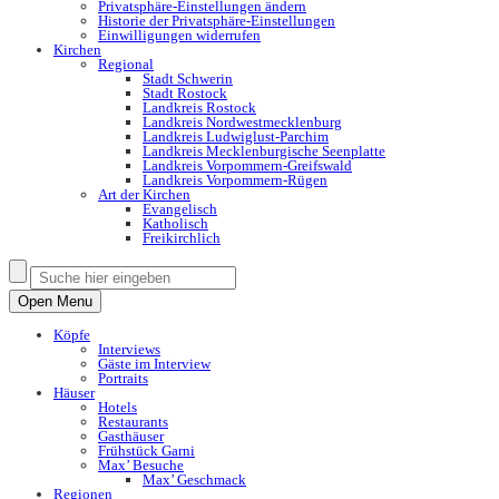
Privatsphäre-Einstellungen ändern
Historie der Privatsphäre-Einstellungen
Einwilligungen widerrufen
Kirchen
Regional
Stadt Schwerin
Stadt Rostock
Landkreis Rostock
Landkreis Nordwestmecklenburg
Landkreis Ludwiglust-Parchim
Landkreis Mecklenburgische Seenplatte
Landkreis Vorpommern-Greifswald
Landkreis Vorpommern-Rügen
Art der Kirchen
Evangelisch
Katholisch
Freikirchlich
Open Menu
Köpfe
Interviews
Gäste im Interview
Portraits
Häuser
Hotels
Restaurants
Gasthäuser
Frühstück Garni
Max’ Besuche
Max’ Geschmack
Regionen