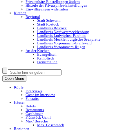
Privatsphäre-Einstellungen ändern
Historie der Privatsphäre-Einstellungen
Einwilligungen widerrufen
Kirchen
Regional
Stadt Schwerin
Stadt Rostock
Landkreis Rostock
Landkreis Nordwestmecklenburg
Landkreis Ludwiglust-Parchim
Landkreis Mecklenburgische Seenplatte
Landkreis Vorpommern-Greifswald
Landkreis Vorpommern-Rügen
Art der Kirchen
Evangelisch
Katholisch
Freikirchlich
Open Menu
Köpfe
Interviews
Gäste im Interview
Portraits
Häuser
Hotels
Restaurants
Gasthäuser
Frühstück Garni
Max’ Besuche
Max’ Geschmack
Regionen