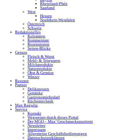
Rheinland-Pfalz
Saarland
West
Hessen
Nordrhein-Westfalen
Österreich
Schweiz
Redaktionelles
Kolumnen
Kommentare
Rezensionen
Seiten-Blicke
Genuss
Fleisch & Wurst
Mehl- & Teigwaren
Milchprodukte
Naturprodukte
Obst & Gemüse
Winzer
Rezepte
Partner
Delikatessen
Getränke
Gastronomiebedarf
Küchentechnik
Max Ragwitz
Service
Kontakt
Wegweiser durch dieses Portal
Der MGQ – Max’ Geschmacksquotient
Newsletter
Impressum
Allgemeine Geschäftsbedingungen
Datenschutzerklärung