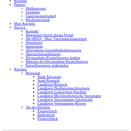
Rezepte
Partner
Delikatessen
Getränke
Gastronomiebedarf
Küchentechnik
Max Ragwitz
Service
Kontakt
Wegweiser durch dieses Portal
Der MGQ – Max’ Geschmacksquotient
Newsletter
Impressum
Allgemeine Geschäftsbedingungen
Datenschutzerklärung
Privatsphäre-Einstellungen ändern
Historie der Privatsphäre-Einstellungen
Einwilligungen widerrufen
Kirchen
Regional
Stadt Schwerin
Stadt Rostock
Landkreis Rostock
Landkreis Nordwestmecklenburg
Landkreis Ludwiglust-Parchim
Landkreis Mecklenburgische Seenplatte
Landkreis Vorpommern-Greifswald
Landkreis Vorpommern-Rügen
Art der Kirchen
Evangelisch
Katholisch
Freikirchlich