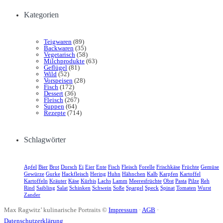
Kategorien
Teigwaren
(89)
Backwaren
(35)
Vegetarisch
(58)
Milchprodukte
(63)
Geflügel
(81)
Wild
(52)
Vorspeisen
(28)
Fisch
(172)
Dessert
(36)
Fleisch
(267)
Suppen
(64)
Rezepte
(714)
Schlagwörter
Apfel
Bier
Brot
Dorsch
Ei
Eier
Ente
Fisch
Fleisch
Forelle
Frischkäse
Früchte
Gemüse
Gewürze
Gurke
Hackfleisch
Hering
Huhn
Hähnchen
Kalb
Karpfen
Kartoffel
Kartoffeln
Kräuter
Käse
Kürbis
Lachs
Lamm
Meeresfrüchte
Obst
Pasta
Pilze
Reh
Rind
Saibling
Salat
Schinken
Schwein
Soße
Spargel
Speck
Spinat
Tomaten
Wurst
Zander
Max Ragwitz’ kulinarische Portraits ©
Impressum
·
AGB
·
Datenschutzerklärung