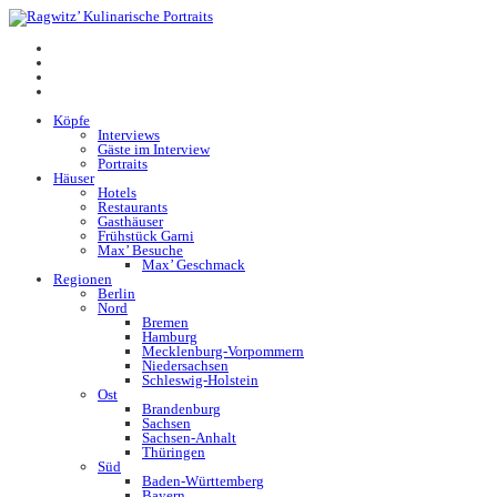
Köpfe
Interviews
Gäste im Interview
Portraits
Häuser
Hotels
Restaurants
Gasthäuser
Frühstück Garni
Max’ Besuche
Max’ Geschmack
Regionen
Berlin
Nord
Bremen
Hamburg
Mecklenburg-Vorpommern
Niedersachsen
Schleswig-Holstein
Ost
Brandenburg
Sachsen
Sachsen-Anhalt
Thüringen
Süd
Baden-Württemberg
Bayern