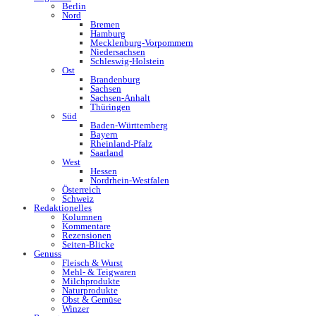
Berlin
Nord
Bremen
Hamburg
Mecklenburg-Vorpommern
Niedersachsen
Schleswig-Holstein
Ost
Brandenburg
Sachsen
Sachsen-Anhalt
Thüringen
Süd
Baden-Württemberg
Bayern
Rheinland-Pfalz
Saarland
West
Hessen
Nordrhein-Westfalen
Österreich
Schweiz
Redaktionelles
Kolumnen
Kommentare
Rezensionen
Seiten-Blicke
Genuss
Fleisch & Wurst
Mehl- & Teigwaren
Milchprodukte
Naturprodukte
Obst & Gemüse
Winzer