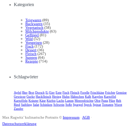
Kategorien
Teigwaren
(89)
Backwaren
(35)
Vegetarisch
(58)
Milchprodukte
(63)
Geflügel
(81)
Wild
(52)
Vorspeisen
(28)
Fisch
(172)
Dessert
(36)
Fleisch
(267)
Suppen
(64)
Rezepte
(714)
Schlagwörter
Apfel
Bier
Brot
Dorsch
Ei
Eier
Ente
Fisch
Fleisch
Forelle
Frischkäse
Früchte
Gemüse
Gewürze
Gurke
Hackfleisch
Hering
Huhn
Hähnchen
Kalb
Karpfen
Kartoffel
Kartoffeln
Kräuter
Käse
Kürbis
Lachs
Lamm
Meeresfrüchte
Obst
Pasta
Pilze
Reh
Rind
Saibling
Salat
Schinken
Schwein
Soße
Spargel
Speck
Spinat
Tomaten
Wurst
Zander
Max Ragwitz’ kulinarische Portraits ©
Impressum
·
AGB
·
Datenschutzerklärung