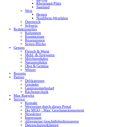
Rheinland-Pfalz
Saarland
West
Hessen
Nordrhein-Westfalen
Österreich
Schweiz
Redaktionelles
Kolumnen
Kommentare
Rezensionen
Seiten-Blicke
Genuss
Fleisch & Wurst
Mehl- & Teigwaren
Milchprodukte
Naturprodukte
Obst & Gemüse
Winzer
Rezepte
Partner
Delikatessen
Getränke
Gastronomiebedarf
Küchentechnik
Max Ragwitz
Service
Kontakt
Wegweiser durch dieses Portal
Der MGQ – Max’ Geschmacksquotient
Newsletter
Impressum
Allgemeine Geschäftsbedingungen
Datenschutzerklärung