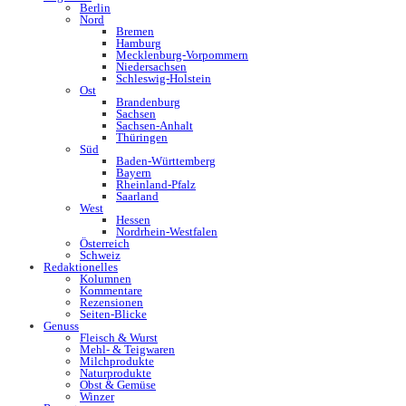
Berlin
Nord
Bremen
Hamburg
Mecklenburg-Vorpommern
Niedersachsen
Schleswig-Holstein
Ost
Brandenburg
Sachsen
Sachsen-Anhalt
Thüringen
Süd
Baden-Württemberg
Bayern
Rheinland-Pfalz
Saarland
West
Hessen
Nordrhein-Westfalen
Österreich
Schweiz
Redaktionelles
Kolumnen
Kommentare
Rezensionen
Seiten-Blicke
Genuss
Fleisch & Wurst
Mehl- & Teigwaren
Milchprodukte
Naturprodukte
Obst & Gemüse
Winzer