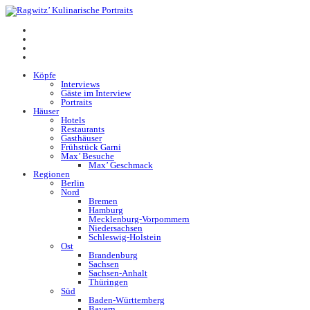
Köpfe
Interviews
Gäste im Interview
Portraits
Häuser
Hotels
Restaurants
Gasthäuser
Frühstück Garni
Max’ Besuche
Max’ Geschmack
Regionen
Berlin
Nord
Bremen
Hamburg
Mecklenburg-Vorpommern
Niedersachsen
Schleswig-Holstein
Ost
Brandenburg
Sachsen
Sachsen-Anhalt
Thüringen
Süd
Baden-Württemberg
Bayern