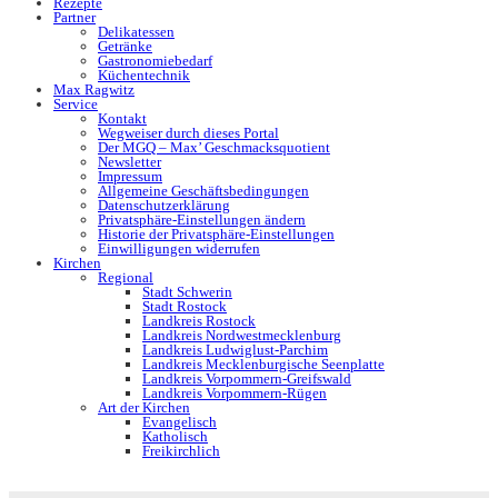
Rezepte
Partner
Delikatessen
Getränke
Gastronomiebedarf
Küchentechnik
Max Ragwitz
Service
Kontakt
Wegweiser durch dieses Portal
Der MGQ – Max’ Geschmacksquotient
Newsletter
Impressum
Allgemeine Geschäftsbedingungen
Datenschutzerklärung
Privatsphäre-Einstellungen ändern
Historie der Privatsphäre-Einstellungen
Einwilligungen widerrufen
Kirchen
Regional
Stadt Schwerin
Stadt Rostock
Landkreis Rostock
Landkreis Nordwestmecklenburg
Landkreis Ludwiglust-Parchim
Landkreis Mecklenburgische Seenplatte
Landkreis Vorpommern-Greifswald
Landkreis Vorpommern-Rügen
Art der Kirchen
Evangelisch
Katholisch
Freikirchlich