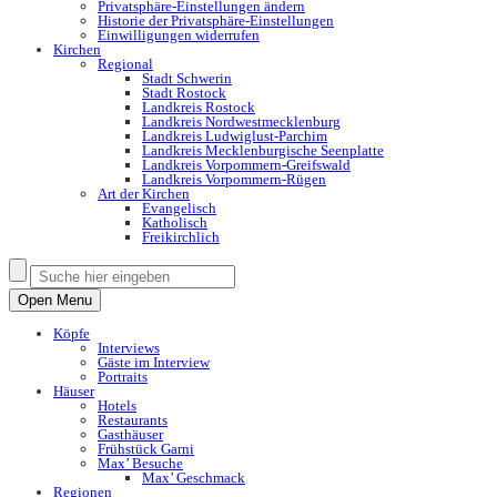
Privatsphäre-Einstellungen ändern
Historie der Privatsphäre-Einstellungen
Einwilligungen widerrufen
Kirchen
Regional
Stadt Schwerin
Stadt Rostock
Landkreis Rostock
Landkreis Nordwestmecklenburg
Landkreis Ludwiglust-Parchim
Landkreis Mecklenburgische Seenplatte
Landkreis Vorpommern-Greifswald
Landkreis Vorpommern-Rügen
Art der Kirchen
Evangelisch
Katholisch
Freikirchlich
Open Menu
Köpfe
Interviews
Gäste im Interview
Portraits
Häuser
Hotels
Restaurants
Gasthäuser
Frühstück Garni
Max’ Besuche
Max’ Geschmack
Regionen