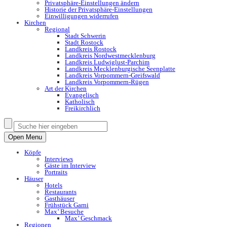
Privatsphäre-Einstellungen ändern
Historie der Privatsphäre-Einstellungen
Einwilligungen widerrufen
Kirchen
Regional
Stadt Schwerin
Stadt Rostock
Landkreis Rostock
Landkreis Nordwestmecklenburg
Landkreis Ludwiglust-Parchim
Landkreis Mecklenburgische Seenplatte
Landkreis Vorpommern-Greifswald
Landkreis Vorpommern-Rügen
Art der Kirchen
Evangelisch
Katholisch
Freikirchlich
Open Menu
Köpfe
Interviews
Gäste im Interview
Portraits
Häuser
Hotels
Restaurants
Gasthäuser
Frühstück Garni
Max’ Besuche
Max’ Geschmack
Regionen