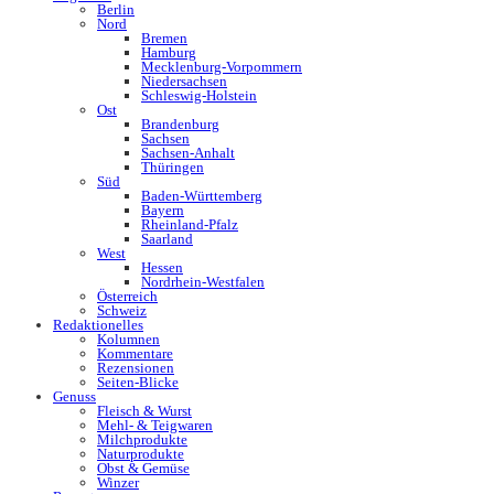
Berlin
Nord
Bremen
Hamburg
Mecklenburg-Vorpommern
Niedersachsen
Schleswig-Holstein
Ost
Brandenburg
Sachsen
Sachsen-Anhalt
Thüringen
Süd
Baden-Württemberg
Bayern
Rheinland-Pfalz
Saarland
West
Hessen
Nordrhein-Westfalen
Österreich
Schweiz
Redaktionelles
Kolumnen
Kommentare
Rezensionen
Seiten-Blicke
Genuss
Fleisch & Wurst
Mehl- & Teigwaren
Milchprodukte
Naturprodukte
Obst & Gemüse
Winzer