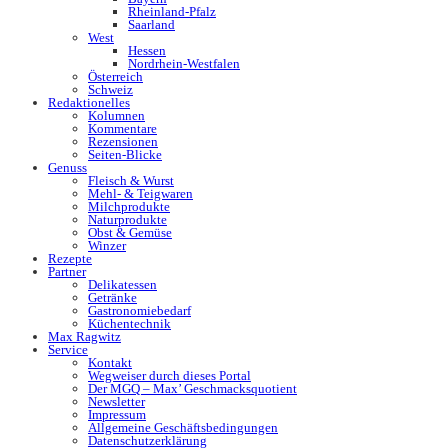
Rheinland-Pfalz
Saarland
West
Hessen
Nordrhein-Westfalen
Österreich
Schweiz
Redaktionelles
Kolumnen
Kommentare
Rezensionen
Seiten-Blicke
Genuss
Fleisch & Wurst
Mehl- & Teigwaren
Milchprodukte
Naturprodukte
Obst & Gemüse
Winzer
Rezepte
Partner
Delikatessen
Getränke
Gastronomiebedarf
Küchentechnik
Max Ragwitz
Service
Kontakt
Wegweiser durch dieses Portal
Der MGQ – Max’ Geschmacksquotient
Newsletter
Impressum
Allgemeine Geschäftsbedingungen
Datenschutzerklärung