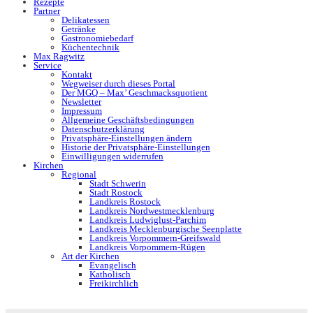
Rezepte
Partner
Delikatessen
Getränke
Gastronomiebedarf
Küchentechnik
Max Ragwitz
Service
Kontakt
Wegweiser durch dieses Portal
Der MGQ – Max’ Geschmacksquotient
Newsletter
Impressum
Allgemeine Geschäftsbedingungen
Datenschutzerklärung
Privatsphäre-Einstellungen ändern
Historie der Privatsphäre-Einstellungen
Einwilligungen widerrufen
Kirchen
Regional
Stadt Schwerin
Stadt Rostock
Landkreis Rostock
Landkreis Nordwestmecklenburg
Landkreis Ludwiglust-Parchim
Landkreis Mecklenburgische Seenplatte
Landkreis Vorpommern-Greifswald
Landkreis Vorpommern-Rügen
Art der Kirchen
Evangelisch
Katholisch
Freikirchlich