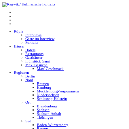
Köpfe
Interviews
Gäste im Interview
Portraits
Häuser
Hotels
Restaurants
Gasthäuser
Frühstück Garni
Max’ Besuche
Max’ Geschmack
Regionen
Berlin
Nord
Bremen
Hamburg
Mecklenburg-Vorpommern
Niedersachsen
Schleswig-Holstein
Ost
Brandenburg
Sachsen
Sachsen-Anhalt
Thüringen
Süd
Baden-Württemberg
Bayern