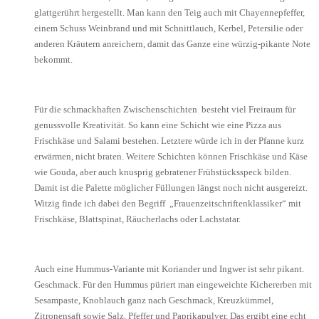
glattgerührt hergestellt. Man kann den Teig auch mit Chayennepfeffer,
einem Schuss Weinbrand und mit Schnittlauch, Kerbel, Petersilie oder
anderen Kräutern anreichern, damit das Ganze eine würzig-pikante Note
bekommt.
Für die schmackhaften Zwischenschichten besteht viel Freiraum für
genussvolle Kreativität. So kann eine Schicht wie eine Pizza aus
Frischkäse und Salami bestehen. Letztere würde ich in der Pfanne kurz
erwärmen, nicht braten. Weitere Schichten können Frischkäse und Käse
wie Gouda, aber auch knusprig gebratener Frühstücksspeck bilden.
Damit ist die Palette möglicher Füllungen längst noch nicht ausgereizt.
Witzig finde ich dabei den Begriff „Frauenzeitschriftenklassiker“ mit
Frischkäse, Blattspinat, Räucherlachs oder Lachstatar.
Auch eine Hummus-Variante mit Koriander und Ingwer ist sehr pikant.
Geschmack. Für den Hummus püriert man eingeweichte Kichererben mit
Sesampaste, Knoblauch ganz nach Geschmack, Kreuzkümmel,
Zitronensaft sowie Salz, Pfeffer und Paprikapulver. Das ergibt eine echt