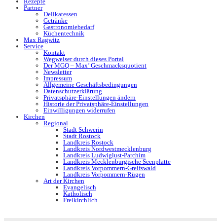
Rezepte
Partner
Delikatessen
Getränke
Gastronomiebedarf
Küchentechnik
Max Ragwitz
Service
Kontakt
Wegweiser durch dieses Portal
Der MGQ – Max’ Geschmacksquotient
Newsletter
Impressum
Allgemeine Geschäftsbedingungen
Datenschutzerklärung
Privatsphäre-Einstellungen ändern
Historie der Privatsphäre-Einstellungen
Einwilligungen widerrufen
Kirchen
Regional
Stadt Schwerin
Stadt Rostock
Landkreis Rostock
Landkreis Nordwestmecklenburg
Landkreis Ludwiglust-Parchim
Landkreis Mecklenburgische Seenplatte
Landkreis Vorpommern-Greifswald
Landkreis Vorpommern-Rügen
Art der Kirchen
Evangelisch
Katholisch
Freikirchlich