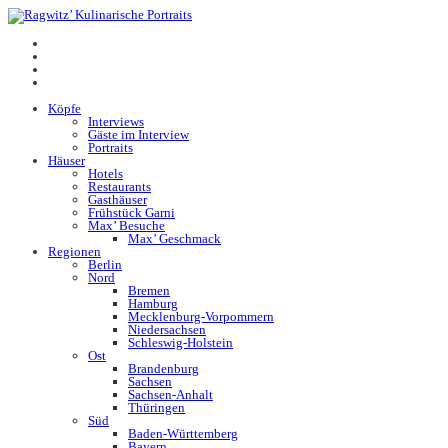
Köpfe
Interviews
Gäste im Interview
Portraits
Häuser
Hotels
Restaurants
Gasthäuser
Frühstück Garni
Max’ Besuche
Max’ Geschmack
Regionen
Berlin
Nord
Bremen
Hamburg
Mecklenburg-Vorpommern
Niedersachsen
Schleswig-Holstein
Ost
Brandenburg
Sachsen
Sachsen-Anhalt
Thüringen
Süd
Baden-Württemberg
Bayern