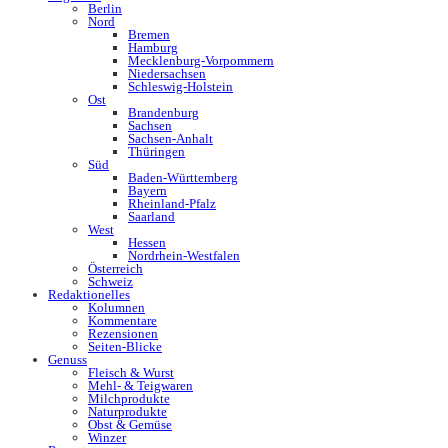
Berlin
Nord
Bremen
Hamburg
Mecklenburg-Vorpommern
Niedersachsen
Schleswig-Holstein
Ost
Brandenburg
Sachsen
Sachsen-Anhalt
Thüringen
Süd
Baden-Württemberg
Bayern
Rheinland-Pfalz
Saarland
West
Hessen
Nordrhein-Westfalen
Österreich
Schweiz
Redaktionelles
Kolumnen
Kommentare
Rezensionen
Seiten-Blicke
Genuss
Fleisch & Wurst
Mehl- & Teigwaren
Milchprodukte
Naturprodukte
Obst & Gemüse
Winzer