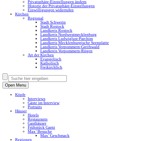
Privatsphäre-Einstellungen ändern
Historie der Privatsphäre-Einstellungen
Einwilligungen widerrufen
Kirchen
Regional
Stadt Schwerin
Stadt Rostock
Landkreis Rostock
Landkreis Nordwestmecklenburg
Landkreis Ludwiglust-Parchim
Landkreis Mecklenburgische Seenplatte
Landkreis Vorpommern-Greifswald
Landkreis Vorpommern-Rügen
Art der Kirchen
Evangelisch
Katholisch
Freikirchlich
Open Menu
Köpfe
Interviews
Gäste im Interview
Portraits
Häuser
Hotels
Restaurants
Gasthäuser
Frühstück Garni
Max’ Besuche
Max’ Geschmack
Regionen