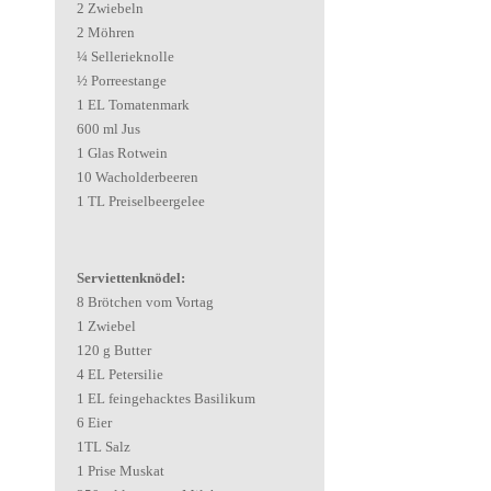
2 Zwiebeln
2 Möhren
¼ Sellerieknolle
½ Porreestange
1 EL Tomatenmark
600 ml Jus
1 Glas Rotwein
10 Wacholderbeeren
1 TL Preiselbeergelee
Serviettenknödel:
8 Brötchen vom Vortag
1 Zwiebel
120 g Butter
4 EL Petersilie
1 EL feingehacktes Basilikum
6 Eier
1TL Salz
1 Prise Muskat