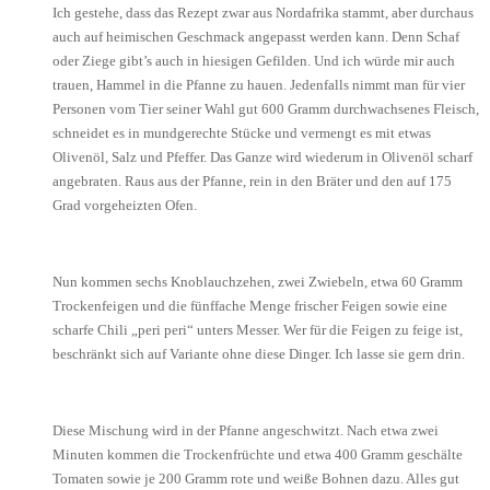
Ich gestehe, dass das Rezept zwar aus Nordafrika stammt, aber durchaus
auch auf heimischen Geschmack angepasst werden kann. Denn Schaf
oder Ziege gibt’s auch in hiesigen Gefilden. Und ich würde mir auch
trauen, Hammel in die Pfanne zu hauen. Jedenfalls nimmt man für vier
Personen vom Tier seiner Wahl gut 600 Gramm durchwachsenes Fleisch,
schneidet es in mundgerechte Stücke und vermengt es mit etwas
Olivenöl, Salz und Pfeffer. Das Ganze wird wiederum in Olivenöl scharf
angebraten. Raus aus der Pfanne, rein in den Bräter und den auf 175
Grad vorgeheizten Ofen.
Nun kommen sechs Knoblauchzehen, zwei Zwiebeln, etwa 60 Gramm
Trockenfeigen und die fünffache Menge frischer Feigen sowie eine
scharfe Chili „peri peri“ unters Messer. Wer für die Feigen zu feige ist,
beschränkt sich auf Variante ohne diese Dinger. Ich lasse sie gern drin.
Diese Mischung wird in der Pfanne angeschwitzt. Nach etwa zwei
Minuten kommen die Trockenfrüchte und etwa 400 Gramm geschälte
Tomaten sowie je 200 Gramm rote und weiße Bohnen dazu. Alles gut