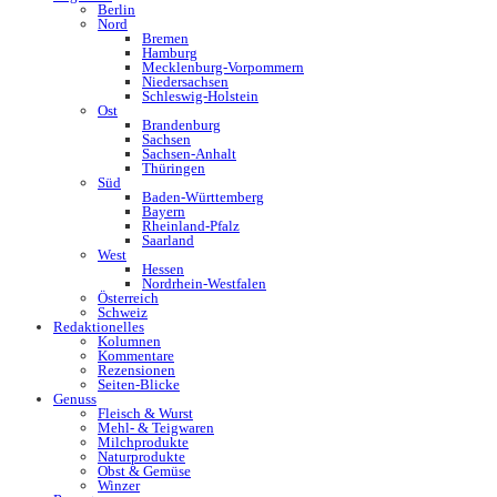
Berlin
Nord
Bremen
Hamburg
Mecklenburg-Vorpommern
Niedersachsen
Schleswig-Holstein
Ost
Brandenburg
Sachsen
Sachsen-Anhalt
Thüringen
Süd
Baden-Württemberg
Bayern
Rheinland-Pfalz
Saarland
West
Hessen
Nordrhein-Westfalen
Österreich
Schweiz
Redaktionelles
Kolumnen
Kommentare
Rezensionen
Seiten-Blicke
Genuss
Fleisch & Wurst
Mehl- & Teigwaren
Milchprodukte
Naturprodukte
Obst & Gemüse
Winzer