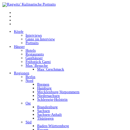
Köpfe
Interviews
Gäste im Interview
Portraits
Häuser
Hotels
Restaurants
Gasthäuser
Frühstück Garni
Max’ Besuche
Max’ Geschmack
Regionen
Berlin
Nord
Bremen
Hamburg
Mecklenburg-Vorpommern
Niedersachsen
Schleswig-Holstein
Ost
Brandenburg
Sachsen
Sachsen-Anhalt
Thüringen
Süd
Baden-Württemberg
Bayern