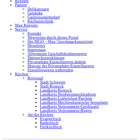
Rezepte
Partner
Delikatessen
Getränke
Gastronomiebedarf
Küchentechnik
Max Ragwitz
Service
Kontakt
Wegweiser durch dieses Portal
Der MGQ – Max’ Geschmacksquotient
Newsletter
Impressum
Allgemeine Geschäftsbedingungen
Datenschutzerklärung
Privatsphäre-Einstellungen ändern
Historie der Privatsphäre-Einstellungen
Einwilligungen widerrufen
Kirchen
Regional
Stadt Schwerin
Stadt Rostock
Landkreis Rostock
Landkreis Nordwestmecklenburg
Landkreis Ludwiglust-Parchim
Landkreis Mecklenburgische Seenplatte
Landkreis Vorpommern-Greifswald
Landkreis Vorpommern-Rügen
Art der Kirchen
Evangelisch
Katholisch
Freikirchlich