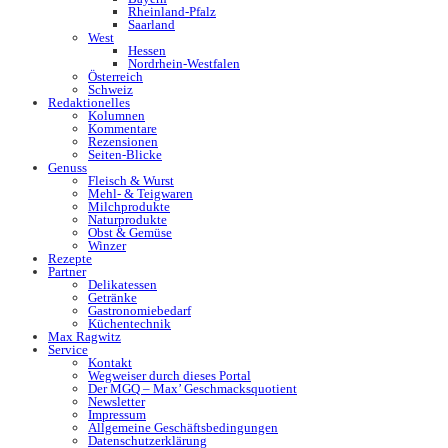
Rheinland-Pfalz
Saarland
West
Hessen
Nordrhein-Westfalen
Österreich
Schweiz
Redaktionelles
Kolumnen
Kommentare
Rezensionen
Seiten-Blicke
Genuss
Fleisch & Wurst
Mehl- & Teigwaren
Milchprodukte
Naturprodukte
Obst & Gemüse
Winzer
Rezepte
Partner
Delikatessen
Getränke
Gastronomiebedarf
Küchentechnik
Max Ragwitz
Service
Kontakt
Wegweiser durch dieses Portal
Der MGQ – Max’ Geschmacksquotient
Newsletter
Impressum
Allgemeine Geschäftsbedingungen
Datenschutzerklärung