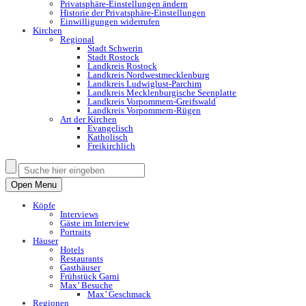
Privatsphäre-Einstellungen ändern
Historie der Privatsphäre-Einstellungen
Einwilligungen widerrufen
Kirchen
Regional
Stadt Schwerin
Stadt Rostock
Landkreis Rostock
Landkreis Nordwestmecklenburg
Landkreis Ludwiglust-Parchim
Landkreis Mecklenburgische Seenplatte
Landkreis Vorpommern-Greifswald
Landkreis Vorpommern-Rügen
Art der Kirchen
Evangelisch
Katholisch
Freikirchlich
Open Menu
Köpfe
Interviews
Gäste im Interview
Portraits
Häuser
Hotels
Restaurants
Gasthäuser
Frühstück Garni
Max’ Besuche
Max’ Geschmack
Regionen