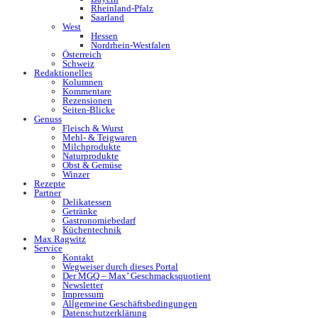
Rheinland-Pfalz
Saarland
West
Hessen
Nordrhein-Westfalen
Österreich
Schweiz
Redaktionelles
Kolumnen
Kommentare
Rezensionen
Seiten-Blicke
Genuss
Fleisch & Wurst
Mehl- & Teigwaren
Milchprodukte
Naturprodukte
Obst & Gemüse
Winzer
Rezepte
Partner
Delikatessen
Getränke
Gastronomiebedarf
Küchentechnik
Max Ragwitz
Service
Kontakt
Wegweiser durch dieses Portal
Der MGQ – Max’ Geschmacksquotient
Newsletter
Impressum
Allgemeine Geschäftsbedingungen
Datenschutzerklärung