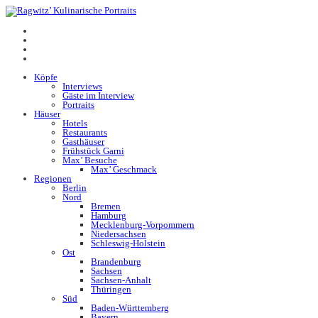
Köpfe
Interviews
Gäste im Interview
Portraits
Häuser
Hotels
Restaurants
Gasthäuser
Frühstück Garni
Max’ Besuche
Max’ Geschmack
Regionen
Berlin
Nord
Bremen
Hamburg
Mecklenburg-Vorpommern
Niedersachsen
Schleswig-Holstein
Ost
Brandenburg
Sachsen
Sachsen-Anhalt
Thüringen
Süd
Baden-Württemberg
Bayern