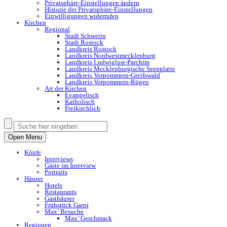
Privatsphäre-Einstellungen ändern
Historie der Privatsphäre-Einstellungen
Einwilligungen widerrufen
Kirchen
Regional
Stadt Schwerin
Stadt Rostock
Landkreis Rostock
Landkreis Nordwestmecklenburg
Landkreis Ludwiglust-Parchim
Landkreis Mecklenburgische Seenplatte
Landkreis Vorpommern-Greifswald
Landkreis Vorpommern-Rügen
Art der Kirchen
Evangelisch
Katholisch
Freikirchlich
Open Menu
Köpfe
Interviews
Gäste im Interview
Portraits
Häuser
Hotels
Restaurants
Gasthäuser
Frühstück Garni
Max’ Besuche
Max’ Geschmack
Regionen