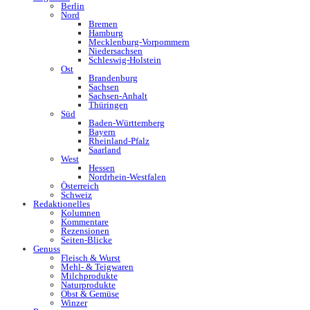
Berlin
Nord
Bremen
Hamburg
Mecklenburg-Vorpommern
Niedersachsen
Schleswig-Holstein
Ost
Brandenburg
Sachsen
Sachsen-Anhalt
Thüringen
Süd
Baden-Württemberg
Bayern
Rheinland-Pfalz
Saarland
West
Hessen
Nordrhein-Westfalen
Österreich
Schweiz
Redaktionelles
Kolumnen
Kommentare
Rezensionen
Seiten-Blicke
Genuss
Fleisch & Wurst
Mehl- & Teigwaren
Milchprodukte
Naturprodukte
Obst & Gemüse
Winzer