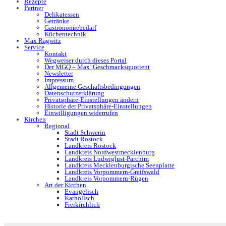
Rezepte
Partner
Delikatessen
Getränke
Gastronomiebedarf
Küchentechnik
Max Ragwitz
Service
Kontakt
Wegweiser durch dieses Portal
Der MGQ – Max’ Geschmacksquotient
Newsletter
Impressum
Allgemeine Geschäftsbedingungen
Datenschutzerklärung
Privatsphäre-Einstellungen ändern
Historie der Privatsphäre-Einstellungen
Einwilligungen widerrufen
Kirchen
Regional
Stadt Schwerin
Stadt Rostock
Landkreis Rostock
Landkreis Nordwestmecklenburg
Landkreis Ludwiglust-Parchim
Landkreis Mecklenburgische Seenplatte
Landkreis Vorpommern-Greifswald
Landkreis Vorpommern-Rügen
Art der Kirchen
Evangelisch
Katholisch
Freikirchlich