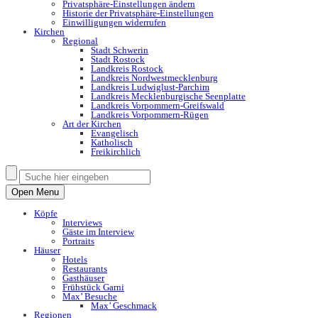
Privatsphäre-Einstellungen ändern
Historie der Privatsphäre-Einstellungen
Einwilligungen widerrufen
Kirchen
Regional
Stadt Schwerin
Stadt Rostock
Landkreis Rostock
Landkreis Nordwestmecklenburg
Landkreis Ludwiglust-Parchim
Landkreis Mecklenburgische Seenplatte
Landkreis Vorpommern-Greifswald
Landkreis Vorpommern-Rügen
Art der Kirchen
Evangelisch
Katholisch
Freikirchlich
Open Menu
Köpfe
Interviews
Gäste im Interview
Portraits
Häuser
Hotels
Restaurants
Gasthäuser
Frühstück Garni
Max’ Besuche
Max’ Geschmack
Regionen