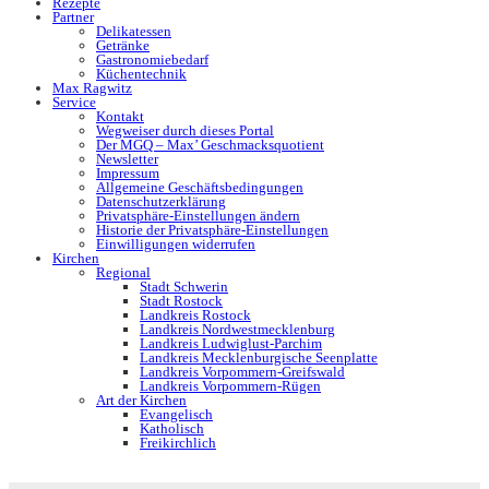
Rezepte
Partner
Delikatessen
Getränke
Gastronomiebedarf
Küchentechnik
Max Ragwitz
Service
Kontakt
Wegweiser durch dieses Portal
Der MGQ – Max’ Geschmacksquotient
Newsletter
Impressum
Allgemeine Geschäftsbedingungen
Datenschutzerklärung
Privatsphäre-Einstellungen ändern
Historie der Privatsphäre-Einstellungen
Einwilligungen widerrufen
Kirchen
Regional
Stadt Schwerin
Stadt Rostock
Landkreis Rostock
Landkreis Nordwestmecklenburg
Landkreis Ludwiglust-Parchim
Landkreis Mecklenburgische Seenplatte
Landkreis Vorpommern-Greifswald
Landkreis Vorpommern-Rügen
Art der Kirchen
Evangelisch
Katholisch
Freikirchlich