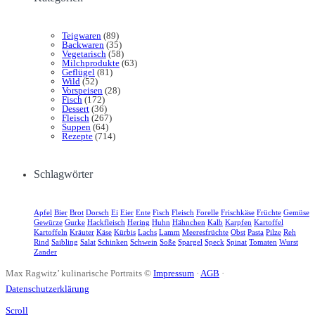
Teigwaren
(89)
Backwaren
(35)
Vegetarisch
(58)
Milchprodukte
(63)
Geflügel
(81)
Wild
(52)
Vorspeisen
(28)
Fisch
(172)
Dessert
(36)
Fleisch
(267)
Suppen
(64)
Rezepte
(714)
Schlagwörter
Apfel
Bier
Brot
Dorsch
Ei
Eier
Ente
Fisch
Fleisch
Forelle
Frischkäse
Früchte
Gemüse
Gewürze
Gurke
Hackfleisch
Hering
Huhn
Hähnchen
Kalb
Karpfen
Kartoffel
Kartoffeln
Kräuter
Käse
Kürbis
Lachs
Lamm
Meeresfrüchte
Obst
Pasta
Pilze
Reh
Rind
Saibling
Salat
Schinken
Schwein
Soße
Spargel
Speck
Spinat
Tomaten
Wurst
Zander
Max Ragwitz’ kulinarische Portraits ©
Impressum
·
AGB
·
Datenschutzerklärung
Scroll