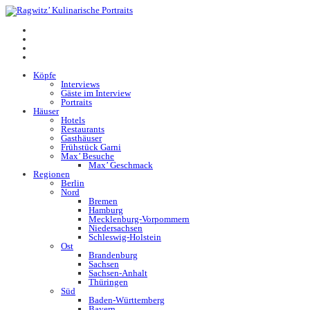
Köpfe
Interviews
Gäste im Interview
Portraits
Häuser
Hotels
Restaurants
Gasthäuser
Frühstück Garni
Max’ Besuche
Max’ Geschmack
Regionen
Berlin
Nord
Bremen
Hamburg
Mecklenburg-Vorpommern
Niedersachsen
Schleswig-Holstein
Ost
Brandenburg
Sachsen
Sachsen-Anhalt
Thüringen
Süd
Baden-Württemberg
Bayern