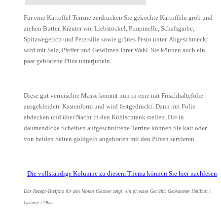
Für eine Kartoffel-Terrine zerdrücken Sie gekochte Kartoffeln grob und
ziehen Butter, Kräuter wie Liebstöckel, Pimpinelle, Schafsgarbe,
Spitzwegerich und Petersilie sowie grünes Pesto unter. Abgeschmeckt
wird mit Salz, Pfeffer und Gewürzen Ihrer Wahl. Sie können auch ein
paar gebratene Pilze unterjubeln.
Diese gut vermischte Masse kommt nun in eine mit Frischhaltefolie
ausgekleidete Kastenform und wird festgedrückt. Dann mit Folie
abdecken und über Nacht in den Kühlschrank stellen. Die in
daumendicke Scheiben aufgeschnittene Terrine können Sie kalt oder
von beiden Seiten goldgelb angebraten mit den Pilzen servieren.
Die vollständige Kolumne zu diesem Thema können Sie hier nachlesen
Das Rezept-Titelfoto für den Monat Oktober zeigt ein privates Gericht: Gebratener Heilbutt /
Gemüse / Obst