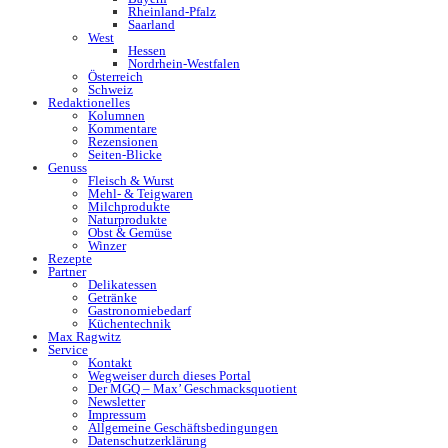
Rheinland-Pfalz
Saarland
West
Hessen
Nordrhein-Westfalen
Österreich
Schweiz
Redaktionelles
Kolumnen
Kommentare
Rezensionen
Seiten-Blicke
Genuss
Fleisch & Wurst
Mehl- & Teigwaren
Milchprodukte
Naturprodukte
Obst & Gemüse
Winzer
Rezepte
Partner
Delikatessen
Getränke
Gastronomiebedarf
Küchentechnik
Max Ragwitz
Service
Kontakt
Wegweiser durch dieses Portal
Der MGQ – Max’ Geschmacksquotient
Newsletter
Impressum
Allgemeine Geschäftsbedingungen
Datenschutzerklärung