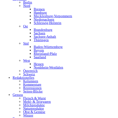
Berlin
Nord
Bremen
Hamburg
Mecklenburg-Vorpommern
Niedersachsen
Schleswig-Holstein
Ost
Brandenburg
Sachsen
Sachsen-Anhalt
Thüringen
Süd
Baden-Württemberg
Bayern
Rheinland-Pfalz
Saarland
West
Hessen
Nordrhein-Westfalen
Österreich
Schweiz
Redaktionelles
Kolumnen
Kommentare
Rezensionen
Seiten-Blicke
Genuss
Fleisch & Wurst
Mehl- & Teigwaren
Milchprodukte
Naturprodukte
Obst & Gemüse
Winzer