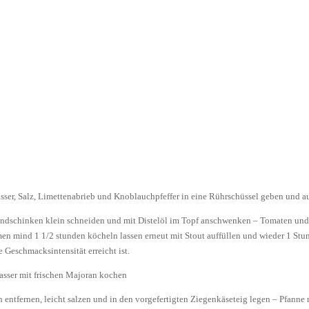
sser, Salz, Limettenabrieb und Knoblauchpfeffer in eine Rührschüssel geben und a
andschinken klein schneiden und mit Distelöl im Topf anschwenken – Tomaten und 
 mind 1 1/2 stunden köcheln lassen erneut mit Stout auffüllen und wieder 1 Stun
Geschmacksintensität erreicht ist.
asser mit frischen Majoran kochen
 entfernen, leicht salzen und in den vorgefertigten Ziegenkäseteig legen – Pfanne