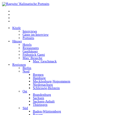
Köpfe
Interviews
Gäste im Interview
Portraits
Häuser
Hotels
Restaurants
Gasthäuser
Frühstück Garni
Max’ Besuche
Max’ Geschmack
Regionen
Berlin
Nord
Bremen
Hamburg
Mecklenburg-Vorpommern
Niedersachsen
Schleswig-Holstein
Ost
Brandenburg
Sachsen
Sachsen-Anhalt
Thüringen
Süd
Baden-Württemberg
Bayern