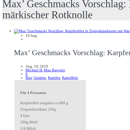
Max’ Geschmacks Vorschlag: K
märkischer Rotknolle
19
Aug.
Max’ Geschmacks Vorschlag: Karpfenf
Aug. 19, 2019
Michael H. Max Ragwitz
0
Bier
,
Gemüse
,
Karpfen
,
Kartoffeln
Für 4 Personen:
Karpfenfilet entgrätet ca 800 g
Ziegenfrischkäse 250g
4 Eier
200g Mehl
1/8 Milch