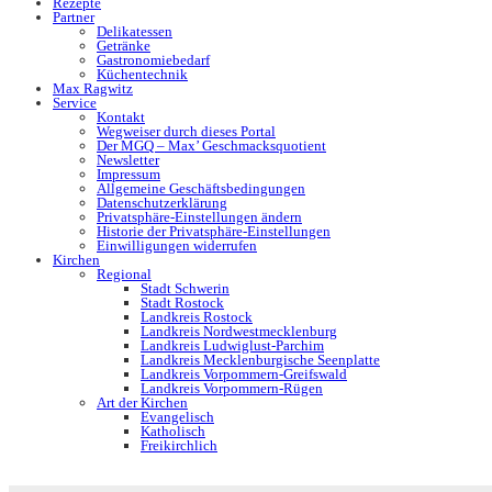
Rezepte
Partner
Delikatessen
Getränke
Gastronomiebedarf
Küchentechnik
Max Ragwitz
Service
Kontakt
Wegweiser durch dieses Portal
Der MGQ – Max’ Geschmacksquotient
Newsletter
Impressum
Allgemeine Geschäftsbedingungen
Datenschutzerklärung
Privatsphäre-Einstellungen ändern
Historie der Privatsphäre-Einstellungen
Einwilligungen widerrufen
Kirchen
Regional
Stadt Schwerin
Stadt Rostock
Landkreis Rostock
Landkreis Nordwestmecklenburg
Landkreis Ludwiglust-Parchim
Landkreis Mecklenburgische Seenplatte
Landkreis Vorpommern-Greifswald
Landkreis Vorpommern-Rügen
Art der Kirchen
Evangelisch
Katholisch
Freikirchlich