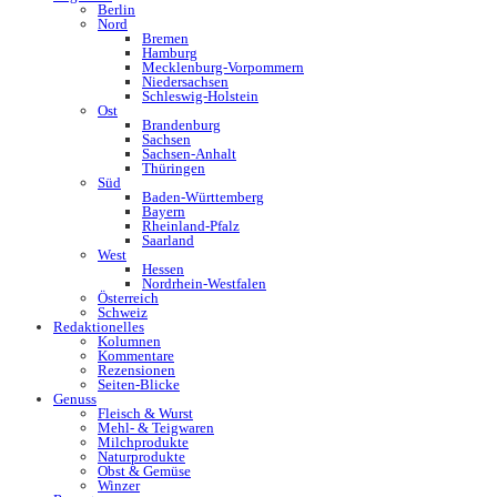
Berlin
Nord
Bremen
Hamburg
Mecklenburg-Vorpommern
Niedersachsen
Schleswig-Holstein
Ost
Brandenburg
Sachsen
Sachsen-Anhalt
Thüringen
Süd
Baden-Württemberg
Bayern
Rheinland-Pfalz
Saarland
West
Hessen
Nordrhein-Westfalen
Österreich
Schweiz
Redaktionelles
Kolumnen
Kommentare
Rezensionen
Seiten-Blicke
Genuss
Fleisch & Wurst
Mehl- & Teigwaren
Milchprodukte
Naturprodukte
Obst & Gemüse
Winzer