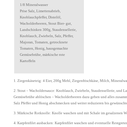
1/8 Mineralwasser
Prise Salz, Limettenabrieb,
Knoblauchpfeffer, Distelöl,
Wacholderbeeren, Stout Bier- gut,
Landschinken 300g, Staudensellerie,
Knoblauch, Zwiebeln, Salz, Pfeffer,
Majoran, Tomaten, getrocknete
Tomaten, Honig, hausgemachte
Gemüsebrühe, märkische rote
Kartoffeln
1. Ziegenkäseteig: 4 Eier, 200g Mehl, Ziegenfrischkäse, Milch, Mineralwa
2. Stout – Wacholdersauce: Knoblauch, Zwiebeln, Staudensellerie, und L
Gemüsebrühe ablöschen – Wacholderbeeren dazu geben und alles zusammen
Salz Pfeffer und Honig abschmecken und weiter reduzieren bis gewünschte 
3. Märkische Rotknolle: Knolle waschen und mit Schale im gesalzenen W
4. Karpfenfilet ausbacken: Karpfenfilet waschen und eventuelle Restgreten