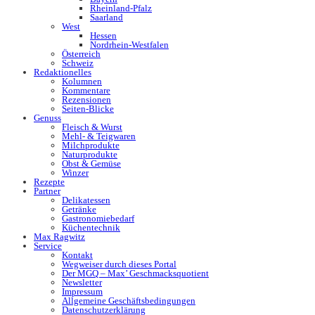
Rheinland-Pfalz
Saarland
West
Hessen
Nordrhein-Westfalen
Österreich
Schweiz
Redaktionelles
Kolumnen
Kommentare
Rezensionen
Seiten-Blicke
Genuss
Fleisch & Wurst
Mehl- & Teigwaren
Milchprodukte
Naturprodukte
Obst & Gemüse
Winzer
Rezepte
Partner
Delikatessen
Getränke
Gastronomiebedarf
Küchentechnik
Max Ragwitz
Service
Kontakt
Wegweiser durch dieses Portal
Der MGQ – Max’ Geschmacksquotient
Newsletter
Impressum
Allgemeine Geschäftsbedingungen
Datenschutzerklärung