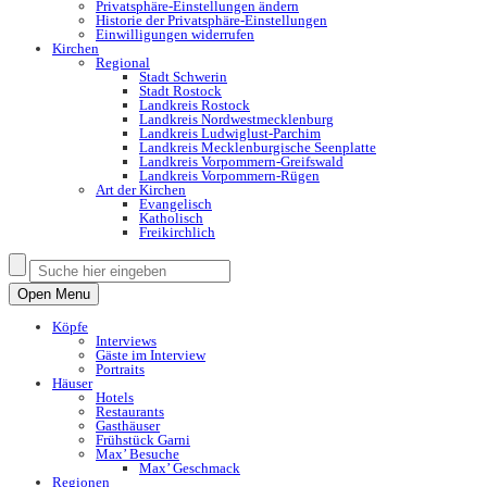
Privatsphäre-Einstellungen ändern
Historie der Privatsphäre-Einstellungen
Einwilligungen widerrufen
Kirchen
Regional
Stadt Schwerin
Stadt Rostock
Landkreis Rostock
Landkreis Nordwestmecklenburg
Landkreis Ludwiglust-Parchim
Landkreis Mecklenburgische Seenplatte
Landkreis Vorpommern-Greifswald
Landkreis Vorpommern-Rügen
Art der Kirchen
Evangelisch
Katholisch
Freikirchlich
Open Menu
Köpfe
Interviews
Gäste im Interview
Portraits
Häuser
Hotels
Restaurants
Gasthäuser
Frühstück Garni
Max’ Besuche
Max’ Geschmack
Regionen