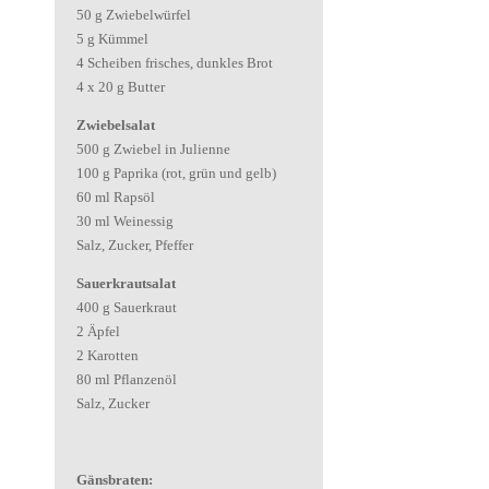
50 g Zwiebelwürfel
5 g Kümmel
4 Scheiben frisches, dunkles Brot
4 x 20 g Butter
Zwiebelsalat
500 g Zwiebel in Julienne
100 g Paprika (rot, grün und gelb)
60 ml Rapsöl
30 ml Weinessig
Salz, Zucker, Pfeffer
Sauerkrautsalat
400 g Sauerkraut
2 Äpfel
2 Karotten
80 ml Pflanzenöl
Salz, Zucker
Gänsbraten: