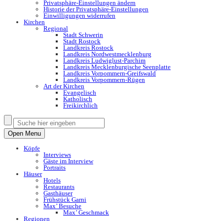
Privatsphäre-Einstellungen ändern
Historie der Privatsphäre-Einstellungen
Einwilligungen widerrufen
Kirchen
Regional
Stadt Schwerin
Stadt Rostock
Landkreis Rostock
Landkreis Nordwestmecklenburg
Landkreis Ludwiglust-Parchim
Landkreis Mecklenburgische Seenplatte
Landkreis Vorpommern-Greifswald
Landkreis Vorpommern-Rügen
Art der Kirchen
Evangelisch
Katholisch
Freikirchlich
Open Menu
Köpfe
Interviews
Gäste im Interview
Portraits
Häuser
Hotels
Restaurants
Gasthäuser
Frühstück Garni
Max’ Besuche
Max’ Geschmack
Regionen