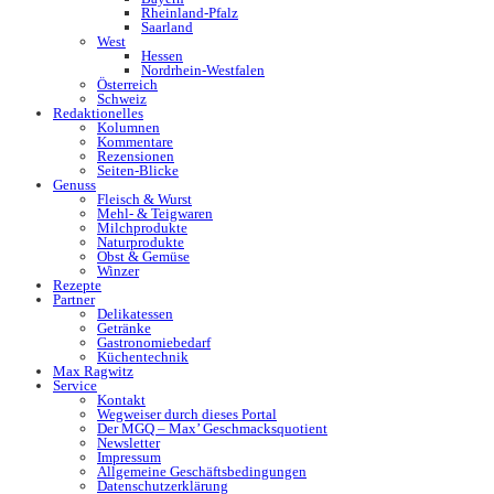
Rheinland-Pfalz
Saarland
West
Hessen
Nordrhein-Westfalen
Österreich
Schweiz
Redaktionelles
Kolumnen
Kommentare
Rezensionen
Seiten-Blicke
Genuss
Fleisch & Wurst
Mehl- & Teigwaren
Milchprodukte
Naturprodukte
Obst & Gemüse
Winzer
Rezepte
Partner
Delikatessen
Getränke
Gastronomiebedarf
Küchentechnik
Max Ragwitz
Service
Kontakt
Wegweiser durch dieses Portal
Der MGQ – Max’ Geschmacksquotient
Newsletter
Impressum
Allgemeine Geschäftsbedingungen
Datenschutzerklärung