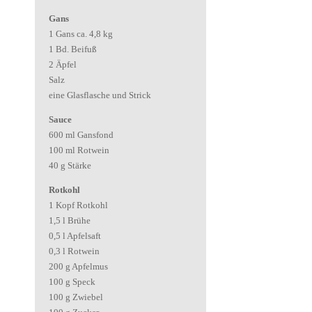
Gans
1 Gans ca. 4,8 kg
1 Bd. Beifuß
2 Äpfel
Salz
eine Glasflasche und Strick
Sauce
600 ml Gansfond
100 ml Rotwein
40 g Stärke
Rotkohl
1 Kopf Rotkohl
1,5 l Brühe
0,5 l Apfelsaft
0,3 l Rotwein
200 g Apfelmus
100 g Speck
100 g Zwiebel