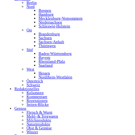
Berlin
Nord
Bremen
Hamburg
Mecklenburg-Vorpommern
Niedersachsen
Schleswig-Holstein
Ost
Brandenburg
Sachsen
Sachsen-Anhalt
Thüringen
Süd
Baden-Württemberg
Bayern
Rheinland-Pfalz
Saarland
West
Hessen
Nordrhein-Westfalen
Österreich
Schweiz
Redaktionelles
Kolumnen
Kommentare
Rezensionen
Seiten-Blicke
Genuss
Fleisch & Wurst
Mehl- & Teigwaren
Milchprodukte
Naturprodukte
Obst & Gemüse
Winzer