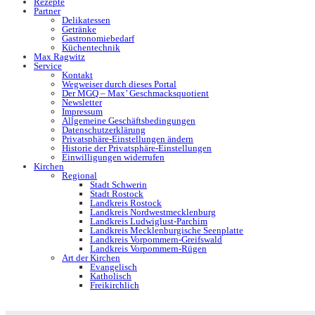
Rezepte
Partner
Delikatessen
Getränke
Gastronomiebedarf
Küchentechnik
Max Ragwitz
Service
Kontakt
Wegweiser durch dieses Portal
Der MGQ – Max’ Geschmacksquotient
Newsletter
Impressum
Allgemeine Geschäftsbedingungen
Datenschutzerklärung
Privatsphäre-Einstellungen ändern
Historie der Privatsphäre-Einstellungen
Einwilligungen widerrufen
Kirchen
Regional
Stadt Schwerin
Stadt Rostock
Landkreis Rostock
Landkreis Nordwestmecklenburg
Landkreis Ludwiglust-Parchim
Landkreis Mecklenburgische Seenplatte
Landkreis Vorpommern-Greifswald
Landkreis Vorpommern-Rügen
Art der Kirchen
Evangelisch
Katholisch
Freikirchlich