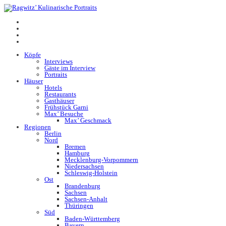
Köpfe
Interviews
Gäste im Interview
Portraits
Häuser
Hotels
Restaurants
Gasthäuser
Frühstück Garni
Max’ Besuche
Max’ Geschmack
Regionen
Berlin
Nord
Bremen
Hamburg
Mecklenburg-Vorpommern
Niedersachsen
Schleswig-Holstein
Ost
Brandenburg
Sachsen
Sachsen-Anhalt
Thüringen
Süd
Baden-Württemberg
Bayern