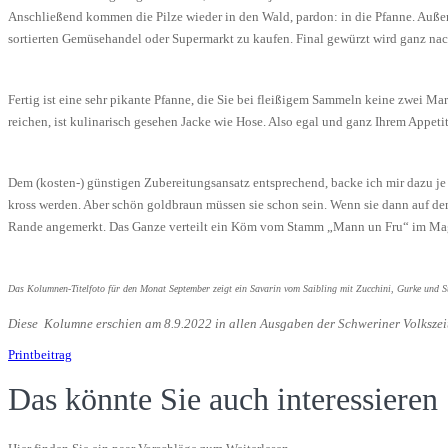
Anschließend kommen die Pilze wieder in den Wald, pardon: in die Pfanne. Auße
sortierten Gemüsehandel oder Supermarkt zu kaufen. Final gewürzt wird ganz nac
Fertig ist eine sehr pikante Pfanne, die Sie bei fleißigem Sammeln keine zwei Ma
reichen, ist kulinarisch gesehen Jacke wie Hose. Also egal und ganz Ihrem Appeti
Dem (kosten-) günstigen Zubereitungsansatz entsprechend, backe ich mir dazu je e
kross werden. Aber schön goldbraun müssen sie schon sein. Wenn sie dann auf dem
Rande angemerkt. Das Ganze verteilt ein Köm vom Stamm „Mann un Fru“ im Magen
Das Kolumnen-Titelfoto für den Monat September zeigt ein Savarin vom Saibling mit Zucchini, Gurke und 
Diese Kolumne erschien am 8.9.2022 in allen Ausgaben der Schweriner Volksze
Printbeitrag
Das könnte Sie auch interessieren