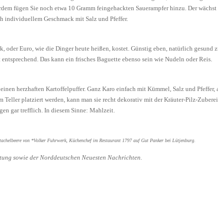
rdem fügen Sie noch etwa 10 Gramm feingehackten Sauerampfer hinzu. Der wächst i
h individuellem Geschmack mit Salz und Pfeffer.
rk, oder Euro, wie die Dinger heute heißen, kostet. Günstig eben, natürlich gesun
t entsprechend. Das kann ein frisches Baguette ebenso sein wie Nudeln oder Reis.
inen herzhaften Kartoffelpuffer. Ganz Karo einfach mit Kümmel, Salz und Pfeffer, a
 Teller platziert werden, kann man sie recht dekorativ mit der Kräuter-Pilz-Zubere
 gar trefflich. In diesem Sinne: Mahlzeit.
Stachelbeere von *Volker Fuhrwerk, Küchenchef im Restaurant 1797 auf Gut Panker bei Lütjenburg.
itung sowie der Norddeutschen Neuesten Nachrichten.