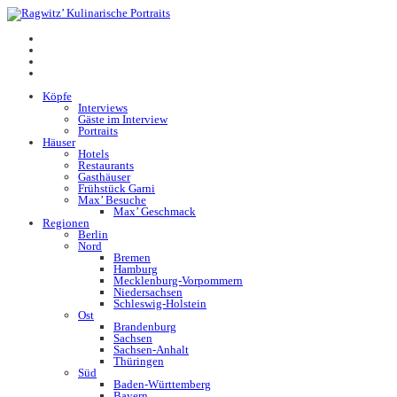
Köpfe
Interviews
Gäste im Interview
Portraits
Häuser
Hotels
Restaurants
Gasthäuser
Frühstück Garni
Max’ Besuche
Max’ Geschmack
Regionen
Berlin
Nord
Bremen
Hamburg
Mecklenburg-Vorpommern
Niedersachsen
Schleswig-Holstein
Ost
Brandenburg
Sachsen
Sachsen-Anhalt
Thüringen
Süd
Baden-Württemberg
Bayern