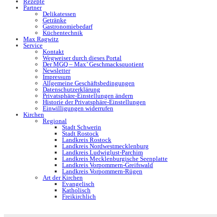
Rezepte
Partner
Delikatessen
Getränke
Gastronomiebedarf
Küchentechnik
Max Ragwitz
Service
Kontakt
Wegweiser durch dieses Portal
Der MGQ – Max’ Geschmacksquotient
Newsletter
Impressum
Allgemeine Geschäftsbedingungen
Datenschutzerklärung
Privatsphäre-Einstellungen ändern
Historie der Privatsphäre-Einstellungen
Einwilligungen widerrufen
Kirchen
Regional
Stadt Schwerin
Stadt Rostock
Landkreis Rostock
Landkreis Nordwestmecklenburg
Landkreis Ludwiglust-Parchim
Landkreis Mecklenburgische Seenplatte
Landkreis Vorpommern-Greifswald
Landkreis Vorpommern-Rügen
Art der Kirchen
Evangelisch
Katholisch
Freikirchlich