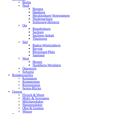
Berlin
Nord
Bremen
Hamburg
Mecklenburg-Vorpommern
Niedersachsen
Schleswig-Holstein
Ost
Brandenburg
Sachsen
Sachsen-Anhalt
Thüringen
Süd
Baden-Württemberg
Bayern
Rheinland-Pfalz
Saarland
West
Hessen
Nordrhein-Westfalen
Österreich
Schweiz
Redaktionelles
Kolumnen
Kommentare
Rezensionen
Seiten-Blicke
Genuss
Fleisch & Wurst
Mehl- & Teigwaren
Milchprodukte
Naturprodukte
Obst & Gemüse
Winzer