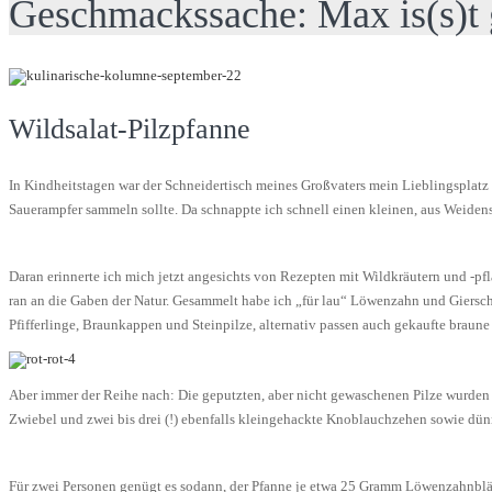
Geschmackssache: Max is(s)t
Wildsalat-Pilzpfanne
In Kindheitstagen war der Schneidertisch meines Großvaters mein Lieblingsplat
Sauerampfer sammeln sollte. Da schnappte ich schnell einen kleinen, aus Weiden
Daran erinnerte ich mich jetzt angesichts von Rezepten mit Wildkräutern und -pfl
ran an die Gaben der Natur. Gesammelt habe ich „für lau“ Löwenzahn und Giersch. 
Pfifferlinge, Braunkappen und Steinpilze, alternativ passen auch gekaufte braun
Aber immer der Reihe nach: Die geputzten, aber nicht gewaschenen Pilze wurden i
Zwiebel und zwei bis drei (!) ebenfalls kleingehackte Knoblauchzehen sowie dün
Für zwei Personen genügt es sodann, der Pfanne je etwa 25 Gramm Löwenzahnblätt