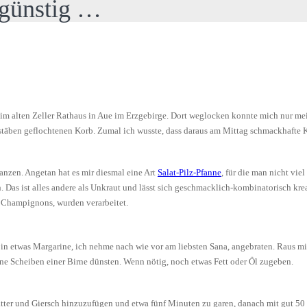
 günstig …
z im alten Zeller Rathaus in Aue im Erzgebirge. Dort weglocken konnte mich nur 
stäben geflochtenen Korb. Zumal ich wusste, dass daraus am Mittag schmackhafte K
anzen. Angetan hat es mir diesmal eine Art
Salat-Pilz-Pfanne
, für die man nicht vi
Das ist alles andere als Unkraut und lässt sich geschmacklich-kombinatorisch kreat
e Champignons, wurden verarbeitet.
n etwas Margarine, ich nehme nach wie vor am liebsten Sana, angebraten. Raus mit
ne Scheiben einer Birne dünsten. Wenn nötig, noch etwas Fett oder Öl zugeben.
er und Giersch hinzuzufügen und etwa fünf Minuten zu garen, danach mit gut 50 M