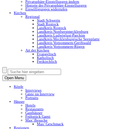
Privatsphäre-Einstellungen ändern
Historie der Privatsphäre-Einstellungen
Einwilligungen widerrufen
Kirchen
Regional
Stadt Schwerin
Stadt Rostock
Landkreis Rostock
Landkreis Nordwestmecklenburg
Landkreis Ludwiglust-Parchim
Landkreis Mecklenburgische Seenplatte
Landkreis Vorpommern-Greifswald
Landkreis Vorpommern-Rügen
Art der Kirchen
Evangelisch
Katholisch
Freikirchlich
Open Menu
Köpfe
Interviews
Gäste im Interview
Portraits
Häuser
Hotels
Restaurants
Gasthäuser
Frühstück Garni
Max’ Besuche
Max’ Geschmack
Regionen