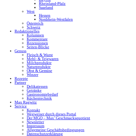
Rheinland-Pfalz
Saarland
West
Hessen
Nordrhein-Westfalen
Österreich
Schweiz
Redaktionelles
Kolumnen
Kommentare
Rezensionen
Seiten-Blicke
Genuss
Fleisch & Wurst
Mehl- & Teigwaren
Milchprodukte
Naturprodukte
Obst & Gemüse
Winzer
Rezepte
Partner
Delikatessen
Getränke
Gastronomiebedarf
Küchentechnik
Max Ragwitz
Service
Kontakt
Wegweiser durch dieses Portal
Der MGQ – Max’ Geschmacksquotient
Newsletter
Impressum
Allgemeine Geschäftsbedingungen
Datenschutzerklärung