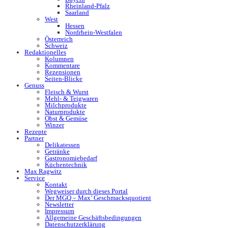
Rheinland-Pfalz
Saarland
West
Hessen
Nordrhein-Westfalen
Österreich
Schweiz
Redaktionelles
Kolumnen
Kommentare
Rezensionen
Seiten-Blicke
Genuss
Fleisch & Wurst
Mehl- & Teigwaren
Milchprodukte
Naturprodukte
Obst & Gemüse
Winzer
Rezepte
Partner
Delikatessen
Getränke
Gastronomiebedarf
Küchentechnik
Max Ragwitz
Service
Kontakt
Wegweiser durch dieses Portal
Der MGQ – Max’ Geschmacksquotient
Newsletter
Impressum
Allgemeine Geschäftsbedingungen
Datenschutzerklärung