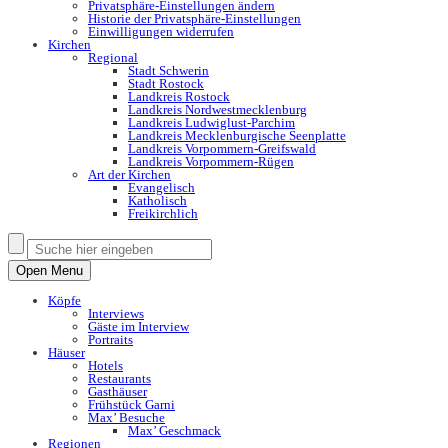
Privatsphäre-Einstellungen ändern
Historie der Privatsphäre-Einstellungen
Einwilligungen widerrufen
Kirchen
Regional
Stadt Schwerin
Stadt Rostock
Landkreis Rostock
Landkreis Nordwestmecklenburg
Landkreis Ludwiglust-Parchim
Landkreis Mecklenburgische Seenplatte
Landkreis Vorpommern-Greifswald
Landkreis Vorpommern-Rügen
Art der Kirchen
Evangelisch
Katholisch
Freikirchlich
Open Menu
Köpfe
Interviews
Gäste im Interview
Portraits
Häuser
Hotels
Restaurants
Gasthäuser
Frühstück Garni
Max’ Besuche
Max’ Geschmack
Regionen