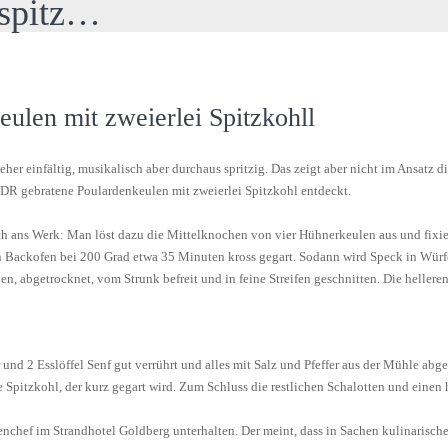
 spitz…
ulen mit zweierlei Spitzkohll
 eher einfältig, musikalisch aber durchaus spritzig. Das zeigt aber nicht im Ansat
R gebratene Poulardenkeulen mit zweierlei Spitzkohl entdeckt.
sch ans Werk: Man löst dazu die Mittelknochen von vier Hühnerkeulen aus und fixie
n Backofen bei 200 Grad etwa 35 Minuten kross gegart. Sodann wird Speck in Würfe
, abgetrocknet, vom Strunk befreit und in feine Streifen geschnitten. Die hellere
 und 2 Esslöffel Senf gut verrührt und alles mit Salz und Pfeffer aus der Mühle ab
 Spitzkohl, der kurz gegart wird. Zum Schluss die restlichen Schalotten und eine
chef im Strandhotel Goldberg unterhalten. Der meint, dass in Sachen kulinarisc