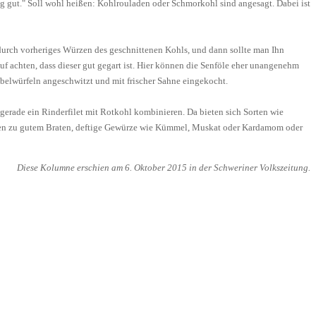
 gut." Soll wohl heißen: Kohlrouladen oder Schmorkohl sind angesagt. Dabei ist
t durch vorheriges Würzen des geschnittenen Kohls, und dann sollte man Ihn
f achten, dass dieser gut gegart ist. Hier können die Senföle eher unangenehm
ebelwürfeln angeschwitzt und mit frischer Sahne eingekocht.
gerade ein Rinderfilet mit Rotkohl kombinieren. Da bieten sich Sorten wie
aucen zu gutem Braten, deftige Gewürze wie Kümmel, Muskat oder Kardamom oder
Diese Kolumne erschien am 6. Oktober 2015 in der Schweriner Volkszeitung.