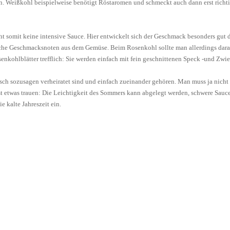
. Weißkohl beispielweise benötigt Röstaromen und schmeckt auch dann erst richtig
ucht somit keine intensive Sauce. Hier entwickelt sich der Geschmack besonders gu
ische Geschmacksnoten aus dem Gemüse. Beim Rosenkohl sollte man allerdings darau
enkohlblätter trefflich: Sie werden einfach mit fein geschnittenen Speck -und Zwi
sch sozusagen verheiratet sind und einfach zueinander gehören. Man muss ja nicht 
rost etwas trauen: Die Leichtigkeit des Sommers kann abgelegt werden, schwere S
 kalte Jahreszeit ein.