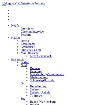
Köpfe
Interviews
Gäste im Interview
Portraits
Häuser
Hotels
Restaurants
Gasthäuser
Frühstück Garni
Max’ Besuche
Max’ Geschmack
Regionen
Berlin
Nord
Bremen
Hamburg
Mecklenburg-Vorpommern
Niedersachsen
Schleswig-Holstein
Ost
Brandenburg
Sachsen
Sachsen-Anhalt
Thüringen
Süd
Baden-Württemberg
Bayern