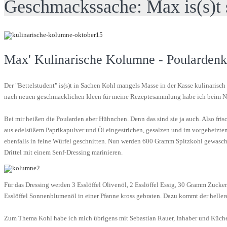
Geschmackssache: Max is(s)t
Max' Kulinarische Kolumne - Poulardenke
Der "Bettelstudent" is(s)t in Sachen Kohl mangels Masse in der Kasse kulinarisch
nach neuen geschmacklichen Ideen für meine Rezeptesammlung habe ich beim ND
Bei mir heißen die Poularden aber Hühnchen. Denn das sind sie ja auch. Also fri
aus edelsüßem Paprikapulver und Öl eingestrichen, gesalzen und im vorgeheizte
ebenfalls in feine Würfel geschnitten. Nun werden 600 Gramm Spitzkohl gewaschen
Drittel mit einem Senf-Dressing marinieren.
Für das Dressing werden 3 Esslöffel Olivenöl, 2 Esslöffel Essig, 30 Gramm Zucker
Esslöffel Sonnenblumenöl in einer Pfanne kross gebraten. Dazu kommt der hellere
Zum Thema Kohl habe ich mich übrigens mit Sebastian Rauer, Inhaber und Küchen