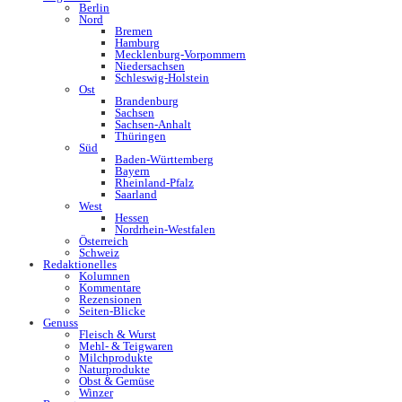
Berlin
Nord
Bremen
Hamburg
Mecklenburg-Vorpommern
Niedersachsen
Schleswig-Holstein
Ost
Brandenburg
Sachsen
Sachsen-Anhalt
Thüringen
Süd
Baden-Württemberg
Bayern
Rheinland-Pfalz
Saarland
West
Hessen
Nordrhein-Westfalen
Österreich
Schweiz
Redaktionelles
Kolumnen
Kommentare
Rezensionen
Seiten-Blicke
Genuss
Fleisch & Wurst
Mehl- & Teigwaren
Milchprodukte
Naturprodukte
Obst & Gemüse
Winzer