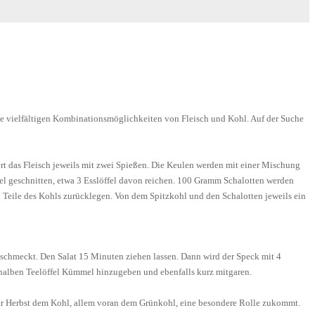
z die vielfältigen Kombinationsmöglichkeiten von Fleisch und Kohl. Auf der Suche
rt das Fleisch jeweils mit zwei Spießen. Die Keulen werden mit einer Mischung
l geschnitten, etwa 3 Esslöffel davon reichen. 100 Gramm Schalotten werden
n Teile des Kohls zurücklegen. Von dem Spitzkohl und den Schalotten jeweils ein
geschmeckt. Den Salat 15 Minuten ziehen lassen. Dann wird der Speck mit 4
n halben Teelöffel Kümmel hinzugeben und ebenfalls kurz mitgaren.
her Herbst dem Kohl, allem voran dem Grünkohl, eine besondere Rolle zukommt.