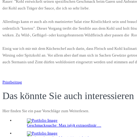
Rauer: "Kohl entwickelt seinen spezifischen Geschmack beim Garen und Anbraten
der Kohl auch Träger der Sauce, die ich so sehr liebe.
Allerdings kann er auch als roh marinierter Salat eine Köstlichkeit sein und bra
ordentlich "kneten". Dieser Vorgang treibt die Senföle aus dem Kohl und holt fr
wirken. Zu Wild-, Geflügel- oder kurzgebratenem Wildfleisch aber passen die Ros
Einig war ich mir mit dem Küchenchef auch darin, dass Fleisch und Kohl kulinari
Wirsing oder Spitzkohl an. Vor allem aber darf man sich in Sachen Gewürze get
auch Sternanis und Zimt dürfen wohldosiert eingesetzt werden und stimmen auf die
Printbeitrag
Das könnte Sie auch interessieren
Hier finden Sie ein paar Vorschläge zum Weiterlesen.
Geschmackssache: Max is(s)t extraordinär …