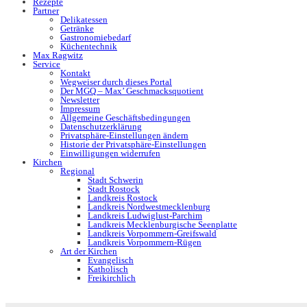
Rezepte
Partner
Delikatessen
Getränke
Gastronomiebedarf
Küchentechnik
Max Ragwitz
Service
Kontakt
Wegweiser durch dieses Portal
Der MGQ – Max’ Geschmacksquotient
Newsletter
Impressum
Allgemeine Geschäftsbedingungen
Datenschutzerklärung
Privatsphäre-Einstellungen ändern
Historie der Privatsphäre-Einstellungen
Einwilligungen widerrufen
Kirchen
Regional
Stadt Schwerin
Stadt Rostock
Landkreis Rostock
Landkreis Nordwestmecklenburg
Landkreis Ludwiglust-Parchim
Landkreis Mecklenburgische Seenplatte
Landkreis Vorpommern-Greifswald
Landkreis Vorpommern-Rügen
Art der Kirchen
Evangelisch
Katholisch
Freikirchlich