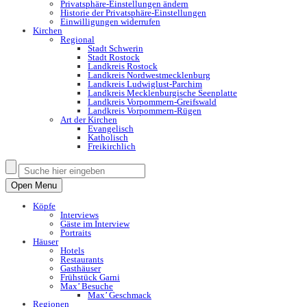
Privatsphäre-Einstellungen ändern
Historie der Privatsphäre-Einstellungen
Einwilligungen widerrufen
Kirchen
Regional
Stadt Schwerin
Stadt Rostock
Landkreis Rostock
Landkreis Nordwestmecklenburg
Landkreis Ludwiglust-Parchim
Landkreis Mecklenburgische Seenplatte
Landkreis Vorpommern-Greifswald
Landkreis Vorpommern-Rügen
Art der Kirchen
Evangelisch
Katholisch
Freikirchlich
Open Menu
Köpfe
Interviews
Gäste im Interview
Portraits
Häuser
Hotels
Restaurants
Gasthäuser
Frühstück Garni
Max’ Besuche
Max’ Geschmack
Regionen