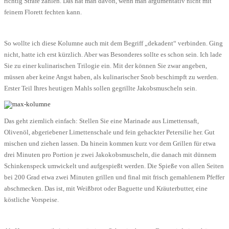
richtig Strafe zahlen. Das hat man davon, wenn man argumentativ nicht mit
feinem Florett fechten kann.
So wollte ich diese Kolumne auch mit dem Begriff „dekadent“ verbinden. Ging
nicht, hatte ich erst kürzlich. Aber was Besonderes sollte es schon sein. Ich lade
Sie zu einer kulinarischen Trilogie ein. Mit der können Sie zwar angeben,
müssen aber keine Angst haben, als kulinarischer Snob beschimpft zu werden.
Erster Teil Ihres heutigen Mahls sollen gegrillte Jakobsmuscheln sein.
Das geht ziemlich einfach: Stellen Sie eine Marinade aus Limettensaft,
Olivenöl, abgeriebener Limettenschale und fein gehackter Petersilie her. Gut
mischen und ziehen lassen. Da hinein kommen kurz vor dem Grillen für etwa
drei Minuten pro Portion je zwei Jakokobsmuscheln, die danach mit dünnem
Schinkenspeck umwickelt und aufgespießt werden. Die Spieße von allen Seiten
bei 200 Grad etwa zwei Minuten grillen und final mit frisch gemahlenem Pfeffer
abschmecken. Das ist, mit Weißbrot oder Baguette und Kräuterbutter, eine
köstliche Vorspeise.