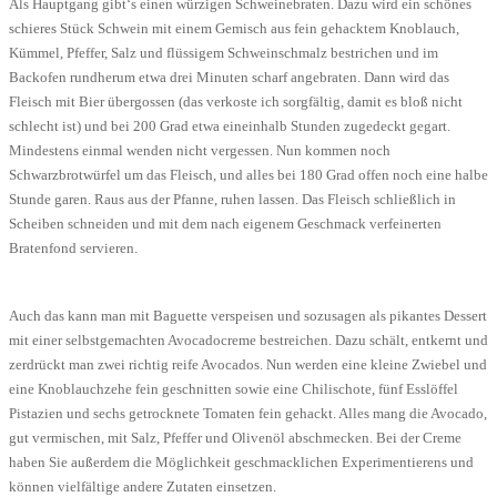
Als Hauptgang gibt‘s einen würzigen Schweinebraten. Dazu wird ein schönes
schieres Stück Schwein mit einem Gemisch aus fein gehacktem Knoblauch,
Kümmel, Pfeffer, Salz und flüssigem Schweinschmalz bestrichen und im
Backofen rundherum etwa drei Minuten scharf angebraten. Dann wird das
Fleisch mit Bier übergossen (das verkoste ich sorgfältig, damit es bloß nicht
schlecht ist) und bei 200 Grad etwa eineinhalb Stunden zugedeckt gegart.
Mindestens einmal wenden nicht vergessen. Nun kommen noch
Schwarzbrotwürfel um das Fleisch, und alles bei 180 Grad offen noch eine halbe
Stunde garen. Raus aus der Pfanne, ruhen lassen. Das Fleisch schließlich in
Scheiben schneiden und mit dem nach eigenem Geschmack verfeinerten
Bratenfond servieren.
Auch das kann man mit Baguette verspeisen und sozusagen als pikantes Dessert
mit einer selbstgemachten Avocadocreme bestreichen. Dazu schält, entkernt und
zerdrückt man zwei richtig reife Avocados. Nun werden eine kleine Zwiebel und
eine Knoblauchzehe fein geschnitten sowie eine Chilischote, fünf Esslöffel
Pistazien und sechs getrocknete Tomaten fein gehackt. Alles mang die Avocado,
gut vermischen, mit Salz, Pfeffer und Olivenöl abschmecken. Bei der Creme
haben Sie außerdem die Möglichkeit geschmacklichen Experimentierens und
können vielfältige andere Zutaten einsetzen.