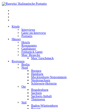
Köpfe
Interviews
Gäste im Interview
Portraits
Häuser
Hotels
Restaurants
Gasthäuser
Frühstück Garni
Max’ Besuche
Max’ Geschmack
Regionen
Berlin
Nord
Bremen
Hamburg
Mecklenburg-Vorpommern
Niedersachsen
Schleswig-Holstein
Ost
Brandenburg
Sachsen
Sachsen-Anhalt
Thüringen
Süd
Baden-Württemberg
Bayern