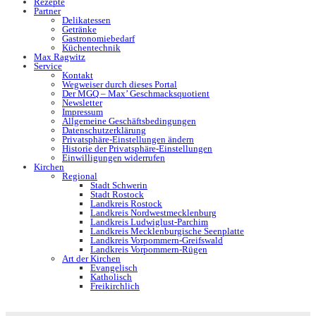
Rezepte
Partner
Delikatessen
Getränke
Gastronomiebedarf
Küchentechnik
Max Ragwitz
Service
Kontakt
Wegweiser durch dieses Portal
Der MGQ – Max’ Geschmacksquotient
Newsletter
Impressum
Allgemeine Geschäftsbedingungen
Datenschutzerklärung
Privatsphäre-Einstellungen ändern
Historie der Privatsphäre-Einstellungen
Einwilligungen widerrufen
Kirchen
Regional
Stadt Schwerin
Stadt Rostock
Landkreis Rostock
Landkreis Nordwestmecklenburg
Landkreis Ludwiglust-Parchim
Landkreis Mecklenburgische Seenplatte
Landkreis Vorpommern-Greifswald
Landkreis Vorpommern-Rügen
Art der Kirchen
Evangelisch
Katholisch
Freikirchlich