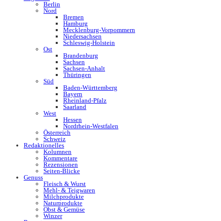
Berlin
Nord
Bremen
Hamburg
Mecklenburg-Vorpommern
Niedersachsen
Schleswig-Holstein
Ost
Brandenburg
Sachsen
Sachsen-Anhalt
Thüringen
Süd
Baden-Württemberg
Bayern
Rheinland-Pfalz
Saarland
West
Hessen
Nordrhein-Westfalen
Österreich
Schweiz
Redaktionelles
Kolumnen
Kommentare
Rezensionen
Seiten-Blicke
Genuss
Fleisch & Wurst
Mehl- & Teigwaren
Milchprodukte
Naturprodukte
Obst & Gemüse
Winzer