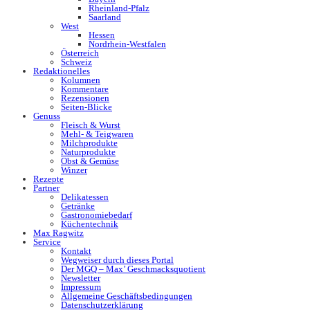
Rheinland-Pfalz
Saarland
West
Hessen
Nordrhein-Westfalen
Österreich
Schweiz
Redaktionelles
Kolumnen
Kommentare
Rezensionen
Seiten-Blicke
Genuss
Fleisch & Wurst
Mehl- & Teigwaren
Milchprodukte
Naturprodukte
Obst & Gemüse
Winzer
Rezepte
Partner
Delikatessen
Getränke
Gastronomiebedarf
Küchentechnik
Max Ragwitz
Service
Kontakt
Wegweiser durch dieses Portal
Der MGQ – Max’ Geschmacksquotient
Newsletter
Impressum
Allgemeine Geschäftsbedingungen
Datenschutzerklärung