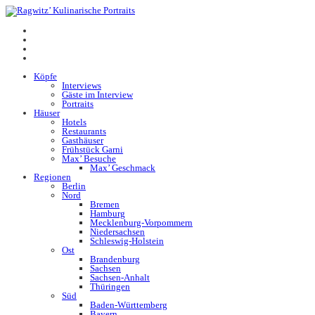
Köpfe
Interviews
Gäste im Interview
Portraits
Häuser
Hotels
Restaurants
Gasthäuser
Frühstück Garni
Max’ Besuche
Max’ Geschmack
Regionen
Berlin
Nord
Bremen
Hamburg
Mecklenburg-Vorpommern
Niedersachsen
Schleswig-Holstein
Ost
Brandenburg
Sachsen
Sachsen-Anhalt
Thüringen
Süd
Baden-Württemberg
Bayern