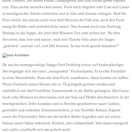
halbe Zwiebel, ein halbes Pfund Champignons und eine kleine grüne Paprika
rein. Alles sachte weiterkochen lassen. Fisch nach Angebot oder Lust und Laune
in mundgerechte Stücke schneiden und in Salz und Zitrone einlegen. Sind die
Pilze weich, das müsste nach etwa fünf Minuten der Fall sein, auch den Fisch
mang die Brühe und weiterköcheln lassen. Nun kommt noch eine Packung
Shrimps in die Suppe, die jetzt fünf Minuten Zeit zum ziehen hat. Vor dem
Servieren, man lese und staune, wird eine Flasche Sekt unter die Suppe
„gehoben“ und mit viel, viel Dill bestreut. Ist das nicht genial dekadent?!
Da war der stimmgewaltige Sänger Fred Frohberg schon viel bodenständiger.
Der begnügte sich mit einer „swingenden“ Fischsoljanka. Er kochte Fischfilet
in einer Wurzelbrühe. Raus mit dem Fisch, warmhalten. Dann kommt ein halbes
Pfund Zwiebeln unters Messer, die in Öl goldgelb geröstet werden und
schließlich mit fünf Esslöffeln Tomatenmark in die Brühe gelangten. Das Ganze
noch zehn Minuten kochen lassen und mit Salz und Pfeffer abschmecken. In die
bereitgestellten Teller kommen nun in Streifen geschnittene saure Gurken,
geschälte und entkernte Zitronenscheiben, je ein Teelöffel Kräuter, Kapern
sowie die Fischwürfel. Alles mit der heißen Brühe begießen und mit einem
Schuss saurer Sahne bekrönen. Einfach, aber schmackhaft. Was daran swingend
sein sollte, erschließt sich mir jedoch nicht.