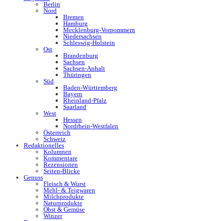
Berlin
Nord
Bremen
Hamburg
Mecklenburg-Vorpommern
Niedersachsen
Schleswig-Holstein
Ost
Brandenburg
Sachsen
Sachsen-Anhalt
Thüringen
Süd
Baden-Württemberg
Bayern
Rheinland-Pfalz
Saarland
West
Hessen
Nordrhein-Westfalen
Österreich
Schweiz
Redaktionelles
Kolumnen
Kommentare
Rezensionen
Seiten-Blicke
Genuss
Fleisch & Wurst
Mehl- & Teigwaren
Milchprodukte
Naturprodukte
Obst & Gemüse
Winzer