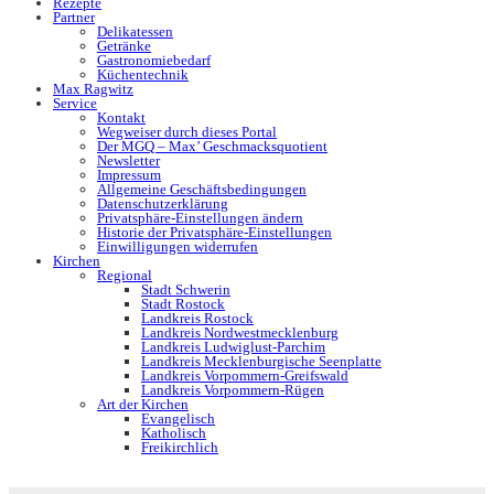
Rezepte
Partner
Delikatessen
Getränke
Gastronomiebedarf
Küchentechnik
Max Ragwitz
Service
Kontakt
Wegweiser durch dieses Portal
Der MGQ – Max’ Geschmacksquotient
Newsletter
Impressum
Allgemeine Geschäftsbedingungen
Datenschutzerklärung
Privatsphäre-Einstellungen ändern
Historie der Privatsphäre-Einstellungen
Einwilligungen widerrufen
Kirchen
Regional
Stadt Schwerin
Stadt Rostock
Landkreis Rostock
Landkreis Nordwestmecklenburg
Landkreis Ludwiglust-Parchim
Landkreis Mecklenburgische Seenplatte
Landkreis Vorpommern-Greifswald
Landkreis Vorpommern-Rügen
Art der Kirchen
Evangelisch
Katholisch
Freikirchlich