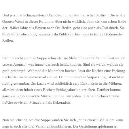
Und jetzt hat Schauspielerin Uta Schorn ihren kulinarischen Auftritt. Die ist die
Quoten-Wessi in dieser Kolumne. Aber nicht wirklich, denn sie kam schon Ende
der 1940er Jahre aus Bayern nach Ost-Berlin, geht also auch als Ossi durch. Sie
blieb fortan eben dort, begeistert ihr Publikum bis heute in tollen F(G)ernseh-
Rollen.
Für ihre recht cremige Suppe schneidet sie Mohrrüben in Stifte und lässt sie mit
„etwas Aromat“, was immer das auch heißt, kochen. Sind sie weich, werden sie
grob gestampft. Während die Möhrchen kochen, lässt die Köchin eine Packung
Lachsfilet im Salzwasserbad ziehen. Ob mit oder ohne Verpackung, ist nicht so
richtig erkennbar. Der Lachs wird schließlich zerpflückt. Rein in die Möhren,
alles mit dem Inhalt eines Bechers Schlagsahne unterziehen. Darüber kommt
ganz viel grob gehackte Minze und final auf jeden Teller ein Schuss Crème
fraîche sowie ein Minzeblatt als Dekoration.
Nun mal ehrlich, welche Suppe würden Sie sich „reinziehen“? Vielleicht kann
man ja auch alle drei Varianten kombinieren. Der Gestaltungsspielraum ist