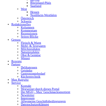
Rheinland-Pfalz
Saarland
West
Hessen
Nordrhein-Westfalen
Österreich
Schweiz
Redaktionelles
Kolumnen
Kommentare
Rezensionen
Seiten-Blicke
Genuss
Fleisch & Wurst
Mehl- & Teigwaren
Milchprodukte
Naturprodukte
Obst & Gemüse
Winzer
Rezepte
Partner
Delikatessen
Getränke
Gastronomiebedarf
Küchentechnik
Max Ragwitz
Service
Kontakt
Wegweiser durch dieses Portal
Der MGQ – Max’ Geschmacksquotient
Newsletter
Impressum
Allgemeine Geschäftsbedingungen
Datenschutzerklärung