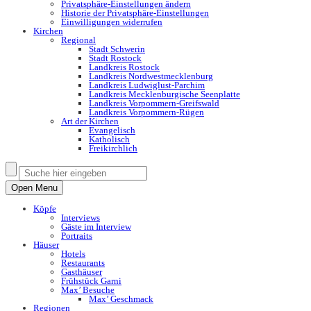
Privatsphäre-Einstellungen ändern
Historie der Privatsphäre-Einstellungen
Einwilligungen widerrufen
Kirchen
Regional
Stadt Schwerin
Stadt Rostock
Landkreis Rostock
Landkreis Nordwestmecklenburg
Landkreis Ludwiglust-Parchim
Landkreis Mecklenburgische Seenplatte
Landkreis Vorpommern-Greifswald
Landkreis Vorpommern-Rügen
Art der Kirchen
Evangelisch
Katholisch
Freikirchlich
Open Menu
Köpfe
Interviews
Gäste im Interview
Portraits
Häuser
Hotels
Restaurants
Gasthäuser
Frühstück Garni
Max’ Besuche
Max’ Geschmack
Regionen