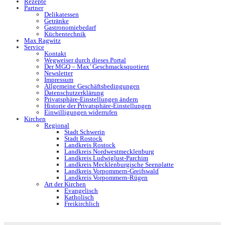
Rezepte
Partner
Delikatessen
Getränke
Gastronomiebedarf
Küchentechnik
Max Ragwitz
Service
Kontakt
Wegweiser durch dieses Portal
Der MGQ – Max’ Geschmacksquotient
Newsletter
Impressum
Allgemeine Geschäftsbedingungen
Datenschutzerklärung
Privatsphäre-Einstellungen ändern
Historie der Privatsphäre-Einstellungen
Einwilligungen widerrufen
Kirchen
Regional
Stadt Schwerin
Stadt Rostock
Landkreis Rostock
Landkreis Nordwestmecklenburg
Landkreis Ludwiglust-Parchim
Landkreis Mecklenburgische Seenplatte
Landkreis Vorpommern-Greifswald
Landkreis Vorpommern-Rügen
Art der Kirchen
Evangelisch
Katholisch
Freikirchlich