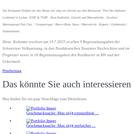
Das Kolumnen-Titelfoto für den Monat Juli zeigt ein Gericht aus dem Restaurant "Tilia"des Seehotels
Lindenhof in Lychen: SURF & TURF - Rosa Kalbsfilet, Garnele und Meeresfrüchte - Zucchini /
Meeresspargel Pak Choi / Graupenrogut / Beurre Blanc Sauce / Meerretticxh /Kapern / Gurkensalat /
Tomatenbutter
Diese Kolumne erschien am 19.7.2025 in allen 9 Regionalausgaben der
Schweriner Volkszeitung, in den Norddeutschen Neuesten Nachrichten und im
Prignitzer sowie in 10 Regionalausgaben des Nordkurier in MV und der
Uckermark.
Printbeitrag
Das könnte Sie auch interessieren
Hier finden Sie ein paar Vorschläge zum Weiterlesen.
Geschmackssache: Max is(s)t extraordinär …
Geschmackssache: Max is(s)t stielsicher …