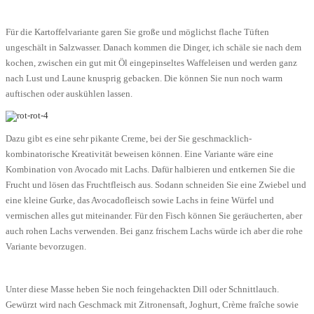
Für die Kartoffelvariante garen Sie große und möglichst flache Tüften
ungeschält in Salzwasser. Danach kommen die Dinger, ich schäle sie nach dem
kochen, zwischen ein gut mit Öl eingepinseltes Waffeleisen und werden ganz
nach Lust und Laune knusprig gebacken. Die können Sie nun noch warm
auftischen oder auskühlen lassen.
Dazu gibt es eine sehr pikante Creme, bei der Sie geschmacklich-
kombinatorische Kreativität beweisen können. Eine Variante wäre eine
Kombination von Avocado mit Lachs. Dafür halbieren und entkernen Sie die
Frucht und lösen das Fruchtfleisch aus. Sodann schneiden Sie eine Zwiebel und
eine kleine Gurke, das Avocadofleisch sowie Lachs in feine Würfel und
vermischen alles gut miteinander. Für den Fisch können Sie geräucherten, aber
auch rohen Lachs verwenden. Bei ganz frischem Lachs würde ich aber die rohe
Variante bevorzugen.
Unter diese Masse heben Sie noch feingehackten Dill oder Schnittlauch.
Gewürzt wird nach Geschmack mit Zitronensaft, Joghurt, Crème fraîche sowie