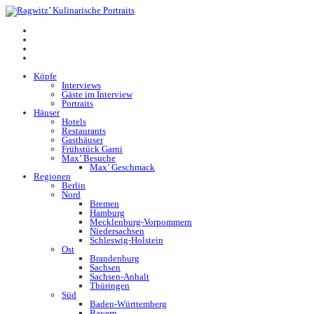
Köpfe
Interviews
Gäste im Interview
Portraits
Häuser
Hotels
Restaurants
Gasthäuser
Frühstück Garni
Max’ Besuche
Max’ Geschmack
Regionen
Berlin
Nord
Bremen
Hamburg
Mecklenburg-Vorpommern
Niedersachsen
Schleswig-Holstein
Ost
Brandenburg
Sachsen
Sachsen-Anhalt
Thüringen
Süd
Baden-Württemberg
Bayern