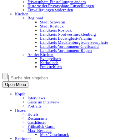
Privatsphäre-Einstellungen ändern
Historie der Privatsphäre-Einstellungen
Einwilligungen widerrufen
Kirchen
Regional
Stadt Schwerin
Stadt Rostock
Landkreis Rostock
Landkreis Nordwestmecklenburg
Landkreis Ludwiglust-Parchim
Landkreis Mecklenburgische Seenplatte
Landkreis Vorpommern-Greifswald
Landkreis Vorpommern-Rügen
Art der Kirchen
Evangelisch
Katholisch
Freikirchlich
Open Menu
Köpfe
Interviews
Gäste im Interview
Portraits
Häuser
Hotels
Restaurants
Gasthäuser
Frühstück Garni
Max’ Besuche
Max’ Geschmack
Regionen