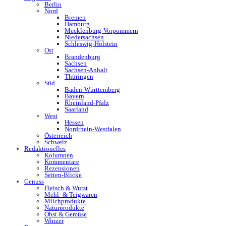
Berlin
Nord
Bremen
Hamburg
Mecklenburg-Vorpommern
Niedersachsen
Schleswig-Holstein
Ost
Brandenburg
Sachsen
Sachsen-Anhalt
Thüringen
Süd
Baden-Württemberg
Bayern
Rheinland-Pfalz
Saarland
West
Hessen
Nordrhein-Westfalen
Österreich
Schweiz
Redaktionelles
Kolumnen
Kommentare
Rezensionen
Seiten-Blicke
Genuss
Fleisch & Wurst
Mehl- & Teigwaren
Milchprodukte
Naturprodukte
Obst & Gemüse
Winzer