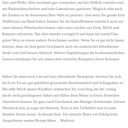
Salz und Pfeffer. Alles nochmals gut vermischen, auf den Waffeln verteilen und
mit Radieschenscheiben und/oder Gartenkresse garnieren. Möglich wäre auch,
die Zutaten in der Konsistenz Ihrer Wahl zu pürieren. Und wenn Sie gerade kein
Waffeleisen zur Hand haben, können Sie die Kartoffelmasse natürlich auch wie
einen dünnen Pfannkuchen braten, oder einen solchen aus Eiern, Milch und
Kräutern zubereiten. Das alles mundet vorzüglich und kann mit einem Glas
guten Wein zu einem wahren Festschmaus werden. Wenn Sie es gar nicht lassen
können, dann tut dem guten Geschmack auch ein zusätzliches klitzekleines
Steak vom Grill keinen Abbruch. Weitere Empfehlungen für hochsommerlichen
Genuss entnehmen Sie wie immer dem virtuellen Rezeptteil dieser Kolumne.
Haben Sie dann noch Lust auf eine erfrischende Nachspeise, bereiten Sie sich
doch ein Eis aus gut gekühlter gezuckerter Kondensmilch und Schlagsahne zu.
Die süße Milch meiner Kindheit vermischen Sie vorsichtig mit der cremig
(nicht steif) geschlagenen Sahne und füllen diese Masse in kleine Förmchen.
Anreichern können Sie ganz nach Geschmack mit flüssiger Schokolade, kleinen
Obststückchen, ja sogar mit Kräutern. Rein in den Tiefkühler und ein paar
Stunden frieren lassen. In diesem Sinn: Ich wünsche Ihnen viel Erfolg beim
Ausprobieren meiner Rezept-Ideen ... Mahlzeit.