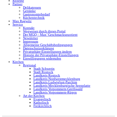
Rezepte
Partner
Delikatessen
Getränke
Gastronomiebedarf
Küchentechnik
Max Ragwitz
Service
Kontakt
Wegweiser durch dieses Portal
Der MGQ – Max’ Geschmacksquotient
Newsletter
Impressum
Allgemeine Geschäftsbedingungen
Datenschutzerklärung
Privatsphäre-Einstellungen ändern
Historie der Privatsphäre-Einstellungen
Einwilligungen widerrufen
Kirchen
Regional
Stadt Schwerin
Stadt Rostock
Landkreis Rostock
Landkreis Nordwestmecklenburg
Landkreis Ludwiglust-Parchim
Landkreis Mecklenburgische Seenplatte
Landkreis Vorpommern-Greifswald
Landkreis Vorpommern-Rügen
Art der Kirchen
Evangelisch
Katholisch
Freikirchlich