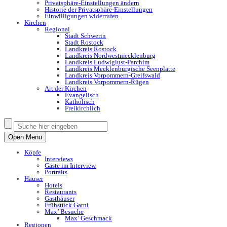
Privatsphäre-Einstellungen ändern
Historie der Privatsphäre-Einstellungen
Einwilligungen widerrufen
Kirchen
Regional
Stadt Schwerin
Stadt Rostock
Landkreis Rostock
Landkreis Nordwestmecklenburg
Landkreis Ludwiglust-Parchim
Landkreis Mecklenburgische Seenplatte
Landkreis Vorpommern-Greifswald
Landkreis Vorpommern-Rügen
Art der Kirchen
Evangelisch
Katholisch
Freikirchlich
Open Menu
Köpfe
Interviews
Gäste im Interview
Portraits
Häuser
Hotels
Restaurants
Gasthäuser
Frühstück Garni
Max’ Besuche
Max’ Geschmack
Regionen