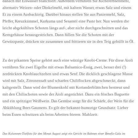
danach mit Eiswasser blanchiert. Außerdem verrühren Sie Kichererbsenmehl,
alternativ Weizen- oder Dinkelmehl, mit kaltem Wasser, etwas Salz und einem
Ei zu einem Ausbackteig. Darüber hinaus stellen Sie aus Paniermehl, Salz,
Pfeffer, Kreuzkümmel, Kurkuma und Sesamöl eine Paste her. Nun werden die
leicht abgekühlten Schoten längs auf-, aber nicht durchgeschnitten und das
Kerngehäuse herausgestrichen. Dann füllen Sie die Schoten mit der
Gewürzpaste, drücken sie zusammen und frittieren sie in den Teig gehüllt in Öl.
Zu der pikanten Speise gehört auch eine würzige Knobi-Creme. Für diese Aioli
verrühren Sie zwei Eigelbe mit etwas Balsamico-Essig, zwei, besser drei (!)
zerdrückten Knoblauchzehen und etwas Senf. Die dicklich geschlagene Masse
wird mit Salz, Zitronensaft und scharfen Chiliflocken abgeschmeckt, dann
kaltgestellt. Dann wird der Blumenkohl mit Korianderblättchen bestreut und
mit den Chilischoten sowie der Aioli angerichtet. Dazu ein frisches Baguette
und ein spritziger Weißwein. Das Gemüse sorgt für die Schärfe, der Wein für die
Abkühlung Ihres Gaumens. Es gilt der bekannt-humorige Grundsatz: Lieber
beim Essen schwitzen als beim Arbeiten frieren. Mahlzeit.
Das Kolumnen-Titelfoto für den Monat August zeigt ein Gericht im Rahmen einer Benefiz-Gala im