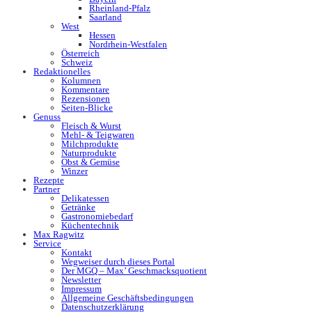
Rheinland-Pfalz
Saarland
West
Hessen
Nordrhein-Westfalen
Österreich
Schweiz
Redaktionelles
Kolumnen
Kommentare
Rezensionen
Seiten-Blicke
Genuss
Fleisch & Wurst
Mehl- & Teigwaren
Milchprodukte
Naturprodukte
Obst & Gemüse
Winzer
Rezepte
Partner
Delikatessen
Getränke
Gastronomiebedarf
Küchentechnik
Max Ragwitz
Service
Kontakt
Wegweiser durch dieses Portal
Der MGQ – Max’ Geschmacksquotient
Newsletter
Impressum
Allgemeine Geschäftsbedingungen
Datenschutzerklärung