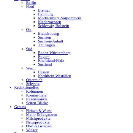
Berlin
Nord
Bremen
Hamburg
Mecklenburg-Vorpommern
Niedersachsen
Schleswig-Holstein
Ost
Brandenburg
Sachsen
Sachsen-Anhalt
Thüringen
Süd
Baden-Württemberg
Bayern
Rheinland-Pfalz
Saarland
West
Hessen
Nordrhein-Westfalen
Österreich
Schweiz
Redaktionelles
Kolumnen
Kommentare
Rezensionen
Seiten-Blicke
Genuss
Fleisch & Wurst
Mehl- & Teigwaren
Milchprodukte
Naturprodukte
Obst & Gemüse
Winzer