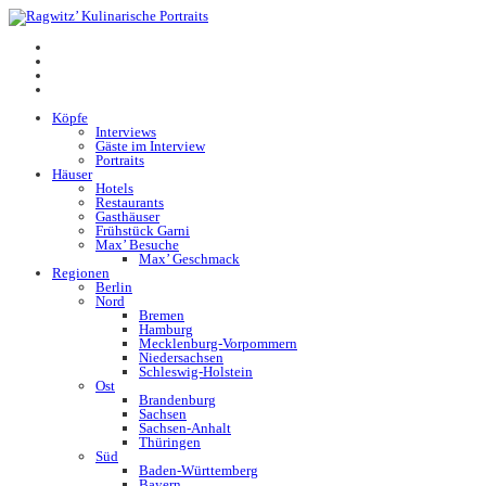
Köpfe
Interviews
Gäste im Interview
Portraits
Häuser
Hotels
Restaurants
Gasthäuser
Frühstück Garni
Max’ Besuche
Max’ Geschmack
Regionen
Berlin
Nord
Bremen
Hamburg
Mecklenburg-Vorpommern
Niedersachsen
Schleswig-Holstein
Ost
Brandenburg
Sachsen
Sachsen-Anhalt
Thüringen
Süd
Baden-Württemberg
Bayern