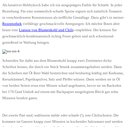
Als kreativer Hobbykoch habe ich ein ausgeprägtes Faible für Schärfe. In jeder
Beziehung. Für eine sommerlich-scharfe Speise eignen sich natürlich Tomaten
in verschiedensten Konsistenzen als treffliche Grundlage. Dazu gibt’s in meiner
Rezeptothek
vielfältige geschmackvolle Anregungen. Ich möchte Ihnen aber
heute eine
Liaison von Blumenkohl und Chili
s empfehlen. Der können Sie
geschmacklich-kombinatorisch richtig Feuer geben und sich schwitzend-
genießend in Wallung bringen.
Schneiden Sie dafür aus dem Blumenkohl knapp zwei Zentimeter dicke
Scheiben heraus, die durch ein Stück Strunk zusammengehalten werden. Dann
die Scheiben mit Öl Ihrer Wahl bestreichen und beidseitig kräftig mit Kurkuma,
Kreuzkümmel, Paprikapulver, Salz und Pfeffer würzen. Dann werden sie in Öl
von beiden Seiten etwa eine Minute scharf angebraten, bevor sie im Backofen
bei 170 Grad Umluft auf einem mit Backpapier ausgelegtem Blech gut zehn
Minuten bissfest garen.
Der zweite Part sind, wahlweise milde oder scharfe (!), rote Chilischoten. Die
kommen im Ganzen knapp zwei Minuten in kochendes Salzwasser und werden