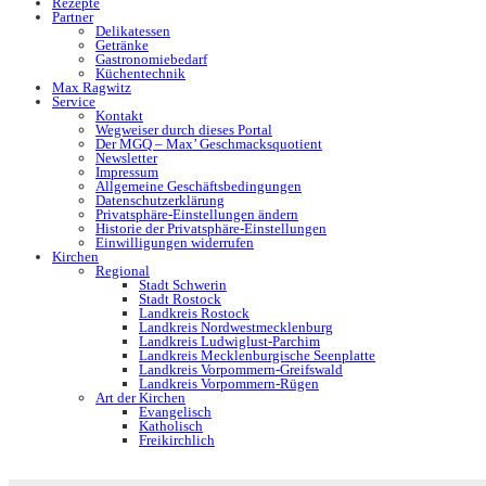
Rezepte
Partner
Delikatessen
Getränke
Gastronomiebedarf
Küchentechnik
Max Ragwitz
Service
Kontakt
Wegweiser durch dieses Portal
Der MGQ – Max’ Geschmacksquotient
Newsletter
Impressum
Allgemeine Geschäftsbedingungen
Datenschutzerklärung
Privatsphäre-Einstellungen ändern
Historie der Privatsphäre-Einstellungen
Einwilligungen widerrufen
Kirchen
Regional
Stadt Schwerin
Stadt Rostock
Landkreis Rostock
Landkreis Nordwestmecklenburg
Landkreis Ludwiglust-Parchim
Landkreis Mecklenburgische Seenplatte
Landkreis Vorpommern-Greifswald
Landkreis Vorpommern-Rügen
Art der Kirchen
Evangelisch
Katholisch
Freikirchlich