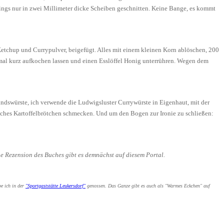
erdings nur in zwei Millimeter dicke Scheiben geschnitten. Keine Bange, es kommt
etchup und Currypulver, beigefügt. Alles mit einem kleinen Korn ablöschen, 200
mal kurz aufkochen lassen und einen Esslöffel Honig unterrühren. Wegen dem
ndswürste, ich verwende die Ludwigsluster Currywürste in Eigenhaut, mit der
frisches Kartoffelbrötchen schmecken. Und um den Bogen zur Ironie zu schließen:
e Rezension des Buches gibt es demnächst auf diesem Portal.
be ich in der
"Sportgaststätte Leukersdorf"
genossen. Das Ganze gibt es auch als "Warmes Eckchen" auf