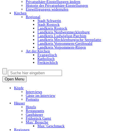
Privatsphäre-Einstellungen ändern
Historie der Privatsphäre-Einstellungen
Einwilligungen widerrufen
Kirchen
Regional
Stadt Schwerin
Stadt Rostock
Landkreis Rostock
Landkreis Nordwestmecklenburg
Landkreis Ludwiglust-Parchim
Landkreis Mecklenburgische Seenplatte
Landkreis Vorpommern-Greifswald
Landkreis Vorpommern-Rügen
Art der Kirchen
Evangelisch
Katholisch
Freikirchlich
Open Menu
Köpfe
Interviews
Gäste im Interview
Portraits
Häuser
Hotels
Restaurants
Gasthäuser
Frühstück Garni
Max’ Besuche
Max’ Geschmack
Regionen