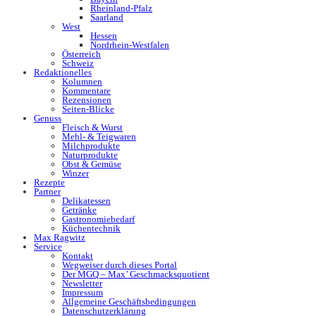
Rheinland-Pfalz
Saarland
West
Hessen
Nordrhein-Westfalen
Österreich
Schweiz
Redaktionelles
Kolumnen
Kommentare
Rezensionen
Seiten-Blicke
Genuss
Fleisch & Wurst
Mehl- & Teigwaren
Milchprodukte
Naturprodukte
Obst & Gemüse
Winzer
Rezepte
Partner
Delikatessen
Getränke
Gastronomiebedarf
Küchentechnik
Max Ragwitz
Service
Kontakt
Wegweiser durch dieses Portal
Der MGQ – Max’ Geschmacksquotient
Newsletter
Impressum
Allgemeine Geschäftsbedingungen
Datenschutzerklärung