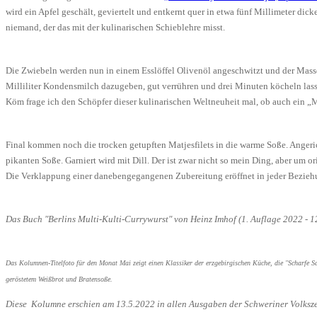
wird ein Apfel geschält, geviertelt und entkernt quer in etwa fünf Millimeter dic
niemand, der das mit der kulinarischen Schieblehre misst.
Die Zwiebeln werden nun in einem Esslöffel Olivenöl angeschwitzt und der Masse
Milliliter Kondensmilch dazugeben, gut verrühren und drei Minuten köcheln las
Köm frage ich den Schöpfer dieser kulinarischen Weltneuheit mal, ob auch ein „
Final kommen noch die trocken getupften Matjesfilets in die warme Soße. Angeri
pikanten Soße. Garniert wird mit Dill. Der ist zwar nicht so mein Ding, aber um 
Die Verklappung einer danebengegangenen Zubereitung eröffnet in jeder Beziehu
Das Buch "Berlins Multi-Kulti-Currywurst" von Heinz Imhof (1. Auflage 2022 - 1
Das Kolumnen-Titelfoto für den Monat Mai zeigt einen Klassiker der erzgebirgischen Küche, die "Scharfe Sa
geröstetem Weißbrot und Bratensoße.
Diese Kolumne erschien am 13.5.2022
in allen Ausgaben der Schweriner Volksz