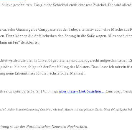
ke Stücke geschnitten. Das gleiche Schicksal ereilt eine rote Zwiebel. Die wird all
 ca. zehn Gramm gelbe Currypaste aus der Tube, alternativ auch eine Mische aus K
sen. Dann können die Apfelscheiben den Sprung in die Soße wagen. Alles noch ein
Mann un Fru“ denkbar ist.
chtet werden die vier in Olivenöl gebratenen und mundgerecht aufgeschnittenen Ri
originär zu bleiben, folge ich der Empfehlung des Meisters. Dazu lasse ich mir ein 
ng neue Erkenntnisse für die nächste Soße. Mahlzeit.
20 reich bebilderte Seiten) kann man
über diesen Link bestellen ...
Eine ausführlich
che": Kalter Schweinebraten auf Graubrot, mit Senf, Meerrettich und pikanter Gurke. Diese deftige Speise ha
eitung sowie der Norddeutschen Neuesten Nachrichten.