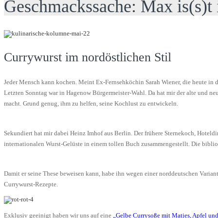
Geschmackssache: Max is(s)t
Currywurst im nordöstlichen Stil
Jeder Mensch kann kochen. Meint Ex-Fernsehköchin Sarah Wiener, die heute in de
Letzten Sonntag war in Hagenow Bürgermeister-Wahl. Da hat mir der alte und neu
macht. Grund genug, ihm zu helfen, seine Kochlust zu entwickeln.
Sekundiert hat mir dabei Heinz Imhof aus Berlin. Der frühere Sternekoch, Hoteldi
internationalen Wurst-Gelüste in einem tollen Buch zusammengestellt. Die bibli
Damit er seine These beweisen kann, habe ihn wegen einer norddeutschen Variante
Currywurst-Rezepte.
Exklusiv geeinigt haben wir uns auf eine
„Gelbe Currysoße mit Matjes, Apfel und