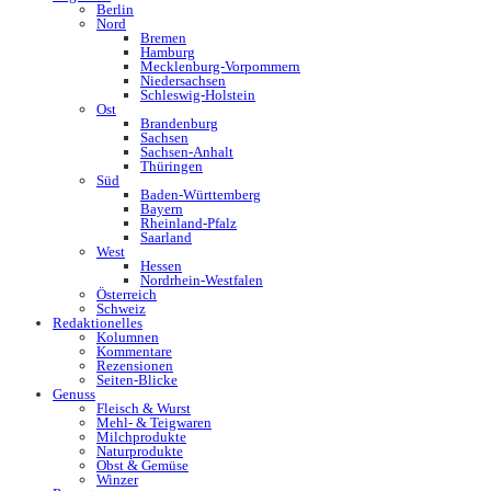
Berlin
Nord
Bremen
Hamburg
Mecklenburg-Vorpommern
Niedersachsen
Schleswig-Holstein
Ost
Brandenburg
Sachsen
Sachsen-Anhalt
Thüringen
Süd
Baden-Württemberg
Bayern
Rheinland-Pfalz
Saarland
West
Hessen
Nordrhein-Westfalen
Österreich
Schweiz
Redaktionelles
Kolumnen
Kommentare
Rezensionen
Seiten-Blicke
Genuss
Fleisch & Wurst
Mehl- & Teigwaren
Milchprodukte
Naturprodukte
Obst & Gemüse
Winzer