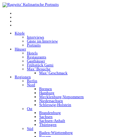
Köpfe
Interviews
Gäste im Interview
Portraits
Häuser
Hotels
Restaurants
Gasthäuser
Frühstück Garni
Max’ Besuche
Max’ Geschmack
Regionen
Berlin
Nord
Bremen
Hamburg
Mecklenburg-Vorpommern
Niedersachsen
Schleswig-Holstein
Ost
Brandenburg
Sachsen
Sachsen-Anhalt
Thüringen
Süd
Baden-Württemberg
Bayern