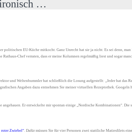
 ironisch …
r politischen EU-Küche mitkocht. Ganz Unrecht hat sie ja nicht. Es sei denn, man 
e Rathaus-Chef verraten, dass er meine Kolumnen regelmäßig liest und sogar manche
rektor und Weltenbummler hat schließlich die Losung aufgestellt: „Jeder hat das Rec
ografischen Angaben dazu entnehmen Sie meiner virtuellen Rezeptothek. Googeln hi
 angehauen. Er entwickelte mir spontan einige „Nordische Kombinationen“. Die sind
 roter Zwiebel“
. Dafür müssen Sie für vier Personen zwei stattliche Matjesfilets ei