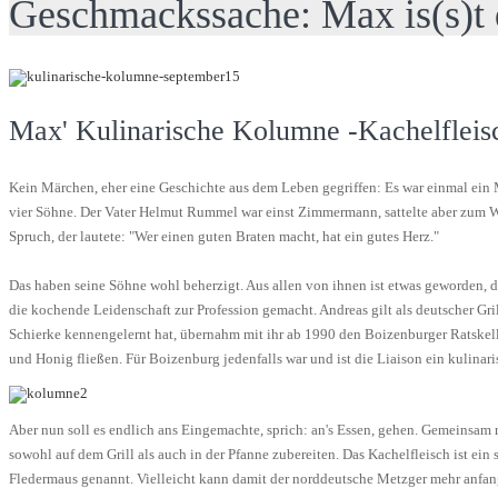
Geschmackssache: Max is(s)t
Max' Kulinarische Kolumne -Kachelfleis
Kein Märchen, eher eine Geschichte aus dem Leben gegriffen: Es war einmal ein 
vier Söhne. Der Vater Helmut Rummel war einst Zimmermann, sattelte aber zum Wir
Spruch, der lautete: "Wer einen guten Braten macht, hat ein gutes Herz."
Das haben seine Söhne wohl beherzigt. Aus allen von ihnen ist etwas geworden,
die kochende Leidenschaft zur Profession gemacht. Andreas gilt als deutscher Gri
Schierke kennengelernt hat, übernahm mit ihr ab 1990 den Boizenburger Ratskell
und Honig fließen. Für Boizenburg jedenfalls war und ist die Liaison ein kulina
Aber nun soll es endlich ans Eingemachte, sprich: an's Essen, gehen. Gemeinsam
sowohl auf dem Grill als auch in der Pfanne zubereiten. Das Kachelfleisch ist ei
Fledermaus genannt. Vielleicht kann damit der norddeutsche Metzger mehr anfange