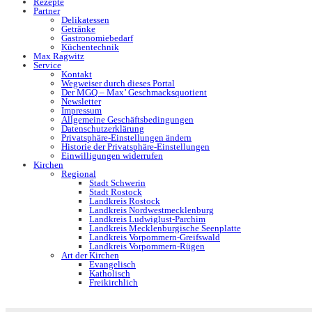
Rezepte
Partner
Delikatessen
Getränke
Gastronomiebedarf
Küchentechnik
Max Ragwitz
Service
Kontakt
Wegweiser durch dieses Portal
Der MGQ – Max’ Geschmacksquotient
Newsletter
Impressum
Allgemeine Geschäftsbedingungen
Datenschutzerklärung
Privatsphäre-Einstellungen ändern
Historie der Privatsphäre-Einstellungen
Einwilligungen widerrufen
Kirchen
Regional
Stadt Schwerin
Stadt Rostock
Landkreis Rostock
Landkreis Nordwestmecklenburg
Landkreis Ludwiglust-Parchim
Landkreis Mecklenburgische Seenplatte
Landkreis Vorpommern-Greifswald
Landkreis Vorpommern-Rügen
Art der Kirchen
Evangelisch
Katholisch
Freikirchlich