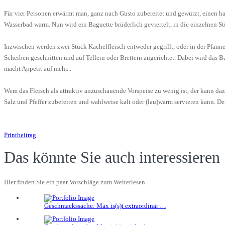
Für vier Personen erwärmt man, ganz nach Gusto zubereitet und gewürzt, einen ha
Wasserbad warm. Nun wird ein Baguette brüderlich geviertelt, in die einzelnen St
Inzwischen werden zwei Stück Kachelfleisch entweder gegrillt, oder in der Pfanne 
Scheiben geschnitten und auf Tellern oder Brettern angerichtet. Dabei wird das 
macht Appetit auf mehr...
Wem das Fleisch als attraktiv anzuschauende Vorspeise zu wenig ist, der kann da
Salz und Pfeffer zubereiten und wahlweise kalt oder (lau)warm servieren kann. 
Printbeitrag
Das könnte Sie auch interessieren
Hier finden Sie ein paar Vorschläge zum Weiterlesen.
Geschmackssache: Max is(s)t extraordinär …