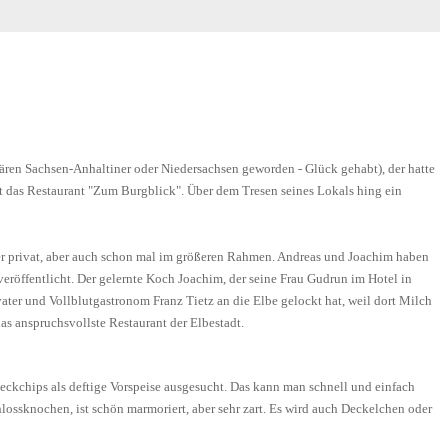
ären Sachsen-Anhaltiner oder Niedersachsen geworden - Glück gehabt), der hatte
rt das Restaurant "Zum Burgblick". Über dem Tresen seines Lokals hing ein
er privat, aber auch schon mal im größeren Rahmen. Andreas und Joachim haben
veröffentlicht. Der gelernte Koch Joachim, der seine Frau Gudrun im Hotel in
ter und Vollblutgastronom Franz Tietz an die Elbe gelockt hat, weil dort Milch
as anspruchsvollste Restaurant der Elbestadt.
eckchips als deftige Vorspeise ausgesucht. Das kann man schnell und einfach
hlossknochen, ist schön marmoriert, aber sehr zart. Es wird auch Deckelchen oder