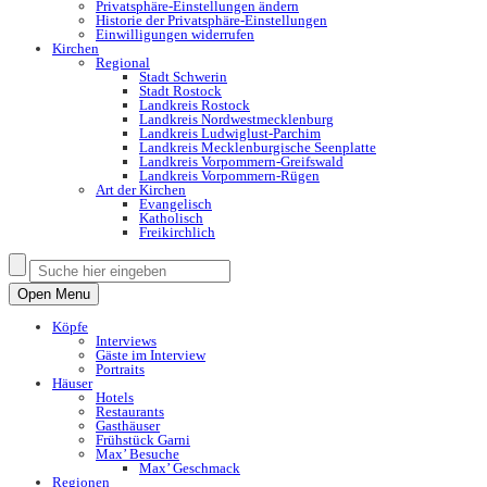
Privatsphäre-Einstellungen ändern
Historie der Privatsphäre-Einstellungen
Einwilligungen widerrufen
Kirchen
Regional
Stadt Schwerin
Stadt Rostock
Landkreis Rostock
Landkreis Nordwestmecklenburg
Landkreis Ludwiglust-Parchim
Landkreis Mecklenburgische Seenplatte
Landkreis Vorpommern-Greifswald
Landkreis Vorpommern-Rügen
Art der Kirchen
Evangelisch
Katholisch
Freikirchlich
Open Menu
Köpfe
Interviews
Gäste im Interview
Portraits
Häuser
Hotels
Restaurants
Gasthäuser
Frühstück Garni
Max’ Besuche
Max’ Geschmack
Regionen