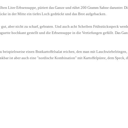
lben Liter Erbsensuppe, püriert das Ganze und rührt 200 Gramm Sahne darunter. Die
ücke in der Mitte ein tiefes Loch gedrückt und das Brot aufgebacken.
gut, aber nicht zu scharf, gebraten. Und auch acht Scheiben Frühstücksspeck werden 
Baguette hochkant gestellt und die Erbsensuppe in die Vertiefungen gefüllt. Das G
zu beispielsweise einen Bratkartoffelsalat reichen, den man mit Lauchwiebelringen,
Denkbar ist aber auch eine "nordische Kombination" mit Kartoffelpüree, dem Speck