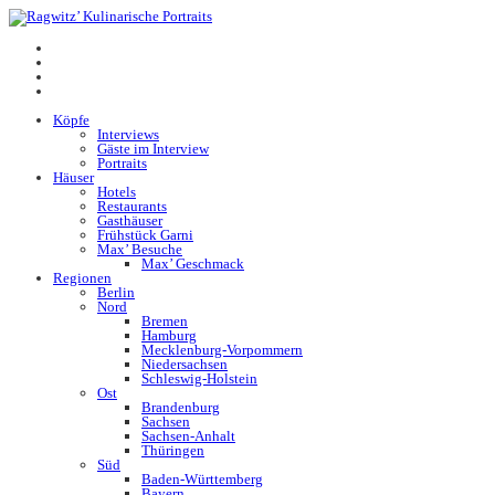
Köpfe
Interviews
Gäste im Interview
Portraits
Häuser
Hotels
Restaurants
Gasthäuser
Frühstück Garni
Max’ Besuche
Max’ Geschmack
Regionen
Berlin
Nord
Bremen
Hamburg
Mecklenburg-Vorpommern
Niedersachsen
Schleswig-Holstein
Ost
Brandenburg
Sachsen
Sachsen-Anhalt
Thüringen
Süd
Baden-Württemberg
Bayern