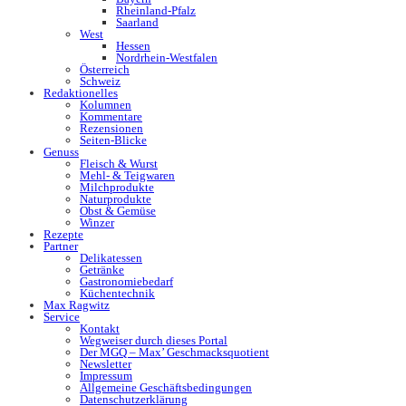
Rheinland-Pfalz
Saarland
West
Hessen
Nordrhein-Westfalen
Österreich
Schweiz
Redaktionelles
Kolumnen
Kommentare
Rezensionen
Seiten-Blicke
Genuss
Fleisch & Wurst
Mehl- & Teigwaren
Milchprodukte
Naturprodukte
Obst & Gemüse
Winzer
Rezepte
Partner
Delikatessen
Getränke
Gastronomiebedarf
Küchentechnik
Max Ragwitz
Service
Kontakt
Wegweiser durch dieses Portal
Der MGQ – Max’ Geschmacksquotient
Newsletter
Impressum
Allgemeine Geschäftsbedingungen
Datenschutzerklärung