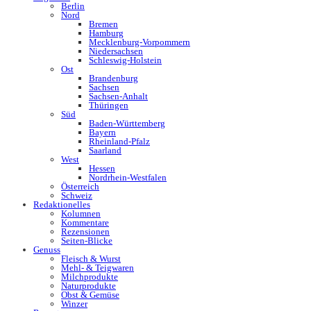
Berlin
Nord
Bremen
Hamburg
Mecklenburg-Vorpommern
Niedersachsen
Schleswig-Holstein
Ost
Brandenburg
Sachsen
Sachsen-Anhalt
Thüringen
Süd
Baden-Württemberg
Bayern
Rheinland-Pfalz
Saarland
West
Hessen
Nordrhein-Westfalen
Österreich
Schweiz
Redaktionelles
Kolumnen
Kommentare
Rezensionen
Seiten-Blicke
Genuss
Fleisch & Wurst
Mehl- & Teigwaren
Milchprodukte
Naturprodukte
Obst & Gemüse
Winzer