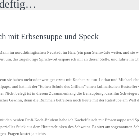
 deftig…
ch mit Erbsensuppe und Speck
Mann im nordthüringischen Neustadt im Harz (ein paar Steinwürfe weiter, und sie w
t um, das zugehörige Sprichwort erspare ich mir an dieser Stelle, und führte im O
 denn sie haben mehr oder weniger etwas mit Kochen zu tun. Lothar und Michael eh
llpapst und hat mit der "Hohen Schule des Grillens" einen kulinarischen Bestseller 
er. Nicht belegt ist in diesem Zusammenhang die Behauptung, dass ihn Schwiegerva
rischer Gewinn, denn die Rummels betreiben noch heute mit der Ratsstube am Wall d
 mit den beiden Profi-Koch-Brüdern habe ich Kachelfleisch mit Erbsensuppe und Sp
n spezielles Stück aus dem Hinterschinken des Schweins. Es sitzt am sogenannten Sc
n. Fragen kostet ja nichts.