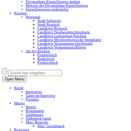
Privatsphäre-Einstellungen ändern
Historie der Privatsphäre-Einstellungen
Einwilligungen widerrufen
Kirchen
Regional
Stadt Schwerin
Stadt Rostock
Landkreis Rostock
Landkreis Nordwestmecklenburg
Landkreis Ludwiglust-Parchim
Landkreis Mecklenburgische Seenplatte
Landkreis Vorpommern-Greifswald
Landkreis Vorpommern-Rügen
Art der Kirchen
Evangelisch
Katholisch
Freikirchlich
Open Menu
Köpfe
Interviews
Gäste im Interview
Portraits
Häuser
Hotels
Restaurants
Gasthäuser
Frühstück Garni
Max’ Besuche
Max’ Geschmack
Regionen