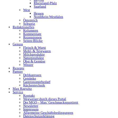
Rheinland-Pfalz
Saarland
West
Hessen
Nordrhein-Westfalen
Österreich
Schweiz
Redaktionelles
Kolumnen
Kommentare
Rezensionen
Seiten-Blicke
Genuss
Fleisch & Wurst
Mehl- & Teigwaren
Milchprodukte
Naturprodukte
Obst & Gemüse
Winzer
Rezepte
Partner
Delikatessen
Getränke
Gastronomiebedarf
Küchentechnik
Max Ragwitz
Service
Kontakt
Wegweiser durch dieses Portal
Der MGQ – Max’ Geschmacksquotient
Newsletter
Impressum
Allgemeine Geschäftsbedingungen
Datenschutzerklärung