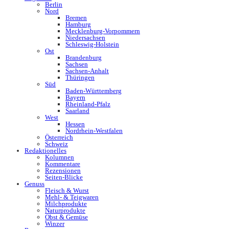
Berlin
Nord
Bremen
Hamburg
Mecklenburg-Vorpommern
Niedersachsen
Schleswig-Holstein
Ost
Brandenburg
Sachsen
Sachsen-Anhalt
Thüringen
Süd
Baden-Württemberg
Bayern
Rheinland-Pfalz
Saarland
West
Hessen
Nordrhein-Westfalen
Österreich
Schweiz
Redaktionelles
Kolumnen
Kommentare
Rezensionen
Seiten-Blicke
Genuss
Fleisch & Wurst
Mehl- & Teigwaren
Milchprodukte
Naturprodukte
Obst & Gemüse
Winzer