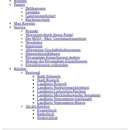
Rezepte
Partner
Delikatessen
Getränke
Gastronomiebedarf
Küchentechnik
Max Ragwitz
Service
Kontakt
Wegweiser durch dieses Portal
Der MGQ – Max’ Geschmacksquotient
Newsletter
Impressum
Allgemeine Geschäftsbedingungen
Datenschutzerklärung
Privatsphäre-Einstellungen ändern
Historie der Privatsphäre-Einstellungen
Einwilligungen widerrufen
Kirchen
Regional
Stadt Schwerin
Stadt Rostock
Landkreis Rostock
Landkreis Nordwestmecklenburg
Landkreis Ludwiglust-Parchim
Landkreis Mecklenburgische Seenplatte
Landkreis Vorpommern-Greifswald
Landkreis Vorpommern-Rügen
Art der Kirchen
Evangelisch
Katholisch
Freikirchlich