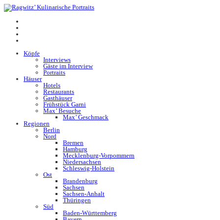
Köpfe
Interviews
Gäste im Interview
Portraits
Häuser
Hotels
Restaurants
Gasthäuser
Frühstück Garni
Max’ Besuche
Max’ Geschmack
Regionen
Berlin
Nord
Bremen
Hamburg
Mecklenburg-Vorpommern
Niedersachsen
Schleswig-Holstein
Ost
Brandenburg
Sachsen
Sachsen-Anhalt
Thüringen
Süd
Baden-Württemberg
Bayern