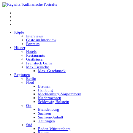
Köpfe
Interviews
Gäste im Interview
Portraits
Häuser
Hotels
Restaurants
Gasthäuser
Frühstück Garni
Max’ Besuche
Max’ Geschmack
Regionen
Berlin
Nord
Bremen
Hamburg
Mecklenburg-Vorpommern
Niedersachsen
Schleswig-Holstein
Ost
Brandenburg
Sachsen
Sachsen-Anhalt
Thüringen
Süd
Baden-Württemberg
Bayern