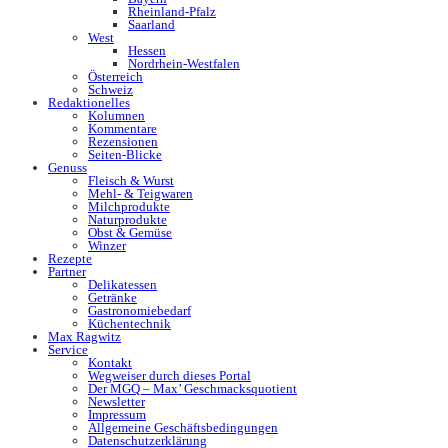
Rheinland-Pfalz
Saarland
West
Hessen
Nordrhein-Westfalen
Österreich
Schweiz
Redaktionelles
Kolumnen
Kommentare
Rezensionen
Seiten-Blicke
Genuss
Fleisch & Wurst
Mehl- & Teigwaren
Milchprodukte
Naturprodukte
Obst & Gemüse
Winzer
Rezepte
Partner
Delikatessen
Getränke
Gastronomiebedarf
Küchentechnik
Max Ragwitz
Service
Kontakt
Wegweiser durch dieses Portal
Der MGQ – Max’ Geschmacksquotient
Newsletter
Impressum
Allgemeine Geschäftsbedingungen
Datenschutzerklärung