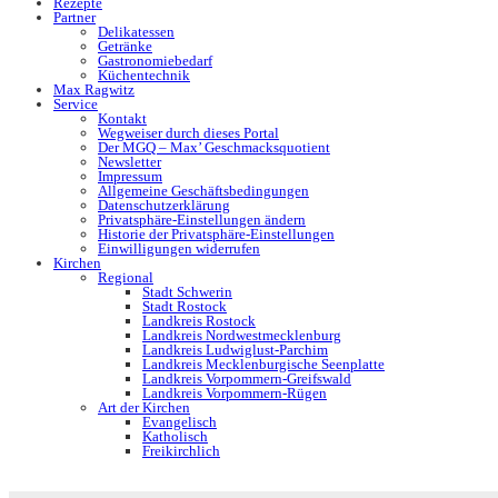
Rezepte
Partner
Delikatessen
Getränke
Gastronomiebedarf
Küchentechnik
Max Ragwitz
Service
Kontakt
Wegweiser durch dieses Portal
Der MGQ – Max’ Geschmacksquotient
Newsletter
Impressum
Allgemeine Geschäftsbedingungen
Datenschutzerklärung
Privatsphäre-Einstellungen ändern
Historie der Privatsphäre-Einstellungen
Einwilligungen widerrufen
Kirchen
Regional
Stadt Schwerin
Stadt Rostock
Landkreis Rostock
Landkreis Nordwestmecklenburg
Landkreis Ludwiglust-Parchim
Landkreis Mecklenburgische Seenplatte
Landkreis Vorpommern-Greifswald
Landkreis Vorpommern-Rügen
Art der Kirchen
Evangelisch
Katholisch
Freikirchlich