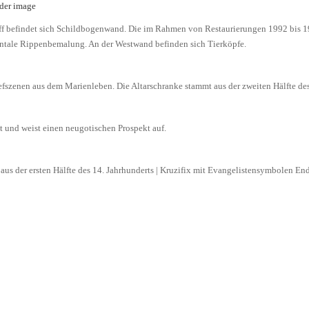
 befindet sich Schildbogenwand. Die im Rahmen von Restaurierungen 1992 bis 199
amentale Rippenbemalung. An der Westwand befinden sich Tierköpfe.
iefszenen aus dem Marienleben. Die Altarschranke stammt aus der zweiten Hälfte des
t und weist einen neugotischen Prospekt auf.
us der ersten Hälfte des 14. Jahrhunderts | Kruzifix mit Evangelistensymbolen En