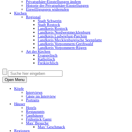
Privatsphäre-Einstellungen ändern
Historie der Privatsphäre-Einstellungen
Einwilligungen widerrufen
Kirchen
Regional
Stadt Schwerin
Stadt Rostock
Landkreis Rostock
Landkreis Nordwestmecklenburg
Landkreis Ludwiglust-Parchim
Landkreis Mecklenburgische Seenplatte
Landkreis Vorpommern-Greifswald
Landkreis Vorpommern-Rügen
Art der Kirchen
Evangelisch
Katholisch
Freikirchlich
Open Menu
Köpfe
Interviews
Gäste im Interview
Portraits
Häuser
Hotels
Restaurants
Gasthäuser
Frühstück Garni
Max’ Besuche
Max’ Geschmack
Regionen