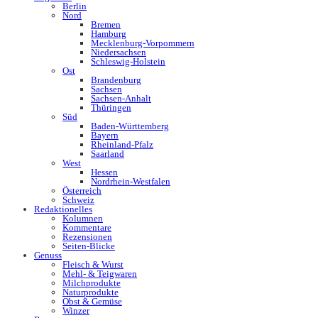
Berlin
Nord
Bremen
Hamburg
Mecklenburg-Vorpommern
Niedersachsen
Schleswig-Holstein
Ost
Brandenburg
Sachsen
Sachsen-Anhalt
Thüringen
Süd
Baden-Württemberg
Bayern
Rheinland-Pfalz
Saarland
West
Hessen
Nordrhein-Westfalen
Österreich
Schweiz
Redaktionelles
Kolumnen
Kommentare
Rezensionen
Seiten-Blicke
Genuss
Fleisch & Wurst
Mehl- & Teigwaren
Milchprodukte
Naturprodukte
Obst & Gemüse
Winzer