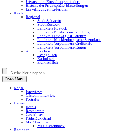
Privatsphäre-Einstellungen ändern
Historie der Privatsphäre-Einstellungen
Einwilligungen widerrufen
Kirchen
Regional
Stadt Schwerin
Stadt Rostock
Landkreis Rostock
Landkreis Nordwestmecklenburg
Landkreis Ludwiglust-Parchim
Landkreis Mecklenburgische Seenplatte
Landkreis Vorpommern-Greifswald
Landkreis Vorpommern-Rügen
Art der Kirchen
Evangelisch
Katholisch
Freikirchlich
Open Menu
Köpfe
Interviews
Gäste im Interview
Portraits
Häuser
Hotels
Restaurants
Gasthäuser
Frühstück Garni
Max’ Besuche
Max’ Geschmack
Regionen