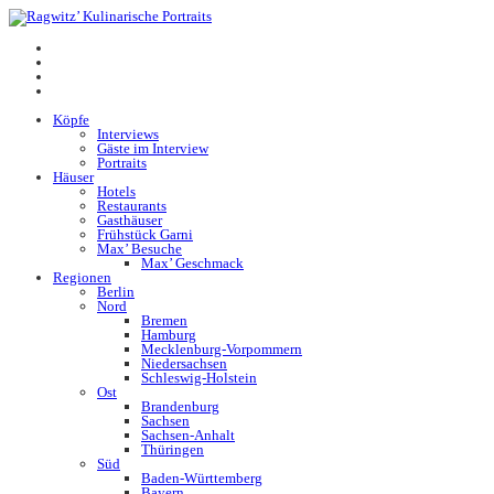
Köpfe
Interviews
Gäste im Interview
Portraits
Häuser
Hotels
Restaurants
Gasthäuser
Frühstück Garni
Max’ Besuche
Max’ Geschmack
Regionen
Berlin
Nord
Bremen
Hamburg
Mecklenburg-Vorpommern
Niedersachsen
Schleswig-Holstein
Ost
Brandenburg
Sachsen
Sachsen-Anhalt
Thüringen
Süd
Baden-Württemberg
Bayern