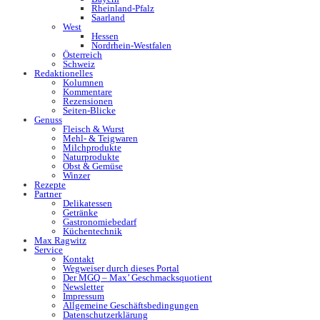
Rheinland-Pfalz
Saarland
West
Hessen
Nordrhein-Westfalen
Österreich
Schweiz
Redaktionelles
Kolumnen
Kommentare
Rezensionen
Seiten-Blicke
Genuss
Fleisch & Wurst
Mehl- & Teigwaren
Milchprodukte
Naturprodukte
Obst & Gemüse
Winzer
Rezepte
Partner
Delikatessen
Getränke
Gastronomiebedarf
Küchentechnik
Max Ragwitz
Service
Kontakt
Wegweiser durch dieses Portal
Der MGQ – Max’ Geschmacksquotient
Newsletter
Impressum
Allgemeine Geschäftsbedingungen
Datenschutzerklärung