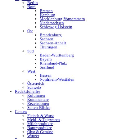
Berlin
Nord
Bremen
Hamburg
Mecklenburg-Vorpommern
Niedersachsen
Schleswig-Holstein
Ost
Brandenburg
Sachsen
Sachsen-Anhalt
Thüringen
Süd
Baden-Württemberg
Bayern
Rheinland-Pfalz
Saarland
West
Hessen
Nordrhein-Westfalen
Österreich
Schweiz
Redaktionelles
Kolumnen
Kommentare
Rezensionen
Seiten-Blicke
Genuss
Fleisch & Wurst
Mehl- & Teigwaren
Milchprodukte
Naturprodukte
Obst & Gemüse
Winzer