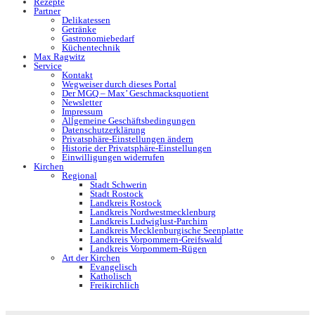
Rezepte
Partner
Delikatessen
Getränke
Gastronomiebedarf
Küchentechnik
Max Ragwitz
Service
Kontakt
Wegweiser durch dieses Portal
Der MGQ – Max’ Geschmacksquotient
Newsletter
Impressum
Allgemeine Geschäftsbedingungen
Datenschutzerklärung
Privatsphäre-Einstellungen ändern
Historie der Privatsphäre-Einstellungen
Einwilligungen widerrufen
Kirchen
Regional
Stadt Schwerin
Stadt Rostock
Landkreis Rostock
Landkreis Nordwestmecklenburg
Landkreis Ludwiglust-Parchim
Landkreis Mecklenburgische Seenplatte
Landkreis Vorpommern-Greifswald
Landkreis Vorpommern-Rügen
Art der Kirchen
Evangelisch
Katholisch
Freikirchlich