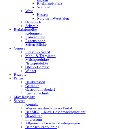
Rheinland-Pfalz
Saarland
West
Hessen
Nordrhein-Westfalen
Österreich
Schweiz
Redaktionelles
Kolumnen
Kommentare
Rezensionen
Seiten-Blicke
Genuss
Fleisch & Wurst
Mehl- & Teigwaren
Milchprodukte
Naturprodukte
Obst & Gemüse
Winzer
Rezepte
Partner
Delikatessen
Getränke
Gastronomiebedarf
Küchentechnik
Max Ragwitz
Service
Kontakt
Wegweiser durch dieses Portal
Der MGQ – Max’ Geschmacksquotient
Newsletter
Impressum
Allgemeine Geschäftsbedingungen
Datenschutzerklärung