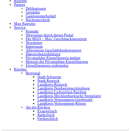
Rezepte
Partner
Delikatessen
Getränke
Gastronomiebedarf
Küchentechnik
Max Ragwitz
Service
Kontakt
Wegweiser durch dieses Portal
Der MGQ – Max’ Geschmacksquotient
Newsletter
Impressum
Allgemeine Geschäftsbedingungen
Datenschutzerklärung
Privatsphäre-Einstellungen ändern
Historie der Privatsphäre-Einstellungen
Einwilligungen widerrufen
Kirchen
Regional
Stadt Schwerin
Stadt Rostock
Landkreis Rostock
Landkreis Nordwestmecklenburg
Landkreis Ludwiglust-Parchim
Landkreis Mecklenburgische Seenplatte
Landkreis Vorpommern-Greifswald
Landkreis Vorpommern-Rügen
Art der Kirchen
Evangelisch
Katholisch
Freikirchlich