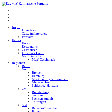
Köpfe
Interviews
Gäste im Interview
Portraits
Häuser
Hotels
Restaurants
Gasthäuser
Frühstück Garni
Max’ Besuche
Max’ Geschmack
Regionen
Berlin
Nord
Bremen
Hamburg
Mecklenburg-Vorpommern
Niedersachsen
Schleswig-Holstein
Ost
Brandenburg
Sachsen
Sachsen-Anhalt
Thüringen
Süd
Baden-Württemberg
Bayern