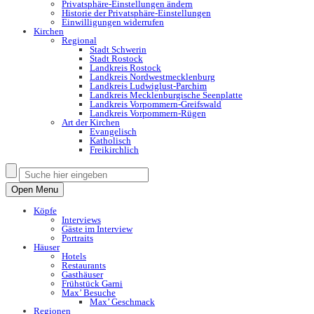
Privatsphäre-Einstellungen ändern
Historie der Privatsphäre-Einstellungen
Einwilligungen widerrufen
Kirchen
Regional
Stadt Schwerin
Stadt Rostock
Landkreis Rostock
Landkreis Nordwestmecklenburg
Landkreis Ludwiglust-Parchim
Landkreis Mecklenburgische Seenplatte
Landkreis Vorpommern-Greifswald
Landkreis Vorpommern-Rügen
Art der Kirchen
Evangelisch
Katholisch
Freikirchlich
Open Menu
Köpfe
Interviews
Gäste im Interview
Portraits
Häuser
Hotels
Restaurants
Gasthäuser
Frühstück Garni
Max’ Besuche
Max’ Geschmack
Regionen