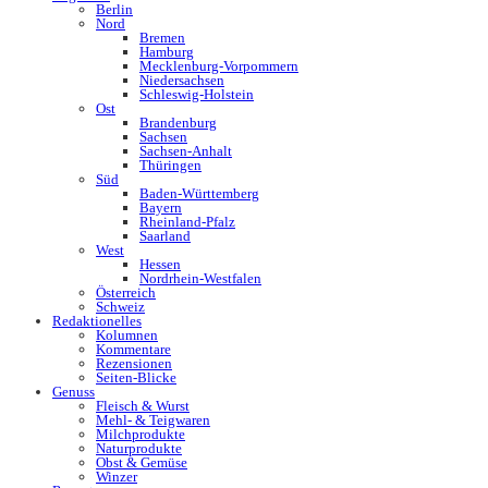
Berlin
Nord
Bremen
Hamburg
Mecklenburg-Vorpommern
Niedersachsen
Schleswig-Holstein
Ost
Brandenburg
Sachsen
Sachsen-Anhalt
Thüringen
Süd
Baden-Württemberg
Bayern
Rheinland-Pfalz
Saarland
West
Hessen
Nordrhein-Westfalen
Österreich
Schweiz
Redaktionelles
Kolumnen
Kommentare
Rezensionen
Seiten-Blicke
Genuss
Fleisch & Wurst
Mehl- & Teigwaren
Milchprodukte
Naturprodukte
Obst & Gemüse
Winzer