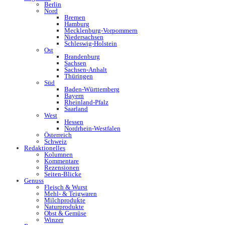
Berlin
Nord
Bremen
Hamburg
Mecklenburg-Vorpommern
Niedersachsen
Schleswig-Holstein
Ost
Brandenburg
Sachsen
Sachsen-Anhalt
Thüringen
Süd
Baden-Württemberg
Bayern
Rheinland-Pfalz
Saarland
West
Hessen
Nordrhein-Westfalen
Österreich
Schweiz
Redaktionelles
Kolumnen
Kommentare
Rezensionen
Seiten-Blicke
Genuss
Fleisch & Wurst
Mehl- & Teigwaren
Milchprodukte
Naturprodukte
Obst & Gemüse
Winzer