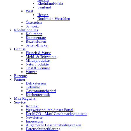
Rheinland-Pfalz
Saarland
West
Hessen
Nordrhein-Westfalen
Österreich
Schweiz
Redaktionelles
Kolumnen
Kommentare
Rezensionen
Seiten-Blicke
Genuss
Fleisch & Wurst
Mehl- & Teigwaren
Milchprodukte
Naturprodukte
Obst & Gemüse
Winzer
Rezepte
Partner
Delikatessen
Getränke
Gastronomiebedarf
Küchentechnik
Max Ragwitz
Service
Kontakt
Wegweiser durch dieses Portal
Der MGQ – Max’ Geschmacksquotient
Newsletter
Impressum
Allgemeine Geschäftsbedingungen
Datenschutzerklärung