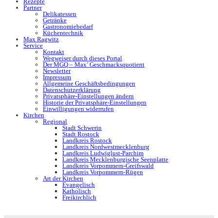
Rezepte
Partner
Delikatessen
Getränke
Gastronomiebedarf
Küchentechnik
Max Ragwitz
Service
Kontakt
Wegweiser durch dieses Portal
Der MGQ – Max’ Geschmacksquotient
Newsletter
Impressum
Allgemeine Geschäftsbedingungen
Datenschutzerklärung
Privatsphäre-Einstellungen ändern
Historie der Privatsphäre-Einstellungen
Einwilligungen widerrufen
Kirchen
Regional
Stadt Schwerin
Stadt Rostock
Landkreis Rostock
Landkreis Nordwestmecklenburg
Landkreis Ludwiglust-Parchim
Landkreis Mecklenburgische Seenplatte
Landkreis Vorpommern-Greifswald
Landkreis Vorpommern-Rügen
Art der Kirchen
Evangelisch
Katholisch
Freikirchlich