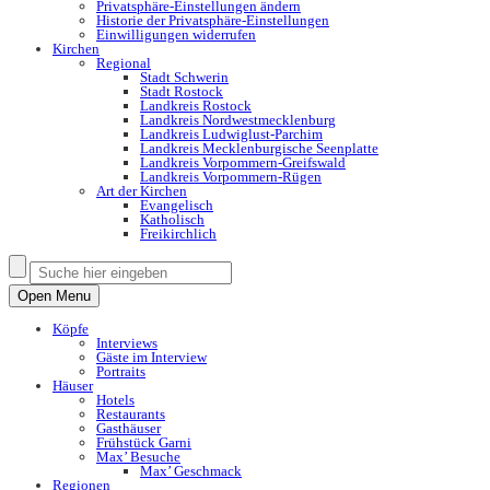
Privatsphäre-Einstellungen ändern
Historie der Privatsphäre-Einstellungen
Einwilligungen widerrufen
Kirchen
Regional
Stadt Schwerin
Stadt Rostock
Landkreis Rostock
Landkreis Nordwestmecklenburg
Landkreis Ludwiglust-Parchim
Landkreis Mecklenburgische Seenplatte
Landkreis Vorpommern-Greifswald
Landkreis Vorpommern-Rügen
Art der Kirchen
Evangelisch
Katholisch
Freikirchlich
Open Menu
Köpfe
Interviews
Gäste im Interview
Portraits
Häuser
Hotels
Restaurants
Gasthäuser
Frühstück Garni
Max’ Besuche
Max’ Geschmack
Regionen