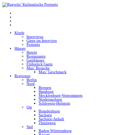
Köpfe
Interviews
Gäste im Interview
Portraits
Häuser
Hotels
Restaurants
Gasthäuser
Frühstück Garni
Max’ Besuche
Max’ Geschmack
Regionen
Berlin
Nord
Bremen
Hamburg
Mecklenburg-Vorpommern
Niedersachsen
Schleswig-Holstein
Ost
Brandenburg
Sachsen
Sachsen-Anhalt
Thüringen
Süd
Baden-Württemberg
Bayern