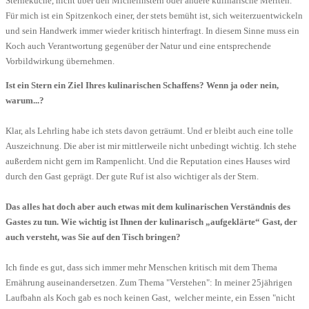
Sterneküche, nicht über den Michelinstern oder andere kulinarische Meriten.
Für mich ist ein Spitzenkoch einer, der stets bemüht ist, sich weiterzuentwickeln
und sein Handwerk immer wieder kritisch hinterfragt. In diesem Sinne muss ein
Koch auch Verantwortung gegenüber der Natur und eine entsprechende
Vorbildwirkung übernehmen.
Ist ein Stern ein Ziel Ihres kulinarischen Schaffens? Wenn ja oder nein,
warum...?
Klar, als Lehrling habe ich stets davon geträumt. Und er bleibt auch eine tolle
Auszeichnung. Die aber ist mir mittlerweile nicht unbedingt wichtig. Ich stehe
außerdem nicht gern im Rampenlicht. Und die Reputation eines Hauses wird
durch den Gast geprägt. Der gute Ruf ist also wichtiger als der Stern.
Das alles hat doch aber auch etwas mit dem kulinarischen Verständnis des
Gastes zu tun. Wie wichtig ist Ihnen der kulinarisch „aufgeklärte“ Gast, der
auch versteht, was Sie auf den Tisch bringen?
Ich finde es gut, dass sich immer mehr Menschen kritisch mit dem Thema
Ernährung auseinandersetzen. Zum Thema "Verstehen": In meiner 25jährigen
Laufbahn als Koch gab es noch keinen Gast, welcher meinte, ein Essen "nicht