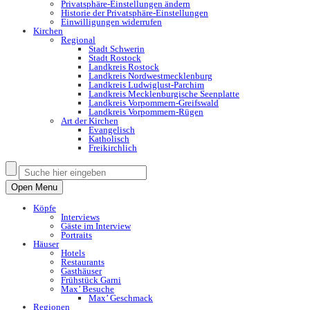
Privatsphäre-Einstellungen ändern
Historie der Privatsphäre-Einstellungen
Einwilligungen widerrufen
Kirchen
Regional
Stadt Schwerin
Stadt Rostock
Landkreis Rostock
Landkreis Nordwestmecklenburg
Landkreis Ludwiglust-Parchim
Landkreis Mecklenburgische Seenplatte
Landkreis Vorpommern-Greifswald
Landkreis Vorpommern-Rügen
Art der Kirchen
Evangelisch
Katholisch
Freikirchlich
Open Menu
Köpfe
Interviews
Gäste im Interview
Portraits
Häuser
Hotels
Restaurants
Gasthäuser
Frühstück Garni
Max’ Besuche
Max’ Geschmack
Regionen