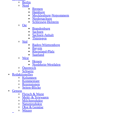
Berlin
Nord
Bremen
Hamburg
Mecklenburg-Vorpommern
Niedersachsen
Schleswig-Holstein
Ost
Brandenburg
Sachsen
Sachsen-Anhalt
Thüringen
Süd
Baden-Württemberg
Bayern
Rheinland-Pfalz
Saarland
West
Hessen
Nordrhein-Westfalen
Österreich
Schweiz
Redaktionelles
Kolumnen
Kommentare
Rezensionen
Seiten-Blicke
Genuss
Fleisch & Wurst
Mehl- & Teigwaren
Milchprodukte
Naturprodukte
Obst & Gemüse
Winzer