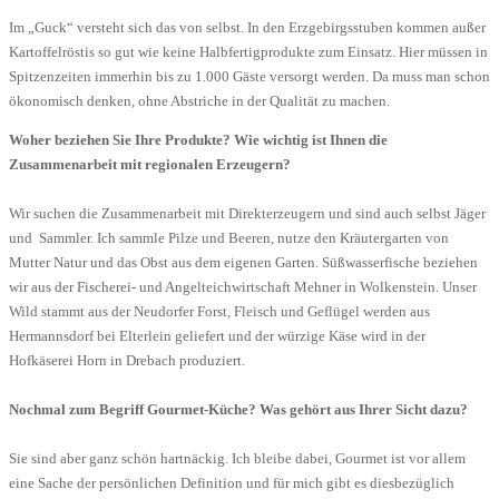
Im „Guck“ versteht sich das von selbst. In den Erzgebirgsstuben kommen außer
Kartoffelröstis so gut wie keine Halbfertigprodukte zum Einsatz. Hier müssen in
Spitzenzeiten immerhin bis zu 1.000 Gäste versorgt werden. Da muss man schon
ökonomisch denken, ohne Abstriche in der Qualität zu machen.
Woher beziehen Sie Ihre Produkte? Wie wichtig ist Ihnen die
Zusammenarbeit mit regionalen Erzeugern?
Wir suchen die Zusammenarbeit mit Direkterzeugern und sind auch selbst Jäger
und Sammler. Ich sammle Pilze und Beeren, nutze den Kräutergarten von
Mutter Natur und das Obst aus dem eigenen Garten. Süßwasserfische beziehen
wir aus der Fischerei- und Angelteichwirtschaft Mehner in Wolkenstein. Unser
Wild stammt aus der Neudorfer Forst, Fleisch und Geflügel werden aus
Hermannsdorf bei Elterlein geliefert und der würzige Käse wird in der
Hofkäserei Horn in Drebach produziert.
Nochmal zum Begriff Gourmet-Küche? Was gehört aus Ihrer Sicht dazu?
Sie sind aber ganz schön hartnäckig. Ich bleibe dabei, Gourmet ist vor allem
eine Sache der persönlichen Definition und für mich gibt es diesbezüglich