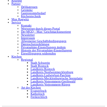
Rezepte
Partner
Delikatessen
Getränke
Gastronomiebedarf
Küchentechnik
Max Ragwitz
Service
Kontakt
Wegweiser durch dieses Portal
Der MGQ – Max’ Geschmacksquotient
Newsletter
Impressum
Allgemeine Geschäftsbedingungen
Datenschutzerklärung
Privatsphäre-Einstellungen ändern
Historie der Privatsphäre-Einstellungen
Einwilligungen widerrufen
Kirchen
Regional
Stadt Schwerin
Stadt Rostock
Landkreis Rostock
Landkreis Nordwestmecklenburg
Landkreis Ludwiglust-Parchim
Landkreis Mecklenburgische Seenplatte
Landkreis Vorpommern-Greifswald
Landkreis Vorpommern-Rügen
Art der Kirchen
Evangelisch
Katholisch
Freikirchlich