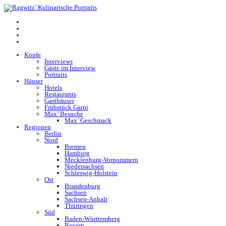
Köpfe
Interviews
Gäste im Interview
Portraits
Häuser
Hotels
Restaurants
Gasthäuser
Frühstück Garni
Max’ Besuche
Max’ Geschmack
Regionen
Berlin
Nord
Bremen
Hamburg
Mecklenburg-Vorpommern
Niedersachsen
Schleswig-Holstein
Ost
Brandenburg
Sachsen
Sachsen-Anhalt
Thüringen
Süd
Baden-Württemberg
Bayern