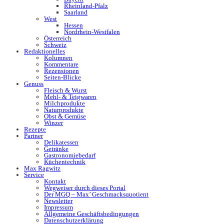
Rheinland-Pfalz
Saarland
West
Hessen
Nordrhein-Westfalen
Österreich
Schweiz
Redaktionelles
Kolumnen
Kommentare
Rezensionen
Seiten-Blicke
Genuss
Fleisch & Wurst
Mehl- & Teigwaren
Milchprodukte
Naturprodukte
Obst & Gemüse
Winzer
Rezepte
Partner
Delikatessen
Getränke
Gastronomiebedarf
Küchentechnik
Max Ragwitz
Service
Kontakt
Wegweiser durch dieses Portal
Der MGQ – Max’ Geschmacksquotient
Newsletter
Impressum
Allgemeine Geschäftsbedingungen
Datenschutzerklärung