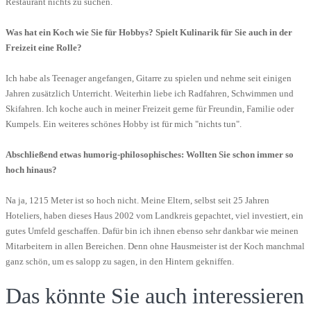
Restaurant nichts zu suchen.
Was hat ein Koch wie Sie für Hobbys? Spielt Kulinarik für Sie auch in der
Freizeit eine Rolle?
Ich habe als Teenager angefangen, Gitarre zu spielen und nehme seit einigen
Jahren zusätzlich Unterricht. Weiterhin liebe ich Radfahren, Schwimmen und
Skifahren. Ich koche auch in meiner Freizeit gerne für Freundin, Familie oder
Kumpels. Ein weiteres schönes Hobby ist für mich "nichts tun".
Abschließend etwas humorig-philosophisches: Wollten Sie schon immer so
hoch hinaus?
Na ja, 1215 Meter ist so hoch nicht. Meine Eltern, selbst seit 25 Jahren
Hoteliers, haben dieses Haus 2002 vom Landkreis gepachtet, viel investiert, ein
gutes Umfeld geschaffen. Dafür bin ich ihnen ebenso sehr dankbar wie meinen
Mitarbeitern in allen Bereichen. Denn ohne Hausmeister ist der Koch manchmal
ganz schön, um es salopp zu sagen, in den Hintern gekniffen.
Das könnte Sie auch interessieren